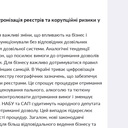
ронізація реєстрів та корупційні ризики у
я важливі зміни, що впливають на бізнес і
функціонували без відповідних дозвільних
дозвільної системи. Аналогічні тенденції
акон, що посилює вимоги до отримання дозволів
и. Для бізнесу важливо дотримуватися правил
нших санкцій. В Україні триває цифровізація
єстру географічних зазначень, що забезпечує
ими реєстрами. Це спрощує процедури отримання
ліцензування пального, алкоголю та тютюну
є контролювати дотримання вимог і зменшує
и. НАБУ та САП судитимуть народного депутата
 отриманні дозволу. Цей випадок підкреслює
ті процедур. Загалом, нові законодавчі
для більш відповідального ведення бізнесу та