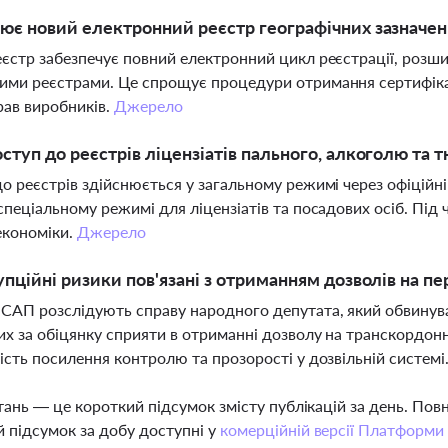
ює новий електронний реєстр географічних зазначень
єстр забезпечує повний електронний цикл реєстрації, розши
ми реєстрами. Це спрощує процедури отримання сертифікаті
рав виробників.
Джерело
ступ до реєстрів ліцензіатів пального, алкоголю та 
о реєстрів здійснюється у загальному режимі через офіційні
спеціальному режимі для ліцензіатів та посадових осіб. Під
економіки.
Джерело
упційні ризики пов'язані з отриманням дозволів на п
САП розслідують справу народного депутата, який обвинувач
х за обіцянку сприяти в отриманні дозволу на транскордон
ість посилення контролю та прозорості у дозвільній системі
тань — це короткий підсумок змісту публікацій за день. По
 підсумок за добу доступні у
комерційній версії Платформи