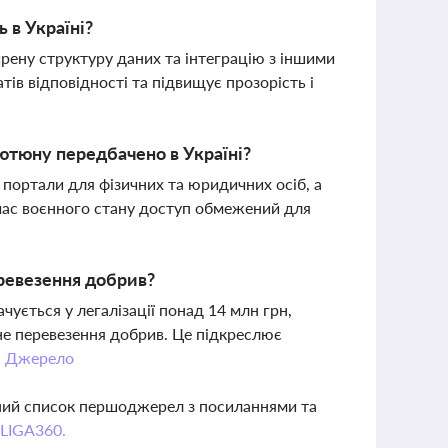
 в Україні?
рену структуру даних та інтеграцію з іншими
в відповідності та підвищує прозорість і
тютюну передбачено в Україні?
 портали для фізичних та юридичних осіб, а
 час воєнного стану доступ обмежений для
еревезення добрив?
ується у легалізації понад 14 млн грн,
не перевезення добрив. Це підкреслює
.
Джерело
вний список першоджерел з посиланнями та
 LIGA360.