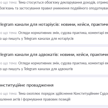
о що тема:
Тема стосується обов’язку декларування доходів, отрим
бов’язань та застосування правил уникнення подвійного оподаткува
elegram канали для нотаріусів: новини, кейси, практич
о що тема:
Огляди нормативних змін, судова практика, коментарі екс
о що пишуть у Telegram каналах для нотаріусів
elegram канали для адвокатів: новини, кейси, практич
о що тема:
Огляди нормативних змін, судова практика, коментарі екс
о що пишуть у Telegram каналах для адвокатів
онституційне провадження
о що тема:
Тема охоплює порядок здійснення Конституційним Судом
валення актів і формування правових позицій