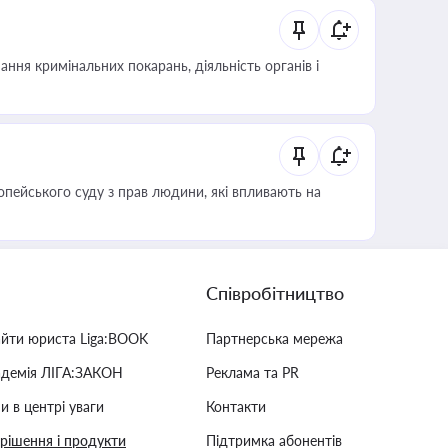
ння кримінальних покарань, діяльність органів і
опейського суду з прав людини, які впливають на
Співробітництво
айти юриста Liga:BOOK
Партнерська мережа
адемія ЛІГА:ЗАКОН
Реклама та PR
и в центрі уваги
Контакти
 рішення і продукти
Підтримка абонентів