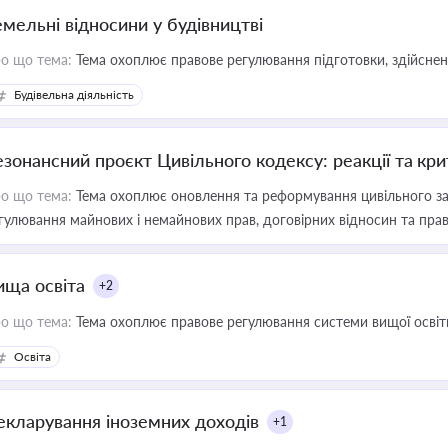
емельні відносини у будівництві
о що тема:
Тема охоплює правове регулювання підготовки, здійсненн
Будівельна діяльність
езонансний проєкт Цивільного кодексу: реакції та кр
о що тема:
Тема охоплює оновлення та реформування цивільного за
гулювання майнових і немайнових прав, договірних відносин та прав
ища освіта
+2
о що тема:
Тема охоплює правове регулювання системи вищої освіти, о
Освіта
екларування іноземних доходів
+1