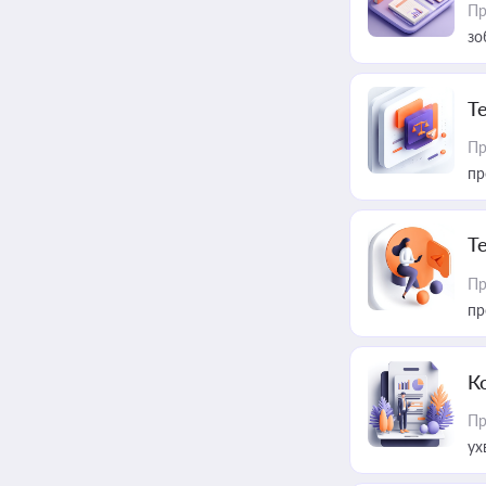
Пр
зо
T
Пр
пр
T
Пр
пр
К
Пр
ух