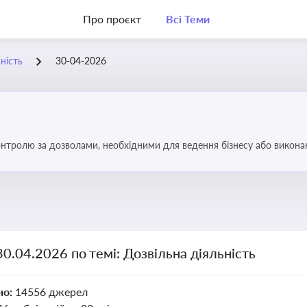
Про проєкт
Всі Теми
ність
30-04-2026
тролю за дозволами, необхідними для ведення бізнесу або виконанн
об уникнути порушень та забезпечити відповідність вимогам регулят
30.04.2026 по темі: Дозвільна діяльність
но:
14556 джерел