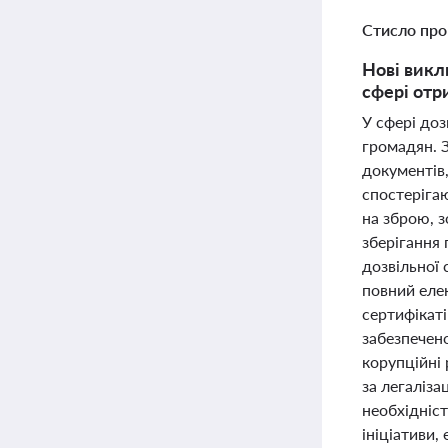
Стисло про
Нові викл
сфері отр
У сфері доз
громадян. З
документів
спостерігаю
на зброю, 
зберігання 
дозвільної
повний еле
сертифікаті
забезпечен
корупційні
за легаліза
необхідніст
ініціативи,