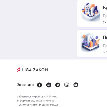
К
Пр
ус
П
Пр
тл
Зв'язатися:
забезпечує український бізнес
інформацією, аналітикою та
технологічними рішеннями для