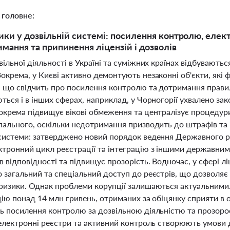
 головне:
ики у дозвільній системі: посилення контролю, елект
имання та припинення ліцензій і дозволів
вільної діяльності в Україні та суміжних країнах відбуваютьс
окрема, у Києві активно демонтують незаконні об'єкти, які 
, що свідчить про посилення контролю та дотримання правил 
ться і в інших сферах, наприклад, у Чорногорії ухвалено з
зокрема підвищує вікові обмеження та централізує процедур
пального, оскільки недотримання призводить до штрафів та і
 системи: затверджено новий порядок ведення Державного ре
ктронний цикл реєстрації та інтеграцію з іншими державн
в відповідності та підвищує прозорість. Водночас, у сфері 
о загальний та спеціальний доступ до реєстрів, що дозволя
 ризики. Однак проблеми корупції залишаються актуальним
цію понад 14 млн гривень, отриманих за обіцянку сприяти в
ь посилення контролю за дозвільною діяльністю та прозорос
 електронні реєстри та активний контроль створюють умови 