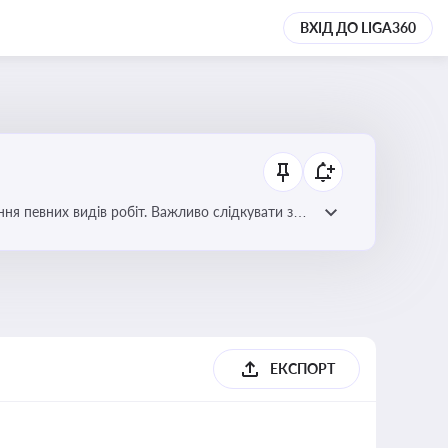
ВХІД ДО LIGA360
я певних видів робіт. Важливо слідкувати за
орних органів
ЕКСПОРТ