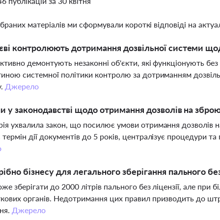
46 публікацій за 30 квітня
ібраних матеріалів ми сформували короткі відповіді на актуал
єві контролюють дотримання дозвільної системи щод
активно демонтують незаконні об'єкти, які функціонують без 
тиною системної політики контролю за дотриманням дозвіль
у.
Джерело
ни у законодавстві щодо отримання дозволів на збро
ія ухвалила закон, що посилює умови отримання дозволів н
 термін дії документів до 5 років, централізує процедури та
о
ібно бізнесу для легального зберігання пального без
оже зберігати до 2000 літрів пального без ліцензії, але при
кових органів. Недотримання цих правил призводить до штра
ня.
Джерело