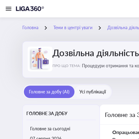
Головна
Теми в центрі уваги
Дозвільна діяль
Дозвільна діяльність
Процедури отримання та кон
ПРО ЩО ТЕМА:
змінами у законодавстві, щ
Головне за добу (AI)
Усі публікації
ГОЛОВНЕ ЗА ДОБУ
Головне за 
Головне за сьогодні
Опрацьова
07 серпня 2026