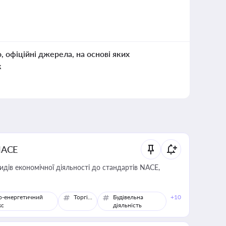
о, офіційні джерела, на основі яких
к
NACE
идів економічної діяльності до стандартів NACE,
о-енергетичний
Торгівля
Будівельна
+10
кс
діяльність