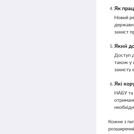
Як прац
Новий ре
державни
захист п
Який до
Доступ д
також у 
захисту 
Які кор
НАБУ та 
отримани
необхідн
Кожне з пи
розширений