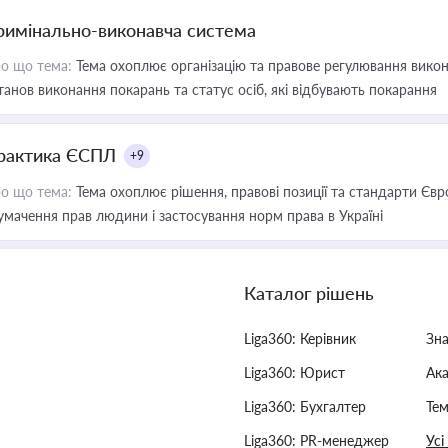
римінально-виконавча система
о що тема:
Тема охоплює організацію та правове регулювання викона
танов виконання покарань та статус осіб, які відбувають покарання
рактика ЄСПЛ
+9
о що тема:
Тема охоплює рішення, правові позиції та стандарти Євр
умачення прав людини і застосування норм права в Україні
Каталог рішень
Liga360: Керівник
Зн
Liga360: Юрист
Ак
Liga360: Бухгалтер
Тем
Liga360: PR-менеджер
Усі