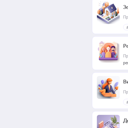
З
Пр
Р
Пр
ре
В
Пр
Д