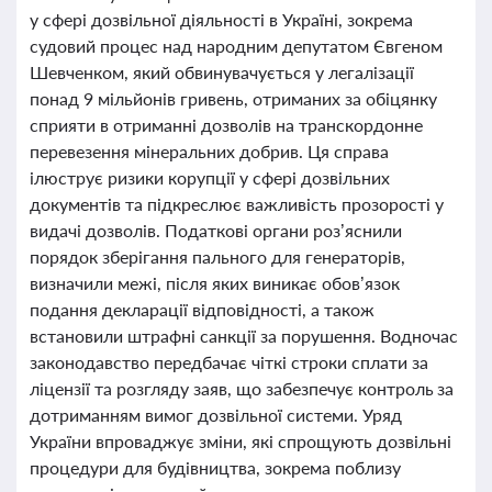
у сфері дозвільної діяльності в Україні, зокрема
судовий процес над народним депутатом Євгеном
Шевченком, який обвинувачується у легалізації
понад 9 мільйонів гривень, отриманих за обіцянку
сприяти в отриманні дозволів на транскордонне
перевезення мінеральних добрив. Ця справа
ілюструє ризики корупції у сфері дозвільних
документів та підкреслює важливість прозорості у
видачі дозволів. Податкові органи роз’яснили
порядок зберігання пального для генераторів,
визначили межі, після яких виникає обов’язок
подання декларації відповідності, а також
встановили штрафні санкції за порушення. Водночас
законодавство передбачає чіткі строки сплати за
ліцензії та розгляду заяв, що забезпечує контроль за
дотриманням вимог дозвільної системи. Уряд
України впроваджує зміни, які спрощують дозвільні
процедури для будівництва, зокрема поблизу