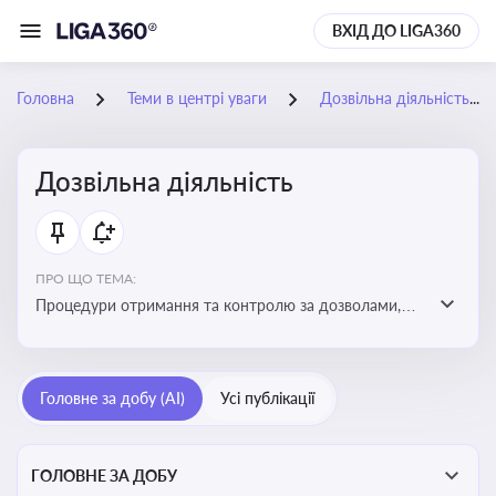
ВХІД ДО LIGA360
Головна
Теми в центрі уваги
Дозвільна діяльність
Дозвільна діяльність
ПРО ЩО ТЕМА:
Процедури отримання та контролю за дозволами,
необхідними для ведення бізнесу або виконання
певних видів робіт. Важливо слідкувати за змінами у
законодавстві, щоб уникнути порушень та
Головне за добу (AI)
Усі публікації
забезпечити відповідність вимогам регуляторних
органів
ГОЛОВНЕ ЗА ДОБУ