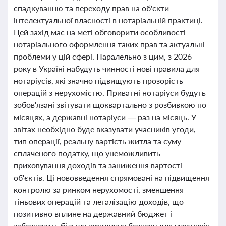
спадкуванню та переходу прав на об'єкти
інтелектуальної власності в нотаріальній практиці.
Цей захід має на меті обговорити особливості
нотаріального оформлення таких прав та актуальні
проблеми у цій сфері. Паралельно з цим, з 2026
року в Україні набудуть чинності нові правила для
нотаріусів, які значно підвищують прозорість
операцій з нерухомістю. Приватні нотаріуси будуть
зобов'язані звітувати щоквартально з розбивкою по
місяцях, а державні нотаріуси — раз на місяць. У
звітах необхідно буде вказувати учасників угоди,
тип операції, реальну вартість житла та суму
сплаченого податку, що унеможливить
приховування доходів та заниження вартості
об'єктів. Ці нововведення спрямовані на підвищення
контролю за ринком нерухомості, зменшення
тіньових операцій та легалізацію доходів, що
позитивно вплине на державний бюджет і
забезпечить більшу юридичну безпеку для учасників