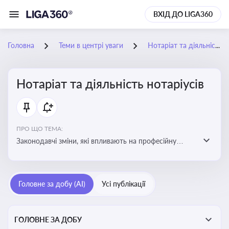
ВХІД ДО LIGA360
Головна
Теми в центрі уваги
Нотаріат та діяльність нотаріусів
Нотаріат та діяльність нотаріусів
ПРО ЩО ТЕМА:
Законодавчі зміни, які впливають на професійну
діяльність нотаріусів. Реальні кейси, які дозволяють
уникнути правових помилок
Головне за добу (AI)
Усі публікації
ГОЛОВНЕ ЗА ДОБУ