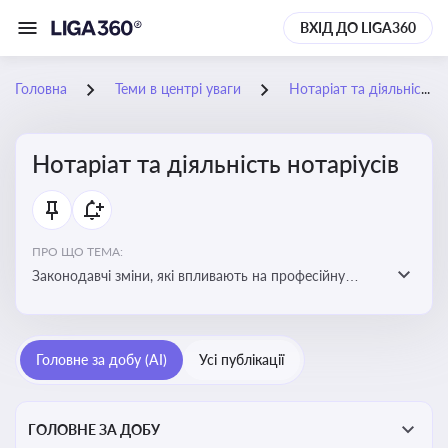
ВХІД ДО LIGA360
Головна
Теми в центрі уваги
Нотаріат та діяльність нотаріусів
Нотаріат та діяльність нотаріусів
ПРО ЩО ТЕМА:
Законодавчі зміни, які впливають на професійну
діяльність нотаріусів. Реальні кейси, які дозволяють
уникнути правових помилок
Головне за добу (AI)
Усі публікації
ГОЛОВНЕ ЗА ДОБУ