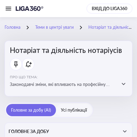
ВХІД ДО LIGA360
Головна
Теми в центрі уваги
Нотаріат та діяльність нотаріусів
Нотаріат та діяльність нотаріусів
ПРО ЩО ТЕМА:
Законодавчі зміни, які впливають на професійну
діяльність нотаріусів. Реальні кейси, які дозволяють
уникнути правових помилок
Головне за добу (AI)
Усі публікації
ГОЛОВНЕ ЗА ДОБУ