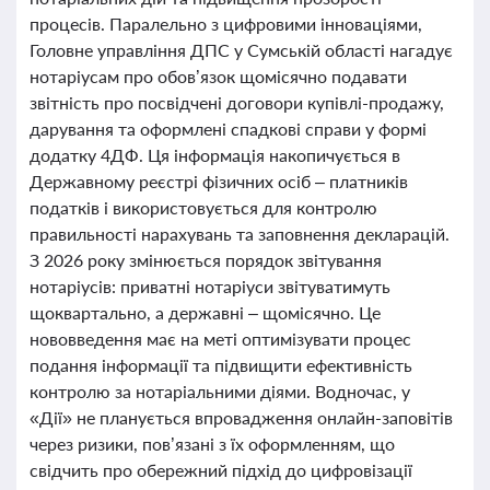
процесів. Паралельно з цифровими інноваціями,
Головне управління ДПС у Сумській області нагадує
нотаріусам про обов’язок щомісячно подавати
звітність про посвідчені договори купівлі-продажу,
дарування та оформлені спадкові справи у формі
додатку 4ДФ. Ця інформація накопичується в
Державному реєстрі фізичних осіб – платників
податків і використовується для контролю
правильності нарахувань та заповнення декларацій.
З 2026 року змінюється порядок звітування
нотаріусів: приватні нотаріуси звітуватимуть
щоквартально, а державні – щомісячно. Це
нововведення має на меті оптимізувати процес
подання інформації та підвищити ефективність
контролю за нотаріальними діями. Водночас, у
«Дії» не планується впровадження онлайн-заповітів
через ризики, пов’язані з їх оформленням, що
свідчить про обережний підхід до цифровізації