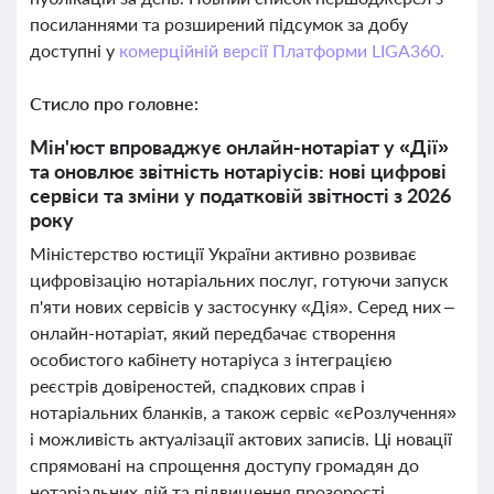
посиланнями та розширений підсумок за добу
доступні у
комерційній версії Платформи LIGA360.
Стисло про головне:
Мін'юст впроваджує онлайн-нотаріат у «Дії»
та оновлює звітність нотаріусів: нові цифрові
сервіси та зміни у податковій звітності з 2026
року
Міністерство юстиції України активно розвиває
цифровізацію нотаріальних послуг, готуючи запуск
п'яти нових сервісів у застосунку «Дія». Серед них –
онлайн-нотаріат, який передбачає створення
особистого кабінету нотаріуса з інтеграцією
реєстрів довіреностей, спадкових справ і
нотаріальних бланків, а також сервіс «єРозлучення»
і можливість актуалізації актових записів. Ці новації
спрямовані на спрощення доступу громадян до
нотаріальних дій та підвищення прозорості