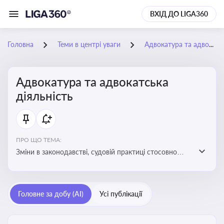
ВХІД ДО LIGA360
Головна
Теми в центрі уваги
Адвокатура та адвокатська діяльність
Адвокатура та адвокатська
діяльність
ПРО ЩО ТЕМА:
Зміни в законодавстві, судовій практиці стосовно
адвокатури. Новини, що стосуються прав адвокатів
та етики їхньої роботи
Головне за добу (AI)
Усі публікації