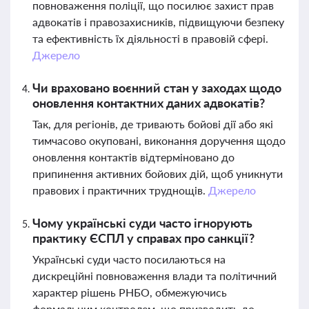
повноваження поліції, що посилює захист прав
адвокатів і правозахисників, підвищуючи безпеку
та ефективність їх діяльності в правовій сфері.
Джерело
Чи враховано воєнний стан у заходах щодо
оновлення контактних даних адвокатів?
Так, для регіонів, де тривають бойові дії або які
тимчасово окуповані, виконання доручення щодо
оновлення контактів відтерміновано до
припинення активних бойових дій, щоб уникнути
правових і практичних труднощів.
Джерело
Чому українські суди часто ігнорують
практику ЄСПЛ у справах про санкції?
Українські суди часто посилаються на
дискреційні повноваження влади та політичний
характер рішень РНБО, обмежуючись
формальним контролем, що призводить до