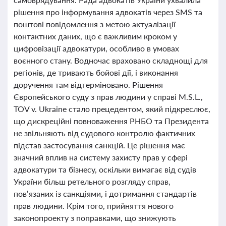
рішення про інформування адвокатів через SMS та
поштові повідомлення з метою актуалізації
контактних даних, що є важливим кроком у
цифровізації адвокатури, особливо в умовах
воєнного стану. Водночас враховано складнощі для
регіонів, де тривають бойові дії, і виконання
доручення там відтерміновано. Рішення
Європейського суду з прав людини у справі M.S.L.,
TOV v. Ukraine стало прецедентом, який підкреслює,
що дискреційні повноваження РНБО та Президента
не звільняють від судового контролю фактичних
підстав застосування санкцій. Це рішення має
значний вплив на систему захисту прав у сфері
адвокатури та бізнесу, оскільки вимагає від судів
України більш ретельного розгляду справ,
пов’язаних із санкціями, і дотримання стандартів
прав людини. Крім того, прийняття нового
законопроекту з поправками, що знижують