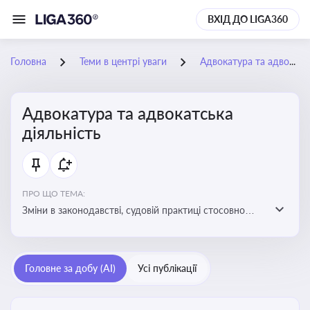
ВХІД ДО LIGA360
Головна
Теми в центрі уваги
Адвокатура та адвокатська діяльність
Адвокатура та адвокатська
діяльність
ПРО ЩО ТЕМА:
Зміни в законодавстві, судовій практиці стосовно
адвокатури. Новини, що стосуються прав адвокатів
та етики їхньої роботи
Головне за добу (AI)
Усі публікації