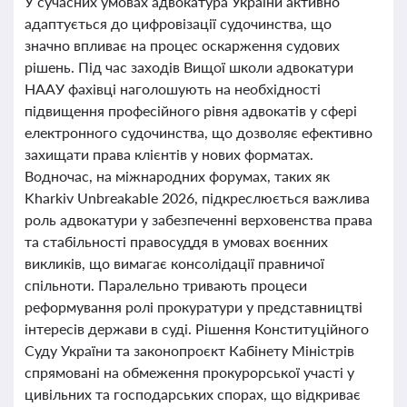
У сучасних умовах адвокатура України активно
адаптується до цифровізації судочинства, що
значно впливає на процес оскарження судових
рішень. Під час заходів Вищої школи адвокатури
НААУ фахівці наголошують на необхідності
підвищення професійного рівня адвокатів у сфері
електронного судочинства, що дозволяє ефективно
захищати права клієнтів у нових форматах.
Водночас, на міжнародних форумах, таких як
Kharkiv Unbreakable 2026, підкреслюється важлива
роль адвокатури у забезпеченні верховенства права
та стабільності правосуддя в умовах воєнних
викликів, що вимагає консолідації правничої
спільноти. Паралельно тривають процеси
реформування ролі прокуратури у представництві
інтересів держави в суді. Рішення Конституційного
Суду України та законопроєкт Кабінету Міністрів
спрямовані на обмеження прокурорської участі у
цивільних та господарських спорах, що відкриває