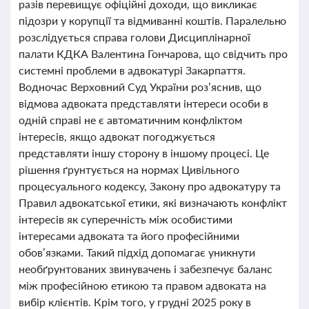
разів перевищує офіційні доходи, що викликає
підозри у корупції та відмиванні коштів. Паралельно
розслідується справа голови Дисциплінарної
палати КДКА Валентина Гончарова, що свідчить про
системні проблеми в адвокатурі Закарпаття.
Водночас Верховний Суд України роз’яснив, що
відмова адвоката представляти інтереси особи в
одній справі не є автоматичним конфліктом
інтересів, якщо адвокат погоджується
представляти іншу сторону в іншому процесі. Це
рішення ґрунтується на нормах Цивільного
процесуального кодексу, Закону про адвокатуру та
Правил адвокатської етики, які визначають конфлікт
інтересів як суперечність між особистими
інтересами адвоката та його професійними
обов’язками. Такий підхід допомагає уникнути
необґрунтованих звинувачень і забезпечує баланс
між професійною етикою та правом адвоката на
вибір клієнтів. Крім того, у грудні 2025 року в