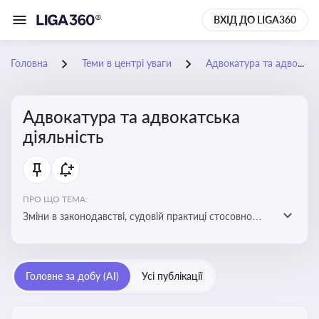
ВХІД ДО LIGA360
Головна
Теми в центрі уваги
Адвокатура та адвокатська діяльність
Адвокатура та адвокатська
діяльність
ПРО ЩО ТЕМА:
Зміни в законодавстві, судовій практиці стосовно
адвокатури. Новини, що стосуються прав адвокатів
та етики їхньої роботи
Головне за добу (AI)
Усі публікації