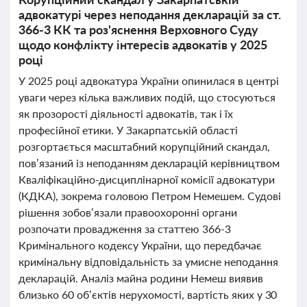
адвокатурі через неподання декларацій за ст.
366-3 КК та роз'яснення Верховного Суду
щодо конфлікту інтересів адвокатів у 2025
році
У 2025 році адвокатура України опинилася в центрі
уваги через кілька важливих подій, що стосуються
як прозорості діяльності адвокатів, так і їх
професійної етики. У Закарпатській області
розгортається масштабний корупційний скандал,
пов’язаний із неподанням декларацій керівництвом
Кваліфікаційно-дисциплінарної комісії адвокатури
(КДКА), зокрема головою Петром Немешем. Судові
рішення зобов’язали правоохоронні органи
розпочати провадження за статтею 366-3
Кримінального кодексу України, що передбачає
кримінальну відповідальність за умисне неподання
декларацій. Аналіз майна родини Немеш виявив
близько 60 об’єктів нерухомості, вартість яких у 30