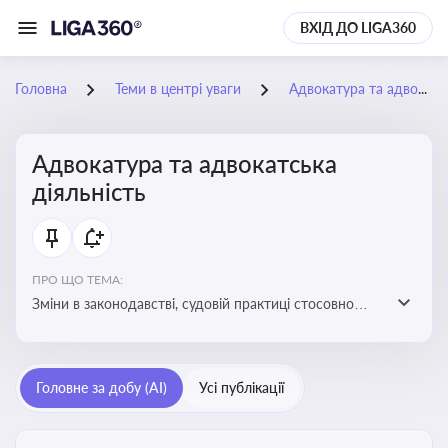
ВХІД ДО LIGA360
Головна
Теми в центрі уваги
Адвокатура та адвокатська діяльність
Адвокатура та адвокатська
діяльність
ПРО ЩО ТЕМА:
Зміни в законодавстві, судовій практиці стосовно
адвокатури. Новини, що стосуються прав адвокатів
та етики їхньої роботи
Головне за добу (AI)
Усі публікації