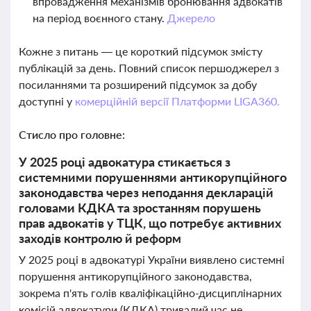
впровадження механізмів бронювання адвокатів
на період воєнного стану.
Джерело
Кожне з питань — це короткий підсумок змісту
публікацій за день. Повний список першоджерел з
посиланнями та розширений підсумок за добу
доступні у
комерційній версії Платформи LIGA360.
Стисло про головне:
У 2025 році адвокатура стикається з
системними порушеннями антикорупційного
законодавства через неподання декларацій
головами КДКА та зростанням порушень
прав адвокатів у ТЦК, що потребує активних
заходів контролю й реформ
У 2025 році в адвокатурі України виявлено системні
порушення антикорупційного законодавства,
зокрема п'ять голів кваліфікаційно-дисциплінарних
комісій адвокатури (КДКА) тривалий час не