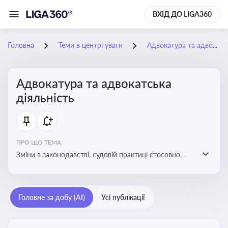
ВХІД ДО LIGA360
Головна
Теми в центрі уваги
Адвокатура та адвокатська діяльність
Адвокатура та адвокатська
діяльність
ПРО ЩО ТЕМА:
Зміни в законодавстві, судовій практиці стосовно
адвокатури. Новини, що стосуються прав адвокатів
та етики їхньої роботи
Головне за добу (AI)
Усі публікації