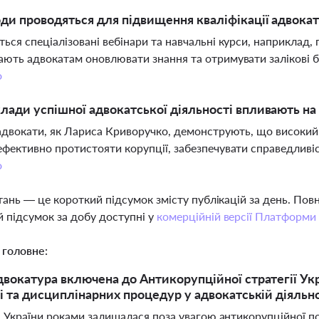
оди проводяться для підвищення кваліфікації адвокат
ься спеціалізовані вебінари та навчальні курси, наприклад
ють адвокатам оновлювати знання та отримувати залікові б
о
лади успішної адвокатської діяльності впливають на
адвокати, як Лариса Криворучко, демонструють, що високий 
фективно протистояти корупції, забезпечувати справедливіс
о
тань — це короткий підсумок змісту публікацій за день. По
 підсумок за добу доступні у
комерційній версії Платформи
 головне:
вокатура включена до Антикорупційної стратегії Ук
і та дисциплінарних процедур у адвокатській діяльн
 України роками залишалася поза увагою антикорупційної по