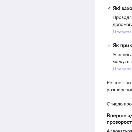
Які зах
Проводят
допомага
Джерел
Як прик
Успішні 
можуть е
Джерел
Кожне з пи
розширений
Стисло про
Вперше ад
прозорост
Адвокатура