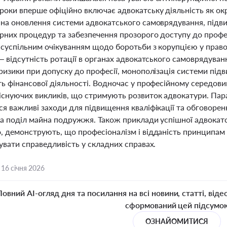
роки вперше офіційно включає адвокатську діяльність як окр
 на оновлення системи адвокатського самоврядування, підв
рних процедур та забезпечення прозорого доступу до профес
 суспільним очікуванням щодо боротьби з корупцією у прав
– відсутність ротації в органах адвокатського самоврядуван
ризики при допуску до професії, монополізація системи підв
ь фінансової діяльності. Водночас у професійному середови
існуючих викликів, що стримують розвиток адвокатури. Пар
я важливі заходи для підвищення кваліфікації та обговорен
та поділ майна подружжя. Також приклади успішної адвокатсь
, демонструють, що професіоналізм і відданість принципам
увати справедливість у складних справах.
,
16 січня 2026
Повний AI-огляд дня та посилання на всі новини, статті, віде
сформований цей підсумо
ОЗНАЙОМИТИСЯ