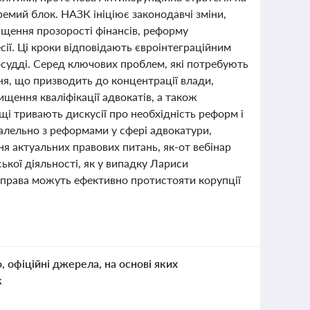
емий блок. НАЗК ініціює законодавчі зміни,
ищення прозорості фінансів, реформу
ії. Ці кроки відповідають євроінтеграційним
осудді. Серед ключових проблем, які потребують
ня, що призводить до концентрації влади,
ищення кваліфікації адвокатів, а також
щі тривають дискусії про необхідність реформ і
алельно з реформами у сфері адвокатури,
ня актуальних правових питань, як-от вебінар
кої діяльності, як у випадку Лариси
 права можуть ефективно протистояти корупції
о, офіційні джерела, на основі яких
к