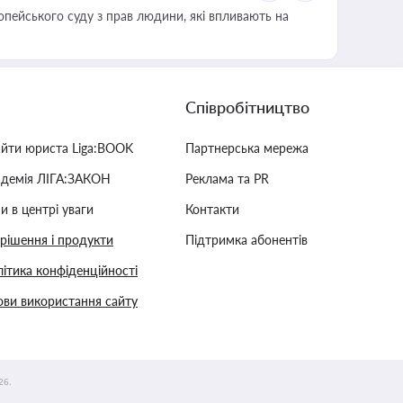
опейського суду з прав людини, які впливають на
Співробітництво
айти юриста Liga:BOOK
Партнерська мережа
адемія ЛІГА:ЗАКОН
Реклама та PR
и в центрі уваги
Контакти
 рішення і продукти
Підтримка абонентів
ітика конфіденційності
ви використання сайту
26.