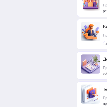
Пр
ре
В
Пр
Д
Пр
зо
T
Пр
пр