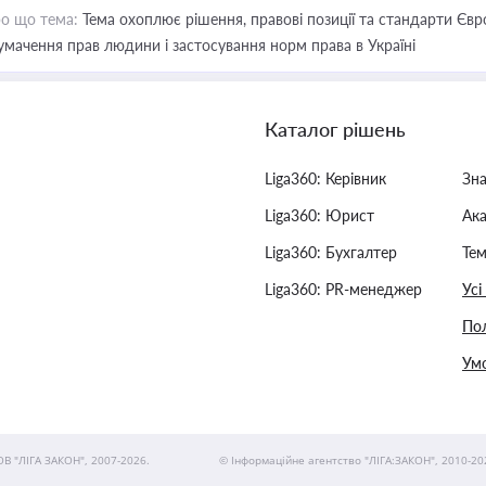
о що тема:
Тема охоплює рішення, правові позиції та стандарти Євр
умачення прав людини і застосування норм права в Україні
Каталог рішень
Liga360: Керівник
Зн
Liga360: Юрист
Ак
Liga360: Бухгалтер
Тем
Liga360: PR-менеджер
Усі
Пол
Умо
ОВ "ЛІГА ЗАКОН", 2007-2026.
© Інформаційне агентство "ЛІГА:ЗАКОН", 2010-20