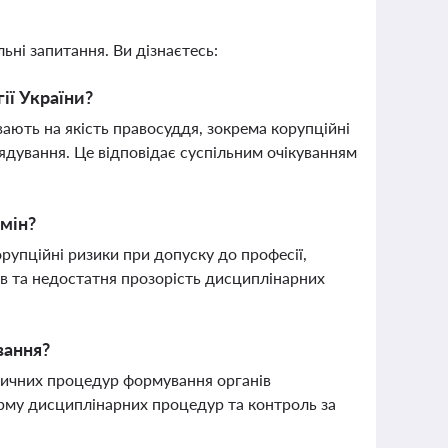
ьні запитання. Ви дізнаєтесь:
ії України?
вають на якість правосуддя, зокрема корупційні
ядування. Це відповідає суспільним очікуванням
змін?
орупційні ризики при допуску до професії,
ів та недостатня прозорість дисциплінарних
вання?
тичних процедур формування органів
орму дисциплінарних процедур та контроль за