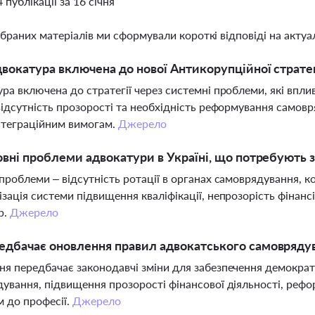
4 публікації за 16 січня
ібраних матеріалів ми сформували короткі відповіді на актуал
вокатура включена до нової Антикорупційної стратег
ра включена до стратегії через системні проблеми, які впли
відсутність прозорості та необхідність реформування самовр
нтеграційним вимогам.
Джерело
овні проблеми адвокатури в Україні, що потребують 
проблеми – відсутність ротації в органах самоврядування, к
зація системи підвищення кваліфікації, непрозорість фінанс
р.
Джерело
дбачає оновлення правил адвокатського самовряду
я передбачає законодавчі зміни для забезпечення демокра
ування, підвищення прозорості фінансової діяльності, реф
 до професії.
Джерело