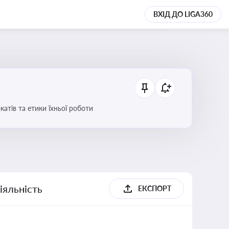
ВХІД ДО LIGA360
атів та етики їхньої роботи
іяльність
ЕКСПОРТ