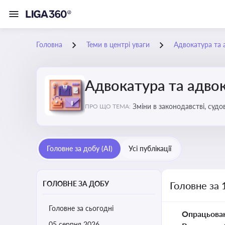
Головна
Теми в центрі уваги
Адвокатура та 
Адвокатура та адвок
Зміни в законодавстві, судо
ПРО ЩО ТЕМА:
Головне за добу (AI)
Усі публікації
ГОЛОВНЕ ЗА ДОБУ
Головне за 
Головне за сьогодні
Опрацьова
05 серпня 2026