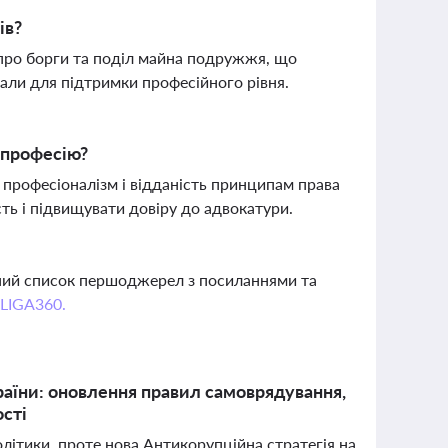
ів?
, про борги та поділ майна подружжя, що
али для підтримки професійного рівня.
 професію?
професіоналізм і відданість принципам права
ть і підвищувати довіру до адвокатури.
вний список першоджерел з посиланнями та
 LIGA360.
раїни: оновлення правил самоврядування,
ості
літики, проте нова Антикорупційна стратегія на