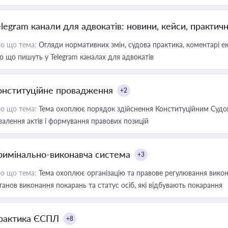
elegram канали для адвокатів: новини, кейси, практич
о що тема:
Огляди нормативних змін, судова практика, коментарі екс
о що пишуть у Telegram каналах для адвокатів
онституційне провадження
+2
о що тема:
Тема охоплює порядок здійснення Конституційним Судом
валення актів і формування правових позицій
римінально-виконавча система
+3
о що тема:
Тема охоплює організацію та правове регулювання викона
танов виконання покарань та статус осіб, які відбувають покарання
рактика ЄСПЛ
+8