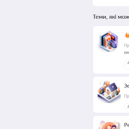
Теми, які мож
Пр
он
З
Пр
Р