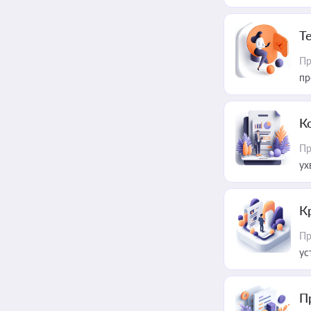
T
Пр
пр
К
Пр
ух
К
Пр
ус
П