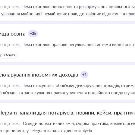
о що тема:
Тема охоплює оновлення та реформування цивільного за
гулювання майнових і немайнових прав, договірних відносин та прав
ища освіта
+35
о що тема:
Тема охоплює правове регулювання системи вищої освіти, о
Освіта
екларування іноземних доходів
+6
о що тема:
Тема стосується обов’язку декларування доходів, отрим
бов’язань та застосування правил уникнення подвійного оподаткува
elegram канали для нотаріусів: новини, кейси, практич
о що тема:
Огляди нормативних змін, судова практика, коментарі екс
о що пишуть у Telegram каналах для нотаріусів