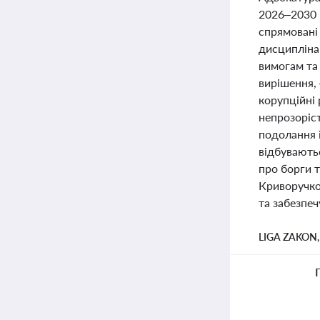
2026–2030 
спрямовані
дисципліна
вимогам та
вирішення, 
корупційні 
непрозоріст
подолання 
відбуваютьс
про борги 
Криворучко
та забезпеч
LIGA ZAKON