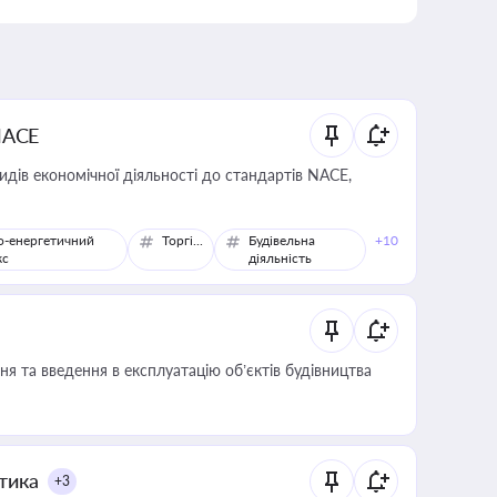
NACE
идів економічної діяльності до стандартів NACE,
о-енергетичний
Торгівля
Будівельна
+10
кс
діяльність
я та введення в експлуатацію об’єктів будівництва
итика
+3