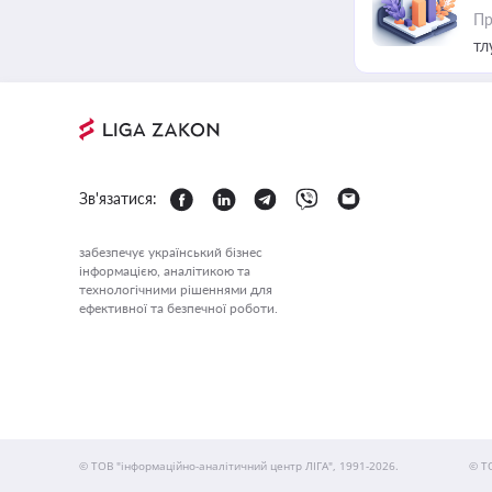
Пр
тл
Зв'язатися:
забезпечує український бізнес
інформацією, аналітикою та
технологічними рішеннями для
ефективної та безпечної роботи.
© ТОВ "інформаційно-аналітичний центр ЛІГА", 1991-2026.
© Т