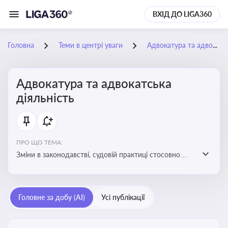
ВХІД ДО LIGA360
Головна
Теми в центрі уваги
Адвокатура та адвокатська діяльність
Адвокатура та адвокатська
діяльність
ПРО ЩО ТЕМА:
Зміни в законодавстві, судовій практиці стосовно
адвокатури. Новини, що стосуються прав адвокатів
та етики їхньої роботи
Головне за добу (AI)
Усі публікації