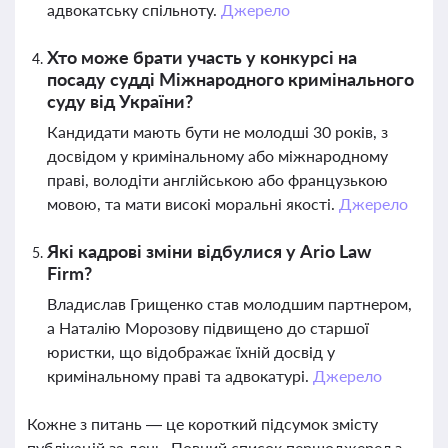
адвокатську спільноту.
Джерело
Хто може брати участь у конкурсі на
посаду судді Міжнародного кримінального
суду від України?
Кандидати мають бути не молодші 30 років, з
досвідом у кримінальному або міжнародному
праві, володіти англійською або французькою
мовою, та мати високі моральні якості.
Джерело
Які кадрові зміни відбулися у Ario Law
Firm?
Владислав Грищенко став молодшим партнером,
а Наталію Морозову підвищено до старшої
юристки, що відображає їхній досвід у
кримінальному праві та адвокатурі.
Джерело
Кожне з питань — це короткий підсумок змісту
публікацій за день. Повний список першоджерел з