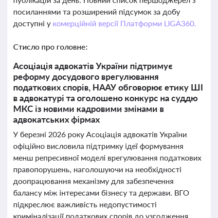
посиланнями та розширений підсумок за добу
доступні у
комерційній версії Платформи LIGA360.
Стисло про головне:
Асоціація адвокатів України підтримує
реформу досудового врегулювання
податкових спорів, НААУ обговорює етику ШІ
в адвокатурі та оголошено конкурс на суддю
МКС із новими кадровими змінами в
адвокатських фірмах
У березні 2026 року Асоціація адвокатів України
офіційно висловила підтримку ідеї формування
менш репресивної моделі врегулювання податкових
правопорушень, наголошуючи на необхідності
доопрацювання механізму для забезпечення
балансу між інтересами бізнесу та держави. ВГО
підкреслює важливість недопустимості
криміналізації податкових спорів до узгодження