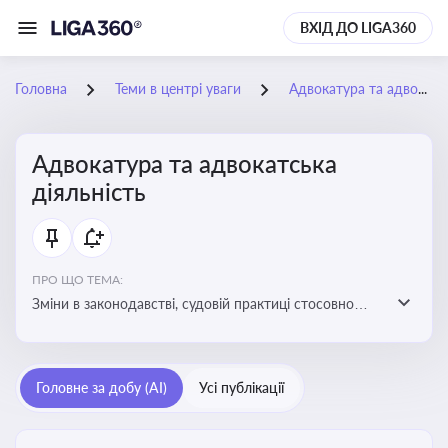
ВХІД ДО LIGA360
Головна
Теми в центрі уваги
Адвокатура та адвокатська діяльність
Адвокатура та адвокатська
діяльність
ПРО ЩО ТЕМА:
Зміни в законодавстві, судовій практиці стосовно
адвокатури. Новини, що стосуються прав адвокатів
та етики їхньої роботи
Головне за добу (AI)
Усі публікації