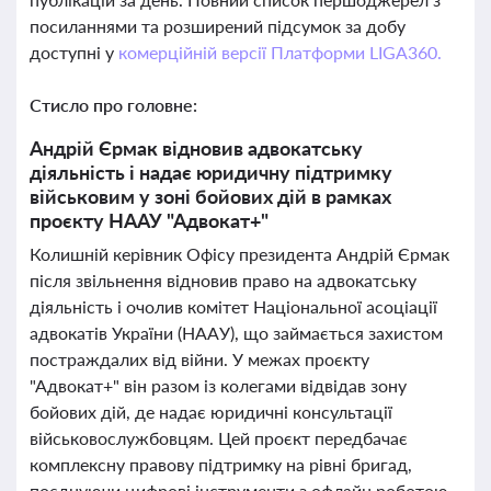
посиланнями та розширений підсумок за добу
доступні у
комерційній версії Платформи LIGA360.
Стисло про головне:
Андрій Єрмак відновив адвокатську
діяльність і надає юридичну підтримку
військовим у зоні бойових дій в рамках
проєкту НААУ "Адвокат+"
Колишній керівник Офісу президента Андрій Єрмак
після звільнення відновив право на адвокатську
діяльність і очолив комітет Національної асоціації
адвокатів України (НААУ), що займається захистом
постраждалих від війни. У межах проєкту
"Адвокат+" він разом із колегами відвідав зону
бойових дій, де надає юридичні консультації
військовослужбовцям. Цей проєкт передбачає
комплексну правову підтримку на рівні бригад,
поєднуючи цифрові інструменти з офлайн роботою