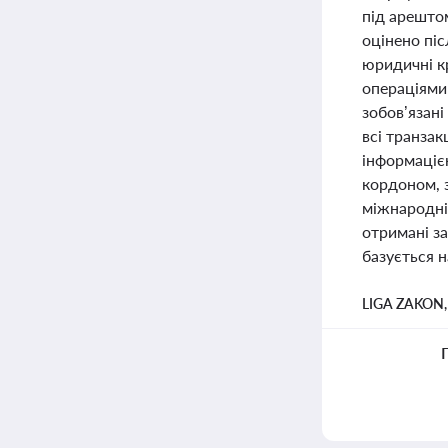
під арешто
оцінено піс
юридичні к
операціями
зобов’язані
всі транза
інформацією
кордоном, з
міжнародні
отримані з
базується н
LIGA ZAKON