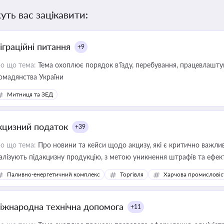
уть вас зацікавити:
іграційні питання
+9
о що тема:
Тема охоплює порядок в’їзду, перебування, працевлаштув
омадянства України
Митниця та ЗЕД
кцизний податок
+39
о що тема:
Про новини та кейси щодо акцизу, які є критично важли
алізують підакцизну продукцію, з метою уникнення штрафів та ефек
Паливно-енергетичний комплекс
Торгівля
Харчова промисловіс
іжнародна технічна допомога
+11