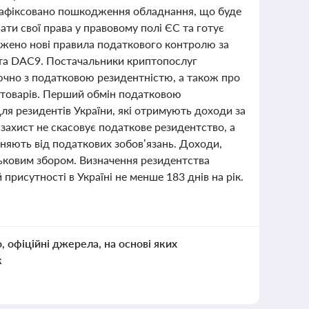
 зафіксовано пошкодження обладнання, що буде
ати свої права у правовому полі ЄС та готує
джено нові правила податкового контролю за
та DAC9. Постачальники криптопослуг
лючно з податковою резидентністю, а також про
ю товарів. Перший обмін податковою
ля резидентів України, які отримують доходи за
 захист не скасовує податкове резидентство, а
няють від податкових зобов’язань. Доходи,
ьковим збором. Визначення резидентства
присутності в Україні не менше 183 днів на рік.
о, офіційні джерела, на основі яких
к