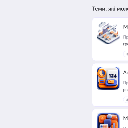
Теми, які мож
М
Пр
гр
А
Пр
ре
М