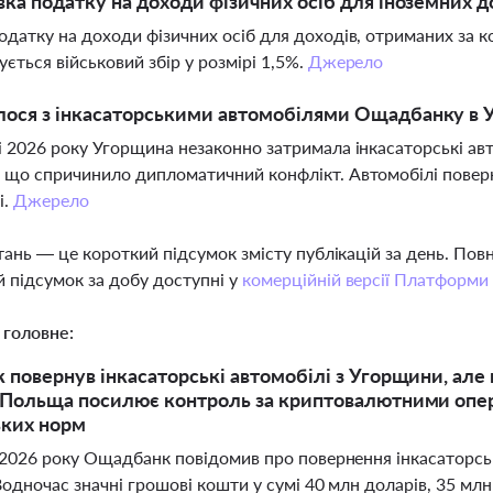
вка податку на доходи фізичних осіб для іноземних до
одатку на доходи фізичних осіб для доходів, отриманих за 
ується військовий збір у розмірі 1,5%.
Джерело
ося з інкасаторськими автомобілями Ощадбанку в У
і 2026 року Угорщина незаконно затримала інкасаторські ав
 що спричинило дипломатичний конфлікт. Автомобілі поверн
і.
Джерело
тань — це короткий підсумок змісту публікацій за день. По
 підсумок за добу доступні у
комерційній версії Платформи
 головне:
повернув інкасаторські автомобілі з Угорщини, але 
Польща посилює контроль за криптовалютними операц
ьких норм
 2026 року Ощадбанк повідомив про повернення інкасаторськи
одночас значні грошові кошти у сумі 40 млн доларів, 35 млн