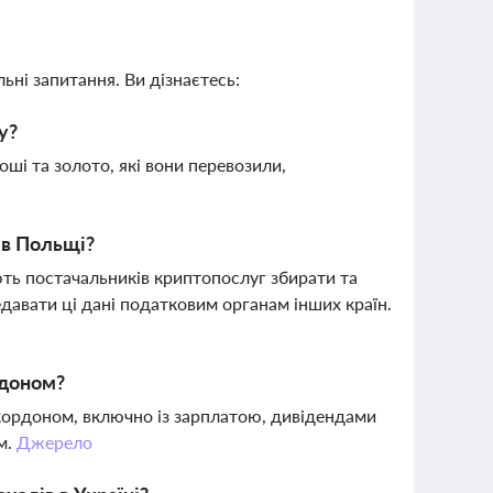
ьні запитання. Ви дізнаєтесь:
у?
ші та золото, які вони перевозили,
 в Польщі?
ть постачальників криптопослуг збирати та
редавати ці дані податковим органам інших країн.
рдоном?
 кордоном, включно із зарплатою, дивідендами
м.
Джерело