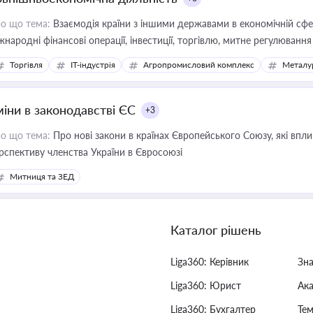
о що тема:
Взаємодія країни з іншими державами в економічній сфері
жнародні фінансові операції, інвестиції, торгівлю, митне регулювання
Торгівля
IT-індустрія
Агропромисловий комплекс
Металу
міни в законодавстві ЄС
+3
о що тема:
Про нові закони в країнах Європейського Союзу, які впливають на умови торгівлі, трудової міграції, інтеграції та
рспективу членства України в Євросоюзі
Митниця та ЗЕД
Каталог рішень
Liga360: Керівник
Зн
Liga360: Юрист
Ак
Liga360: Бухгалтер
Тем