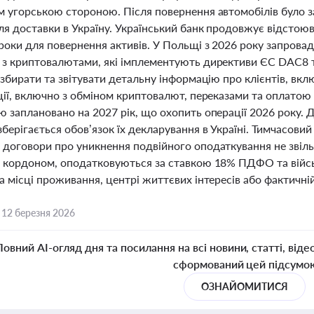
м угорською стороною. Після повернення автомобілів було
ля доставки в Україну. Український банк продовжує відстоюв
роки для повернення активів. У Польщі з 2026 року запрова
 з криптовалютами, які імплементують директиви ЄС DAC8 
 збирати та звітувати детальну інформацію про клієнтів, вк
кції, включно з обміном криптовалют, переказами та оплато
 заплановано на 2027 рік, що охопить операції 2026 року. Д
берігається обов’язок їх декларування в Україні. Тимчасовий
 договори про уникнення подвійного оподаткування не звіль
а кордоном, оподатковуються за ставкою 18% ПДФО та війс
а місці проживання, центрі життєвих інтересів або фактичній 
,
12 березня 2026
Повний AI-огляд дня та посилання на всі новини, статті, віде
сформований цей підсумо
ОЗНАЙОМИТИСЯ