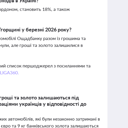
ходів в Україні?
кордоном, становить 18%, а також
горщині у березні 2026 року?
томобілі Ощадбанку разом із грошима та
ули, але гроші та золото залишилися в
вний список першоджерел з посиланнями та
 LIGA360.
гроші та золото залишаються під
іями українців у відповідності до
х автомобілів, які були незаконно затримані в
 євро та 9 кг банківського золота залишаються