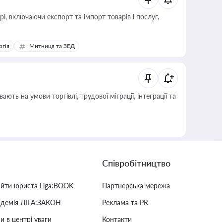
, включаючи експорт та імпорт товарів і послуг,
ргія
Митниця та ЗЕД
Співробітництво
айти юриста Liga:BOOK
Партнерська мережа
адемія ЛІГА:ЗАКОН
Реклама та PR
и в центрі уваги
Контакти