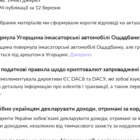
94 публікації за 12 березня
ібраних матеріалів ми сформували короткі відповіді на актуал
рнула Угорщина інкасаторські автомобілі Ощадбанк
рщина повернула інкасаторські автомобілі Ощадбанку, але гро
ться під арештом в Угорщині.
Джерело
і податкові правила щодо криптовалют запроваджені
мплементувала директиви ЄС DAC8 та DAC9, які зобов’язую
и детальну інформацію про клієнтів і транзакції, а також пе
о
ібно українцям декларувати доходи, отримані за ко
иденти України зобов’язані декларувати доходи, отримані за
и доходами, незалежно від тимчасового захисту за кордоно