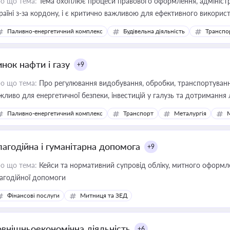
о що тема:
Тема охоплює процеси правового оформлення, адміністр
раїні з-за кордону, і є критично важливою для ефективного використ
фраструктурних проєктів
Паливно-енергетичний комплекс
Будівельна діяльність
Транспо
нок нафти і газу
+9
о що тема:
Про регулювання видобування, обробки, транспортування
жливо для енергетичної безпеки, інвестицій у галузь та дотримання 
Паливно-енергетичний комплекс
Транспорт
Металургія
лагодійна і гуманітарна допомога
+9
о що тема:
Кейси та нормативний супровід обліку, митного оформлен
агодійної допомоги
Фінансові послуги
Митниця та ЗЕД
овнішньоекономічна діяльність
+6