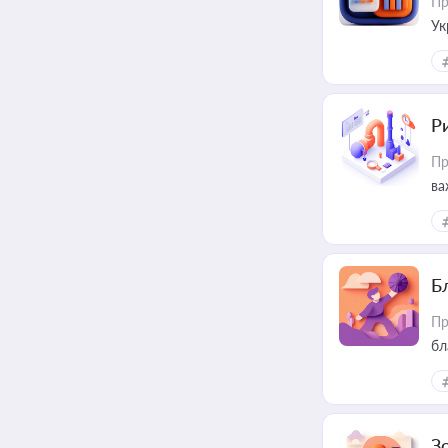
Пр
Ук
ін
Ри
Пр
ва
Б
Пр
бл
З