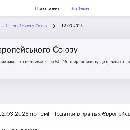
Про проєкт
Всі Теми
нах Європейського Союзу
12-03-2026
Європейського Союзу
их законах і політиках країн ЄС. Моніторинг кейсів, що впливають на
12.03.2026 по темі: Податки в країнах Європейс
но:
14480 джерел