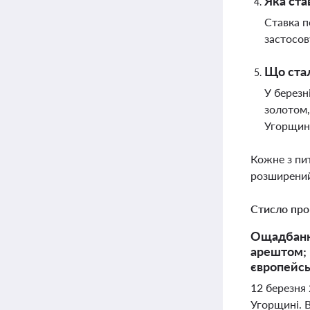
Яка ста
Ставка п
застосов
Що стал
У березн
золотом,
Угорщин
Кожне з пи
розширений
Стисло про
Ощадбанк 
арештом; 
європейс
12 березня
Угорщині. В