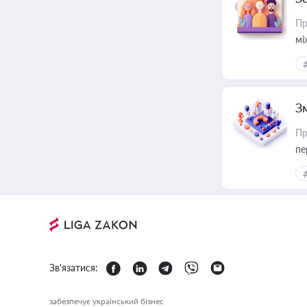
Пр
мі
З
Пр
пе
Зв'язатися:
забезпечує український бізнес