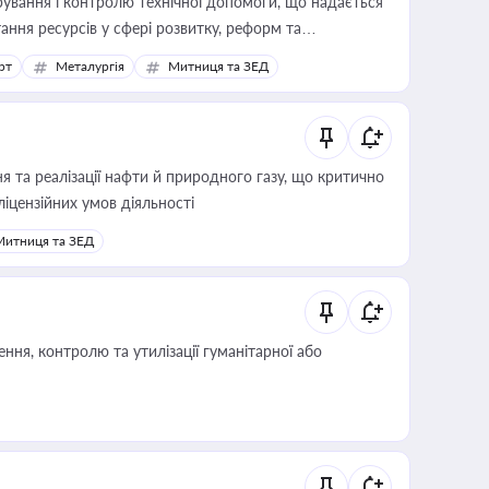
ування і контролю технічної допомоги, що надається
ання ресурсів у сфері розвитку, реформ та
рт
Металургія
Митниця та ЗЕД
 та реалізації нафти й природного газу, що критично
ліцензійних умов діяльності
Митниця та ЗЕД
ня, контролю та утилізації гуманітарної або