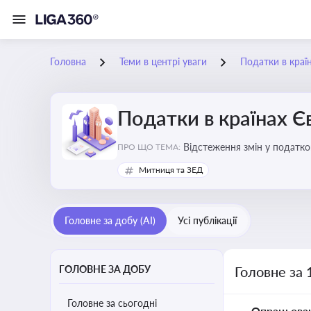
Головна
Теми в центрі уваги
Податки в краї
Податки в країнах 
Відстеження змін у податков
ПРО ЩО ТЕМА:
Митниця та ЗЕД
Головне за добу (AI)
Усі публікації
ГОЛОВНЕ ЗА ДОБУ
Головне за 
Головне за сьогодні
Опрацьова