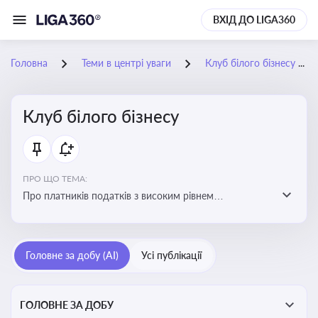
ВХІД ДО LIGA360
Головна
Теми в центрі уваги
Клуб білого бізнесу
Клуб білого бізнесу
ПРО ЩО ТЕМА:
Про платників податків з високим рівнем
добровільного дотримання податкового
законодавства
Головне за добу (AI)
Усі публікації
ГОЛОВНЕ ЗА ДОБУ