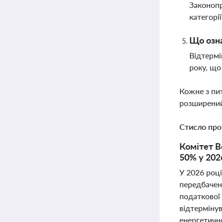
Законопр
категорі
Що озна
Відтермі
року, що
Кожне з пи
розширений
Стисло про
Комітет В
50% у 202
У 2026 роц
передбачен
податкової
відтерміну
енергетично