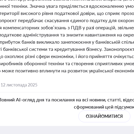
нної техніки. Значна увага приділяється вдосконаленню умо
території високого рівня податкової довіри, що сприяє прозо
опроєкт передбачає скасування єдиного податку для охоронн
 компенсаторних зобов’язань з ПДВ у разі операцій, звільне
податкове адміністрування та знизити навантаження на окрем
прибуток банків викликало занепокоєння у банківській спіл
ті банківської системи та кредитування бізнесу. Законопро
о охоплює різні сфери економіки, і його прийняття очікує
иробників оборонної техніки та створення сприятливих умов
о може позитивно вплинути на розвиток української економік
,
12 листопада 2025
Повний AI-огляд дня та посилання на всі новини, статті, віде
сформований цей підсумо
ОЗНАЙОМИТИСЯ