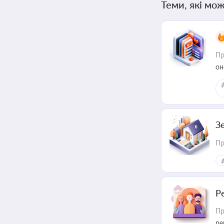
Теми, які мож
Пр
он
З
Пр
Р
Пр
ре