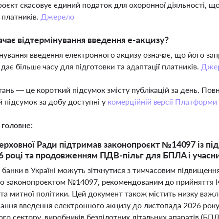
оєкт скасовує єдиний податок для охоронної діяльності, щ
ї платників.
Джерело
чає відтермінування введення е-акцизу?
нування введення електронного акцизу означає, що його за
 дає більше часу для підготовки та адаптації платників.
Дже
тань — це короткий підсумок змісту публікацій за день. По
 підсумок за добу доступні у
комерційній версії Платформи
 головне:
ерховної Ради підтримав законопроєкт №14097 із пі
6 році та продовженням ПДВ-пільг для БПЛА і учасни
і банки в Україні можуть зіткнутися з тимчасовим підвищенн
о законопроєктом №14097, рекомендованим до прийняття Ко
 та митної політики. Цей документ також містить низку важ
вання введення електронного акцизу до листопада 2026 року
го сектору, виробників безпілотних літальних апаратів (БП