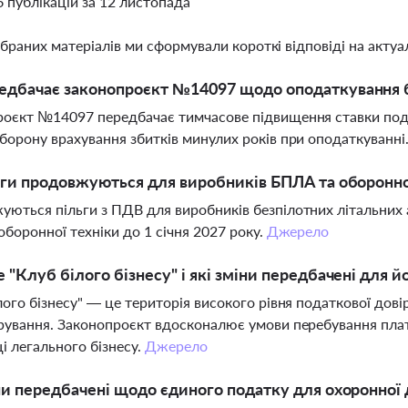
6 публікацій за 12 листопада
ібраних матеріалів ми сформували короткі відповіді на актуал
дбачає законопроєкт №14097 щодо оподаткування ба
оєкт №14097 передбачає тимчасове підвищення ставки подат
борону врахування збитків минулих років при оподаткуванні
ьги продовжуються для виробників БПЛА та оборонно
ються пільги з ПДВ для виробників безпілотних літальних 
 оборонної техніки до 1 січня 2027 року.
Джерело
 "Клуб білого бізнесу" і які зміни передбачені для й
лого бізнесу" — це територія високого рівня податкової дов
рування. Законопроєкт вдосконалює умови перебування платн
і легального бізнесу.
Джерело
ни передбачені щодо єдиного податку для охоронної 