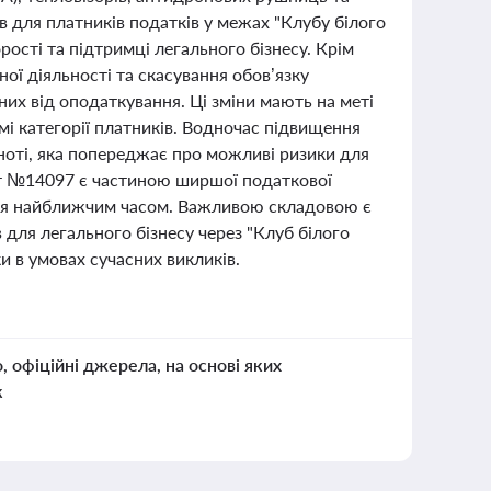
в для платників податків у межах "Клубу білого
рості та підтримці легального бізнесу. Крім
ої діяльності та скасування обов’язку
них від оподаткування. Ці зміни мають на меті
і категорії платників. Водночас підвищення
ьноті, яка попереджає про можливі ризики для
єкт №14097 є частиною ширшої податкової
ться найближчим часом. Важливою складовою є
 для легального бізнесу через "Клуб білого
и в умовах сучасних викликів.
о, офіційні джерела, на основі яких
к