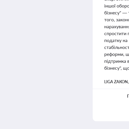
іншої оборо
бізнесу" — 
того, закон
нарахування
спростити 
податку на 
стабільнос
реформи, щ
підтримка в
бізнесу", щ
LIGA ZAKON