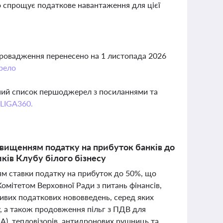
о спрощує податкове навантаження для цієї
провадження перенесено на 1 листопада 2026
рело
вний список першоджерел з посиланнями та
 LIGA360.
двищенням податку на прибуток банків до
ків Клубу білого бізнесу
ям ставки податку на прибуток до 50%, що
мітетом Верховної Ради з питань фінансів,
ливих податкових нововведень, серед яких
, а також продовження пільг з ПДВ для
ЛА), тепловізорів, антидронових рушниць та