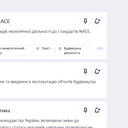
NACE
идів економічної діяльності до стандартів NACE,
о-енергетичний
Торгівля
Будівельна
+10
кс
діяльність
я та введення в експлуатацію об’єктів будівництва
итика
конодавства України, включаючи зміни до
ового статусу учасників цивільних правовідносин