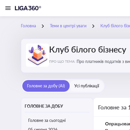
Головна
Теми в центрі уваги
Клуб білого біз
Клуб білого бізнесу
Про платників податків з 
ПРО ЩО ТЕМА:
Головне за добу (AI)
Усі публікації
ГОЛОВНЕ ЗА ДОБУ
Головне за 
Головне за сьогодні
Опрацьова
05 серпня 2026