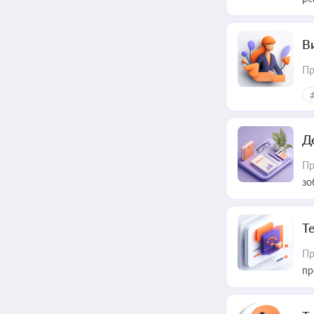
В
Пр
Д
Пр
зо
T
Пр
пр