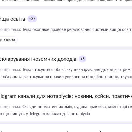
ища освіта
+37
о що тема:
Тема охоплює правове регулювання системи вищої освіти, о
Освіта
екларування іноземних доходів
+6
о що тема:
Тема стосується обов’язку декларування доходів, отрим
бов’язань та застосування правил уникнення подвійного оподаткува
elegram канали для нотаріусів: новини, кейси, практич
о що тема:
Огляди нормативних змін, судова практика, коментарі екс
о що пишуть у Telegram каналах для нотаріусів