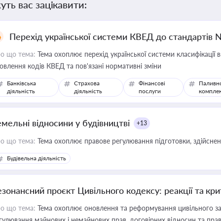
уть вас зацікавити:
Перехід української системи КВЕД до стандартів 
о що тема:
Тема охоплює перехід української системи класифікації в
овлення кодів КВЕД та пов'язані нормативні зміни
Банківська
Страхова
Фінансові
Паливн
діяльність
діяльність
послуги
компле
емельні відносини у будівництві
+13
о що тема:
Тема охоплює правове регулювання підготовки, здійсненн
Будівельна діяльність
езонансний проєкт Цивільного кодексу: реакції та кр
о що тема:
Тема охоплює оновлення та реформування цивільного за
гулювання майнових і немайнових прав, договірних відносин та прав