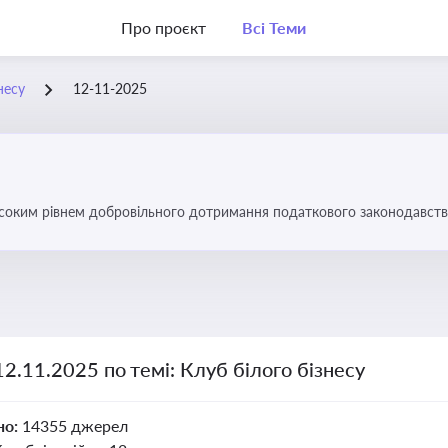
Про проєкт
Всі Теми
несу
12-11-2025
високим рівнем добровільного дотримання податкового законодавств
12.11.2025 по темі: Клуб білого бізнесу
но:
14355 джерел