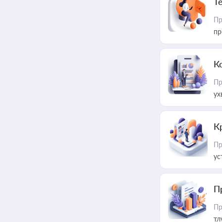
T
Пр
пр
К
Пр
ух
К
Пр
ус
П
Пр
тл