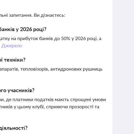
ьні запитання. Ви дізнаєтесь:
нків у 2026 році?
ку на прибуток банків до 50% у 2026 році, а
.
Джерело
ї техніки?
апаратів, тепловізорів, антидронових рушниць
ого учасників?
іри, де платники податків мають спрощені умови
иків у цьому клубі, сприяючи прозорості та
діяльності?