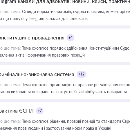
elegram канали для адвокатів: новини, кейси, практич
о що тема:
Огляди нормативних змін, судова практика, коментарі екс
о що пишуть у Telegram каналах для адвокатів
онституційне провадження
+4
о що тема:
Тема охоплює порядок здійснення Конституційним Судом
валення актів і формування правових позицій
римінально-виконавча система
+12
о що тема:
Тема охоплює організацію та правове регулювання викона
танов виконання покарань та статус осіб, які відбувають покарання
рактика ЄСПЛ
+7
о що тема:
Тема охоплює рішення, правові позиції та стандарти Євр
умачення прав людини і застосування норм права в Україні