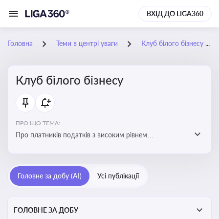
ВХІД ДО LIGA360
Головна
Теми в центрі уваги
Клуб білого бізнесу
Клуб білого бізнесу
ПРО ЩО ТЕМА:
Про платників податків з високим рівнем
добровільного дотримання податкового
законодавства
Головне за добу (AI)
Усі публікації
ГОЛОВНЕ ЗА ДОБУ