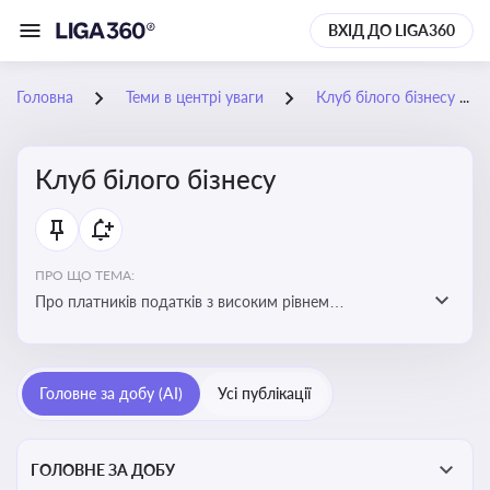
ВХІД ДО LIGA360
Головна
Теми в центрі уваги
Клуб білого бізнесу
Клуб білого бізнесу
ПРО ЩО ТЕМА:
Про платників податків з високим рівнем
добровільного дотримання податкового
законодавства
Головне за добу (AI)
Усі публікації
ГОЛОВНЕ ЗА ДОБУ