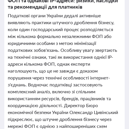
ФОП та однакові IP-адреси: ризики, наслідки
та рекомендації для платників
Податкові органи України дедалі активніше
виявляють практики штучного дроблення бізнесу,
коли один господарський процес розподіляється
між кількома формально незалежними ФОП або
юридичними особами з метою мінімізації
податкових зобов'язань. Особливу увагу звертають
на технічні ознаки, такі як використання однієї IP-
адреси кількома ФОП, однак експерти
наголошують, що це не завжди є доказом
порушення через технічні особливості інтернет-
з'єднань. Водночас податківці застосовують
комплексний аналіз, включно зі спільним
використанням ресурсів, брендів, працівників та
координацією діяльності. Директор Бюро
економічної безпеки України Олександр Цивінський
підкреслює, що штучне дроблення бізнесу через
мережі ФОП є однією з найпоширеніших схем