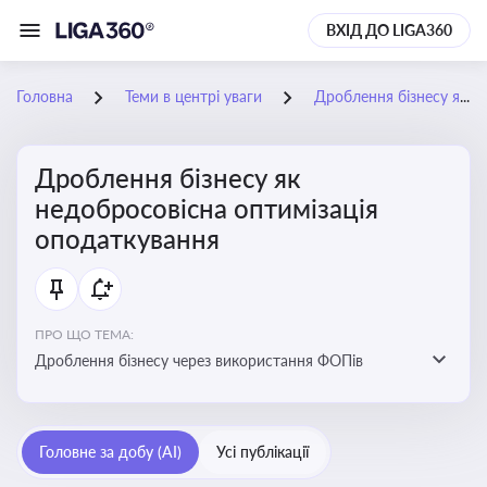
ВХІД ДО LIGA360
Головна
Теми в центрі уваги
Дроблення бізнесу як недобросовісна оптимізація оподаткування
Дроблення бізнесу як
недобросовісна оптимізація
оподаткування
ПРО ЩО ТЕМА:
Дроблення бізнесу через використання ФОПів
Головне за добу (AI)
Усі публікації