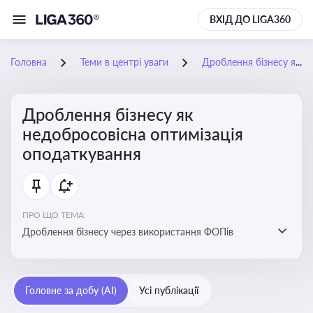
ВХІД ДО LIGA360
Головна
Теми в центрі уваги
Дроблення бізнесу як недобросовісна оптимізація оподаткування
Дроблення бізнесу як
недобросовісна оптимізація
оподаткування
ПРО ЩО ТЕМА:
Дроблення бізнесу через використання ФОПів
Головне за добу (AI)
Усі публікації