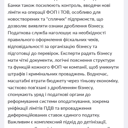
Банки також посилюють контроль, вводячи нові
ліміти на операції ФОП і ТОВ, особливо для
новостворених та "сплячих" підприємств, що
дозволяє виявляти ознаки дроблення бізнесу.
Податкова служба наголошує на необхідності
правильного оформлення фіскальних чеків,
відповідальності за організацію бізнесу та
підготовці до перевірок. Експерти радять бізнесу
мати чіткі документи, логічні пояснення структури
та функцій кожного ФОП чи компанії, щоб уникнути
штрафів і кримінальних проваджень. Водночас,
масштабні втрати бюджету через тіньову економіку,
частково пов'язані з дробленням бізнесу,
спонукають уряд і податкові органи до
реформування системи оподаткування, зокрема
уніфікації лімітів ПДВ та впровадження
диференційованих ставок єдиного податку.
Важливим є комплексний підхід до детінізації,