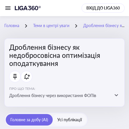
ВХІД ДО LIGA360
Головна
Теми в центрі уваги
Дроблення бізнесу як недобросовісна оптимізація оподаткування
Дроблення бізнесу як
недобросовісна оптимізація
оподаткування
ПРО ЩО ТЕМА:
Дроблення бізнесу через використання ФОПів
Головне за добу (AI)
Усі публікації