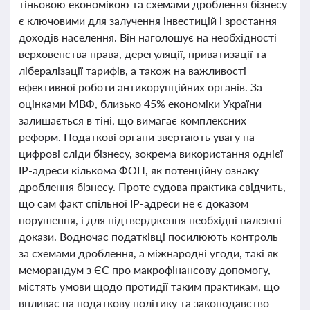
тіньовою економікою та схемами дроблення бізнесу
є ключовими для залучення інвестицій і зростання
доходів населення. Він наголошує на необхідності
верховенства права, дерегуляції, приватизації та
лібералізації тарифів, а також на важливості
ефективної роботи антикорупційних органів. За
оцінками МВФ, близько 45% економіки України
залишається в тіні, що вимагає комплексних
реформ. Податкові органи звертають увагу на
цифрові сліди бізнесу, зокрема використання однієї
IP-адреси кількома ФОП, як потенційну ознаку
дроблення бізнесу. Проте судова практика свідчить,
що сам факт спільної IP-адреси не є доказом
порушення, і для підтвердження необхідні належні
докази. Водночас податківці посилюють контроль
за схемами дроблення, а міжнародні угоди, такі як
меморандум з ЄС про макрофінансову допомогу,
містять умови щодо протидії таким практикам, що
впливає на податкову політику та законодавство