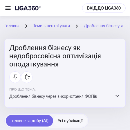
ВХІД ДО LIGA360
Головна
Теми в центрі уваги
Дроблення бізнесу як недобросовісна оптимізація оподаткування
Дроблення бізнесу як
недобросовісна оптимізація
оподаткування
ПРО ЩО ТЕМА:
Дроблення бізнесу через використання ФОПів
Головне за добу (AI)
Усі публікації