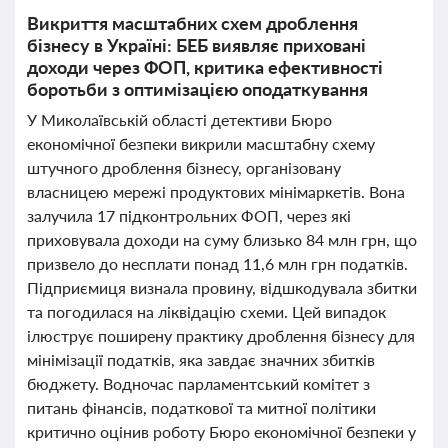
Викриття масштабних схем дроблення
бізнесу в Україні: БЕБ виявляє приховані
доходи через ФОП, критика ефективності
боротьби з оптимізацією оподаткування
У Миколаївській області детективи Бюро
економічної безпеки викрили масштабну схему
штучного дроблення бізнесу, організовану
власницею мережі продуктових мінімаркетів. Вона
залучила 17 підконтрольних ФОП, через які
приховувала доходи на суму близько 84 млн грн, що
призвело до несплати понад 11,6 млн грн податків.
Підприємиця визнала провину, відшкодувала збитки
та погодилася на ліквідацію схеми. Цей випадок
ілюструє поширену практику дроблення бізнесу для
мінімізації податків, яка завдає значних збитків
бюджету. Водночас парламентський комітет з
питань фінансів, податкової та митної політики
критично оцінив роботу Бюро економічної безпеки у