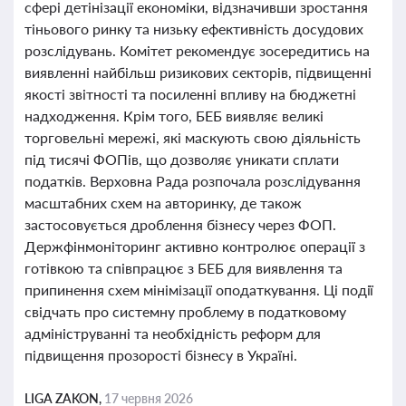
сфері детінізації економіки, відзначивши зростання
тіньового ринку та низьку ефективність досудових
розслідувань. Комітет рекомендує зосередитись на
виявленні найбільш ризикових секторів, підвищенні
якості звітності та посиленні впливу на бюджетні
надходження. Крім того, БЕБ виявляє великі
торговельні мережі, які маскують свою діяльність
під тисячі ФОПів, що дозволяє уникати сплати
податків. Верховна Рада розпочала розслідування
масштабних схем на авторинку, де також
застосовується дроблення бізнесу через ФОП.
Держфінмоніторинг активно контролює операції з
готівкою та співпрацює з БЕБ для виявлення та
припинення схем мінімізації оподаткування. Ці події
свідчать про системну проблему в податковому
адмініструванні та необхідність реформ для
підвищення прозорості бізнесу в Україні.
LIGA ZAKON,
17 червня 2026