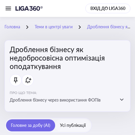
ВХІД ДО LIGA360
Головна
Теми в центрі уваги
Дроблення бізнесу як недобросовісна оптимізація оподаткування
Дроблення бізнесу як
недобросовісна оптимізація
оподаткування
ПРО ЩО ТЕМА:
Дроблення бізнесу через використання ФОПів
Головне за добу (AI)
Усі публікації