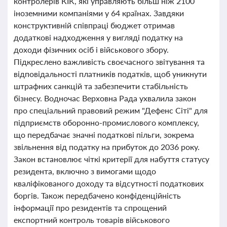
контролерів КІК, які управляють більш ніж 2100
іноземними компаніями у 64 країнах. Завдяки
конструктивній співпраці бюджет отримав
додаткові надходження у вигляді податку на
доходи фізичних осіб і військового збору.
Підкреслено важливість своєчасного звітування та
відповідальності платників податків, щоб уникнути
штрафних санкцій та забезпечити стабільність
бізнесу. Водночас Верховна Рада ухвалила закон
про спеціальний правовий режим "Дефенс Сіті" для
підприємств оборонно-промислового комплексу,
що передбачає значні податкові пільги, зокрема
звільнення від податку на прибуток до 2036 року.
Закон встановлює чіткі критерії для набуття статусу
резидента, включно з вимогами щодо
кваліфікованого доходу та відсутності податкових
боргів. Також передбачено конфіденційність
інформації про резидентів та спрощений
експортний контроль товарів військового