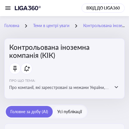
ВХІД ДО LIGA360
Головна
Теми в центрі уваги
Контрольована іноземна компанія (КІК)
Контрольована іноземна
компанія (КІК)
ПРО ЩО ТЕМА:
Про компанії, які зареєстровані за межами України,
але знаходяться під контролем українських
резидентів. КІК повинні звітувати перед податковими
органами України щодо своїх доходів і витрат
Головне за добу (AI)
Усі публікації