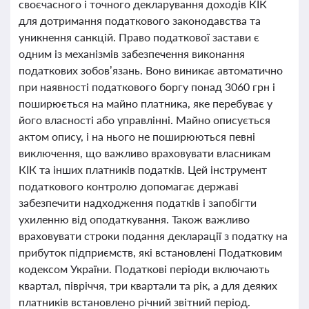
своєчасного і точного декларування доходів КІК
для дотримання податкового законодавства та
уникнення санкцій. Право податкової застави є
одним із механізмів забезпечення виконання
податкових зобов’язань. Воно виникає автоматично
при наявності податкового боргу понад 3060 грн і
поширюється на майно платника, яке перебуває у
його власності або управлінні. Майно описується
актом опису, і на нього не поширюються певні
виключення, що важливо враховувати власникам
КІК та інших платників податків. Цей інструмент
податкового контролю допомагає державі
забезпечити надходження податків і запобігти
ухиленню від оподаткування. Також важливо
враховувати строки подання декларації з податку на
прибуток підприємств, які встановлені Податковим
кодексом України. Податкові періоди включають
квартал, півріччя, три квартали та рік, а для деяких
платників встановлено річний звітний період.