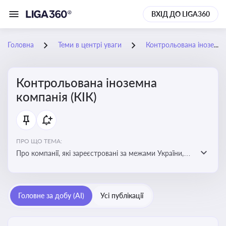
ВХІД ДО LIGA360
Головна
Теми в центрі уваги
Контрольована іноземна компанія (КІК)
Контрольована іноземна
компанія (КІК)
ПРО ЩО ТЕМА:
Про компанії, які зареєстровані за межами України,
але знаходяться під контролем українських
резидентів. КІК повинні звітувати перед податковими
органами України щодо своїх доходів і витрат
Головне за добу (AI)
Усі публікації