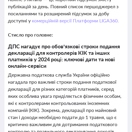
публікацій за день. Повний список першоджерел з
посиланнями та розширений підсумок за добу
доступні у
комерційній версії Платформи LIGA360.
Стисло про головне:
ДПС нагадує про обов’язкові строки подання
декларації для контролерів КІК та інших
платників у 2024 році: ключові дати та нові
онлайн-сервіси
Державна податкова служба України офіційно
нагадала про важливі строки подання податкової
декларації для різних категорій платників, серед
яких особлива увага приділяється фізичним особам,
які є контролерами контрольованих іноземних
компаній (КІК). Зокрема, декларації про майновий
стан і доходи необхідно подати до 1 травня, що є
критично важливим для дотримання податкового
контролю та правильного декларування доходів,