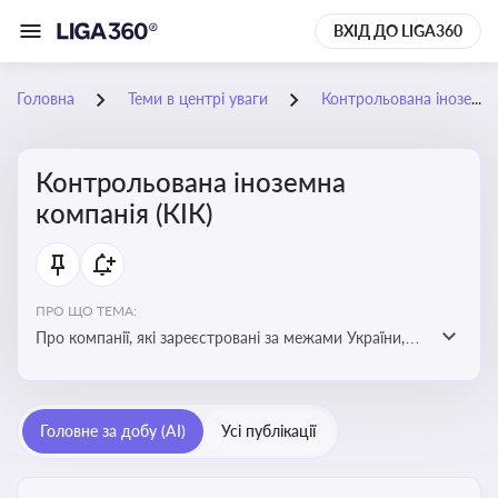
ВХІД ДО LIGA360
Головна
Теми в центрі уваги
Контрольована іноземна компанія (КІК)
Контрольована іноземна
компанія (КІК)
ПРО ЩО ТЕМА:
Про компанії, які зареєстровані за межами України,
але знаходяться під контролем українських
резидентів. КІК повинні звітувати перед податковими
органами України щодо своїх доходів і витрат
Головне за добу (AI)
Усі публікації