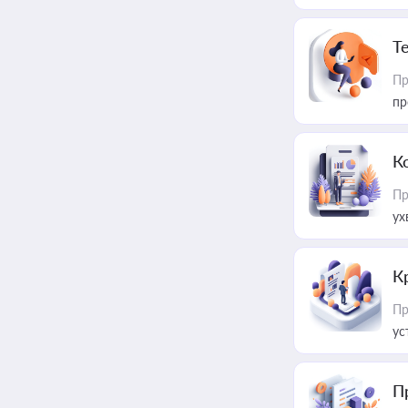
T
Пр
пр
К
Пр
ух
К
Пр
ус
П