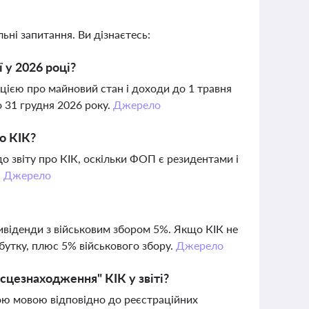
ьні запитання. Ви дізнаєтесь:
 у 2026 році?
ацією про майновий стан і доходи до 1 травня
о 31 грудня 2026 року.
Джерело
о КІК?
 звіту про КІК, оскільки ФОП є резидентами і
.
Джерело
дивіденди з військовим збором 5%. Якщо КІК не
бутку, плюс 5% військового збору.
Джерело
сцезнаходження" КІК у звіті?
кою мовою відповідно до реєстраційних