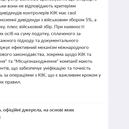
ьки вони не відповідають критеріям
дивідендів контролерів КІК має свої
іноземні дивіденди з військовим збором 5%, а
ку, плюс військовий збір. При наявності
 осіб на суму податку, сплаченого за
важного підходу та документального
аджує ефективний механізм міжнародного
вого законодавства, зокрема щодо КІК та
ння" та "Місцезнаходження" компанії мають
тів, що забезпечує уніфікацію та точність
ь за операціями з КІК, що є важливим кроком у
их правил.
о, офіційні джерела, на основі яких
к