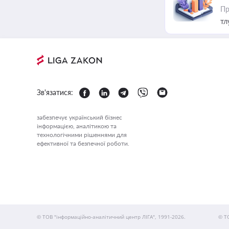
Пр
тл
Зв'язатися:
забезпечує український бізнес
інформацією, аналітикою та
технологічними рішеннями для
ефективної та безпечної роботи.
© ТОВ "інформаційно-аналітичний центр ЛІГА", 1991-2026.
© Т