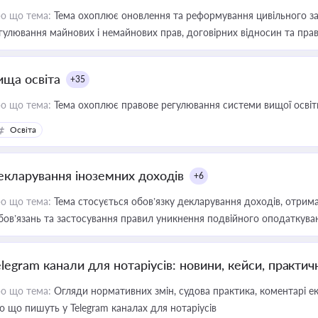
о що тема:
Тема охоплює оновлення та реформування цивільного за
гулювання майнових і немайнових прав, договірних відносин та прав
ища освіта
+35
о що тема:
Тема охоплює правове регулювання системи вищої освіти, о
Освіта
екларування іноземних доходів
+6
о що тема:
Тема стосується обов’язку декларування доходів, отрим
бов’язань та застосування правил уникнення подвійного оподаткува
elegram канали для нотаріусів: новини, кейси, практич
о що тема:
Огляди нормативних змін, судова практика, коментарі екс
о що пишуть у Telegram каналах для нотаріусів