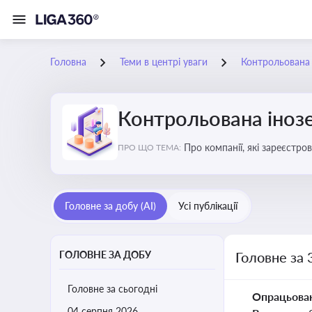
Головна
Теми в центрі уваги
Контрольована 
Контрольована інозе
Про компанії, які зареєстро
ПРО ЩО ТЕМА:
податковими органами Украї
Головне за добу (AI)
Усі публікації
ГОЛОВНЕ ЗА ДОБУ
Головне за 
Головне за сьогодні
Опрацьова
04 серпня 2026