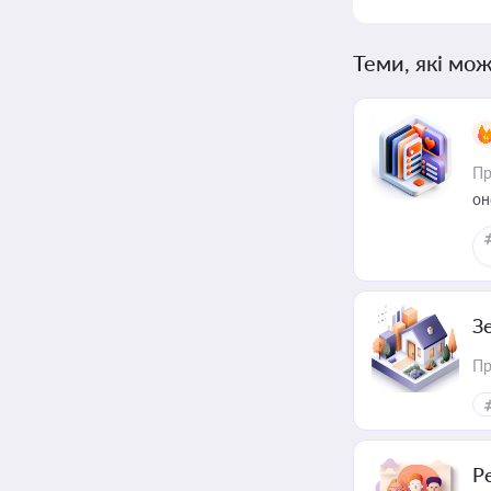
Теми, які мож
Пр
он
З
Пр
Р