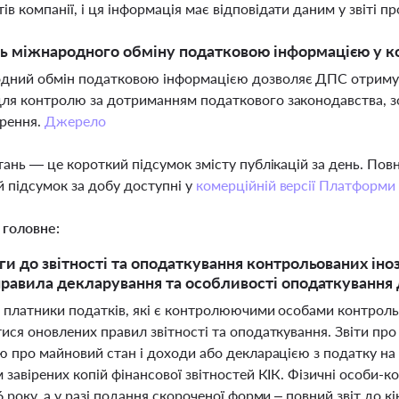
ів компанії, і ця інформація має відповідати даним у звіті пр
ь міжнародного обміну податковою інформацією у ко
ний обмін податковою інформацією дозволяє ДПС отримува
для контролю за дотриманням податкового законодавства, 
орення.
Джерело
тань — це короткий підсумок змісту публікацій за день. По
 підсумок за добу доступні у
комерційній версії Платформи
 головне:
ги до звітності та оподаткування контрольованих іно
правила декларування та особливості оподаткування 
і платники податків, які є контролюючими особами контрольо
ися оновлених правил звітності та оподаткування. Звіти пр
ю про майновий стан і доходи або декларацією з податку на
завірених копій фінансової звітностей КІК. Фізичні особи-к
 року, а у разі подання скороченої форми – повний звіт до к