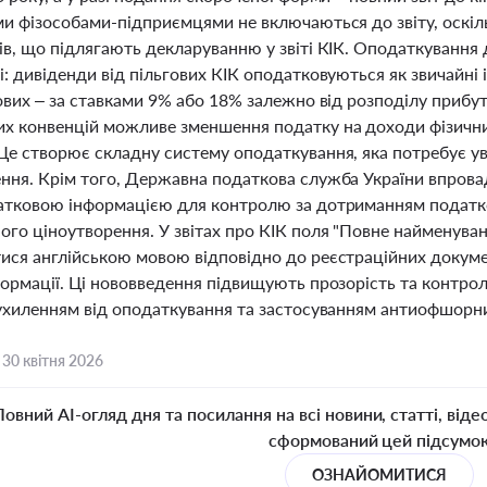
ми фізособами-підприємцями не включаються до звіту, оскіл
в, що підлягають декларуванню у звіті КІК. Оподаткування 
: дивіденди від пільгових КІК оподатковуються як звичайні 
ових – за ставками 9% або 18% залежно від розподілу прибут
х конвенцій можливе зменшення податку на доходи фізичних
Це створює складну систему оподаткування, яка потребує у
ння. Крім того, Державна податкова служба України впров
атковою інформацією для контролю за дотриманням податко
ого ціноутворення. У звітах про КІК поля "Повне найменува
ися англійською мовою відповідно до реєстраційних докумен
формації. Ці нововведення підвищують прозорість та контрол
 ухиленням від оподаткування та застосуванням антиофшорн
,
30 квітня 2026
Повний AI-огляд дня та посилання на всі новини, статті, віде
сформований цей підсумо
ОЗНАЙОМИТИСЯ