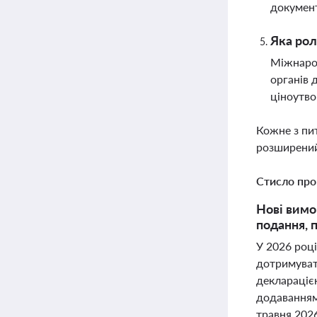
документ
Яка рол
Міжнарод
органів 
ціноутв
Кожне з пи
розширений
Стисло про
Нові вимо
подання, 
У 2026 роц
дотримуват
деклараціє
додаванням 
травня 2026