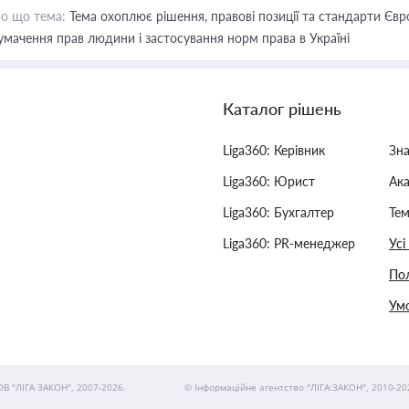
о що тема:
Тема охоплює рішення, правові позиції та стандарти Євр
умачення прав людини і застосування норм права в Україні
Каталог рішень
Liga360: Керівник
Зн
Liga360: Юрист
Ак
Liga360: Бухгалтер
Тем
Liga360: PR-менеджер
Усі
Пол
Умо
ОВ "ЛІГА ЗАКОН", 2007-2026.
© Інформаційне агентство "ЛІГА:ЗАКОН", 2010-20