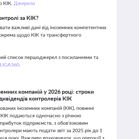
о КІК.
Джерело
нтролі за КІК?
ти важливі дані від іноземних компетентних
зокрема щодо КІК та трансфертного
вний список першоджерел з посиланнями та
 LIGA360.
земних компаній у 2026 році: строки
дивідендів контролерів КІК
ваних іноземних компаній (КІК), повинні
о КІК подаються одночасно з річною
 прибуток підприємств, з обов'язковим
онтролери мають подати звіт за 2025 рік до 1
інця року. Важливо враховувати, що операції з