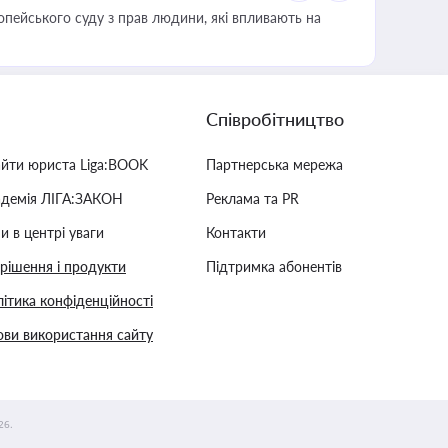
опейського суду з прав людини, які впливають на
Співробітництво
айти юриста Liga:BOOK
Партнерська мережа
адемія ЛІГА:ЗАКОН
Реклама та PR
и в центрі уваги
Контакти
 рішення і продукти
Підтримка абонентів
ітика конфіденційності
ви використання сайту
26.