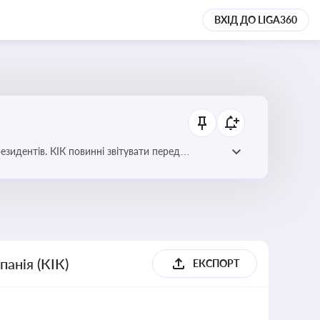
ВХІД ДО LIGA360
езидентів. КІК повинні звітувати перед
анія (КІК)
ЕКСПОРТ