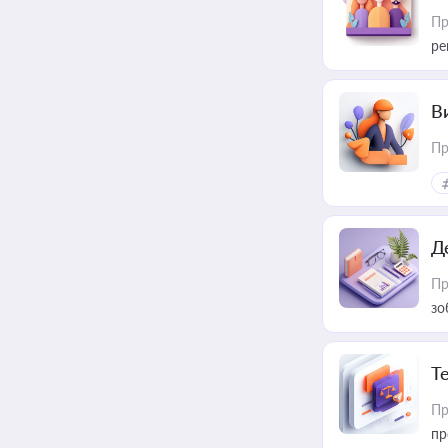
Пр
ре
В
Пр
Д
Пр
зо
T
Пр
пр