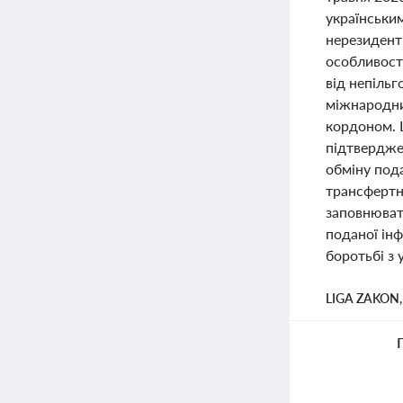
українськи
нерезиденті
особливості
від непільг
міжнародни
кордоном. 
підтвердже
обміну под
трансфертн
заповнюват
поданої ін
боротьбі з
LIGA ZAKON