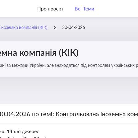
Про проєкт
Всі Теми
іноземна компанія (КІК)
30-04-2026
мна компанія (КІК)
вані за межами України, але знаходяться під контролем українських р
ни щодо своїх доходів і витрат
30.04.2026 по темі: Контрольована іноземна комп
но:
14556 джерел