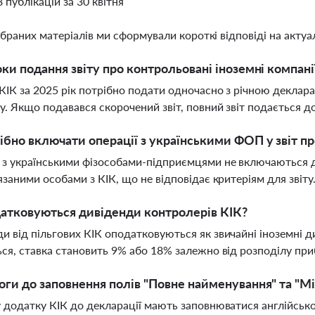
8 публікацій за 30 квітня
ібраних матеріалів ми сформували короткі відповіді на актуал
оки подання звіту про контрольовані іноземні компанії
 КІК за 2025 рік потрібно подати одночасно з річною деклар
у. Якщо подавався скорочений звіт, повний звіт подається д
ібно включати операції з українськими ФОП у звіт пр
 з українськими фізособами-підприємцями не включаються до
'язаними особами з КІК, що не відповідає критеріям для звіту
атковуються дивіденди контролерів КІК?
и від пільгових КІК оподатковуються як звичайні іноземні 
ься, ставка становить 9% або 18% залежно від розподілу при
оги до заповнення полів "Повне найменування" та "Мі
у додатку КІК до декларації мають заповнюватися англійсь