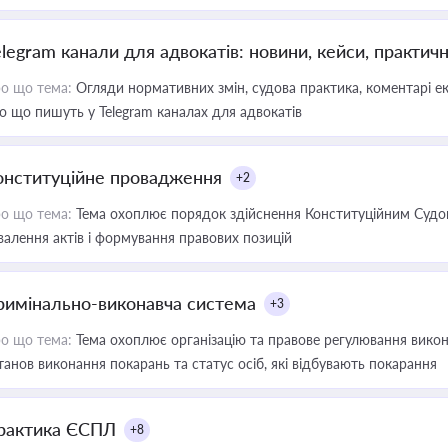
elegram канали для адвокатів: новини, кейси, практич
о що тема:
Огляди нормативних змін, судова практика, коментарі екс
о що пишуть у Telegram каналах для адвокатів
онституційне провадження
+2
о що тема:
Тема охоплює порядок здійснення Конституційним Судом
валення актів і формування правових позицій
римінально-виконавча система
+3
о що тема:
Тема охоплює організацію та правове регулювання викона
танов виконання покарань та статус осіб, які відбувають покарання
рактика ЄСПЛ
+8