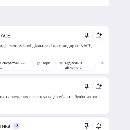
NACE
идів економічної діяльності до стандартів NACE,
о-енергетичний
Торгівля
Будівельна
+10
кс
діяльність
я та введення в експлуатацію об’єктів будівництва
итика
+3