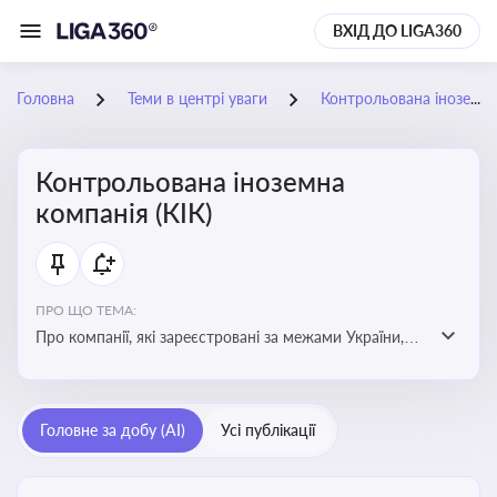
ВХІД ДО LIGA360
Головна
Теми в центрі уваги
Контрольована іноземна компанія (КІК)
Контрольована іноземна
компанія (КІК)
ПРО ЩО ТЕМА:
Про компанії, які зареєстровані за межами України,
але знаходяться під контролем українських
резидентів. КІК повинні звітувати перед податковими
органами України щодо своїх доходів і витрат
Головне за добу (AI)
Усі публікації