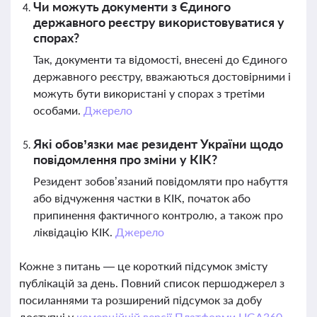
Чи можуть документи з Єдиного
державного реєстру використовуватися у
спорах?
Так, документи та відомості, внесені до Єдиного
державного реєстру, вважаються достовірними і
можуть бути використані у спорах з третіми
особами.
Джерело
Які обов’язки має резидент України щодо
повідомлення про зміни у КІК?
Резидент зобов’язаний повідомляти про набуття
або відчуження частки в КІК, початок або
припинення фактичного контролю, а також про
ліквідацію КІК.
Джерело
Кожне з питань — це короткий підсумок змісту
публікацій за день. Повний список першоджерел з
посиланнями та розширений підсумок за добу
доступні у
комерційній версії Платформи LIGA360.