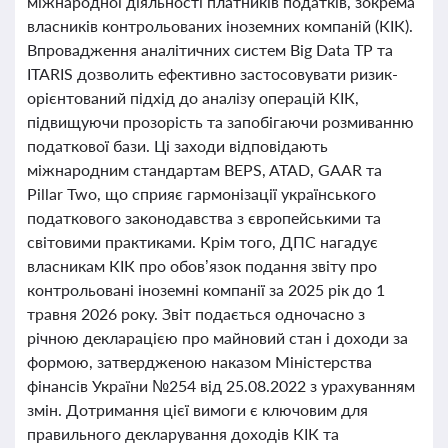
міжнародної діяльності платників податків, зокрема
власників контрольованих іноземних компаній (КІК).
Впровадження аналітичних систем Big Data TP та
ITARIS дозволить ефективно застосовувати ризик-
орієнтований підхід до аналізу операцій КІК,
підвищуючи прозорість та запобігаючи розмиванню
податкової бази. Ці заходи відповідають
міжнародним стандартам BEPS, ATAD, GAAR та
Pillar Two, що сприяє гармонізації українського
податкового законодавства з європейськими та
світовими практиками. Крім того, ДПС нагадує
власникам КІК про обов’язок подання звіту про
контрольовані іноземні компанії за 2025 рік до 1
травня 2026 року. Звіт подається одночасно з
річною декларацією про майновий стан і доходи за
формою, затвердженою наказом Міністерства
фінансів України №254 від 25.08.2022 з урахуванням
змін. Дотримання цієї вимоги є ключовим для
правильного декларування доходів КІК та