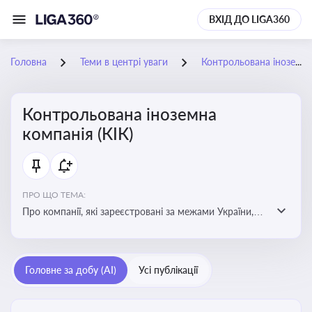
ВХІД ДО LIGA360
Головна
Теми в центрі уваги
Контрольована іноземна компанія (КІК)
Контрольована іноземна
компанія (КІК)
ПРО ЩО ТЕМА:
Про компанії, які зареєстровані за межами України,
але знаходяться під контролем українських
резидентів. КІК повинні звітувати перед податковими
органами України щодо своїх доходів і витрат
Головне за добу (AI)
Усі публікації