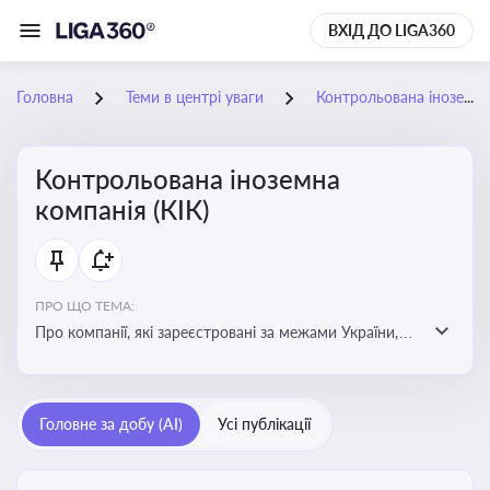
ВХІД ДО LIGA360
Головна
Теми в центрі уваги
Контрольована іноземна компанія (КІК)
Контрольована іноземна
компанія (КІК)
ПРО ЩО ТЕМА:
Про компанії, які зареєстровані за межами України,
але знаходяться під контролем українських
резидентів. КІК повинні звітувати перед податковими
органами України щодо своїх доходів і витрат
Головне за добу (AI)
Усі публікації