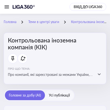
ВХІД ДО LIGA360
Головна
Теми в центрі уваги
Контрольована іноземна компанія (КІК)
Контрольована іноземна
компанія (КІК)
ПРО ЩО ТЕМА:
Про компанії, які зареєстровані за межами України,
але знаходяться під контролем українських
резидентів. КІК повинні звітувати перед податковими
органами України щодо своїх доходів і витрат
Головне за добу (AI)
Усі публікації