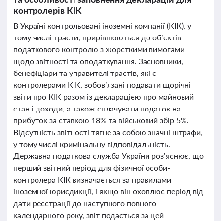
контролерів КІК
В Україні контрольовані іноземні компанії (КІК), у
тому числі трасти, прирівнюються до об’єктів
податкового контролю з жорсткими вимогами
щодо звітності та оподаткування. Засновники,
бенефіціари та управителі трастів, які є
контролерами КІК, зобов’язані подавати щорічні
звіти про КІК разом із декларацією про майновий
стан і доходи, а також сплачувати податок на
прибуток за ставкою 18% та військовий збір 5%.
Відсутність звітності тягне за собою значні штрафи,
у тому числі кримінальну відповідальність.
Державна податкова служба України роз’яснює, що
перший звітний період для фізичної особи-
контролера КІК визначається за правилами
іноземної юрисдикції, і якщо він охоплює період від
дати реєстрації до наступного повного
календарного року, звіт подається за цей