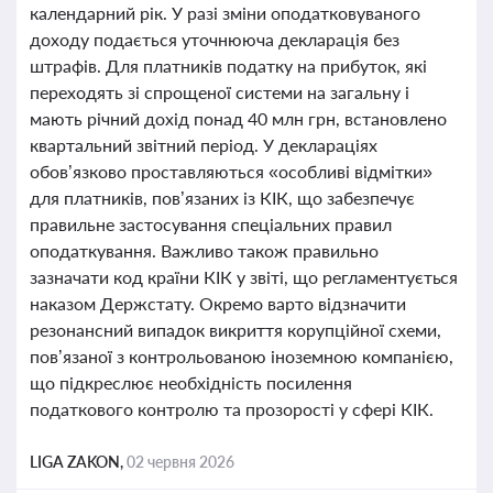
календарний рік. У разі зміни оподатковуваного
доходу подається уточнююча декларація без
штрафів. Для платників податку на прибуток, які
переходять зі спрощеної системи на загальну і
мають річний дохід понад 40 млн грн, встановлено
квартальний звітний період. У деклараціях
обов’язково проставляються «особливі відмітки»
для платників, пов’язаних із КІК, що забезпечує
правильне застосування спеціальних правил
оподаткування. Важливо також правильно
зазначати код країни КІК у звіті, що регламентується
наказом Держстату. Окремо варто відзначити
резонансний випадок викриття корупційної схеми,
пов’язаної з контрольованою іноземною компанією,
що підкреслює необхідність посилення
податкового контролю та прозорості у сфері КІК.
LIGA ZAKON,
02 червня 2026