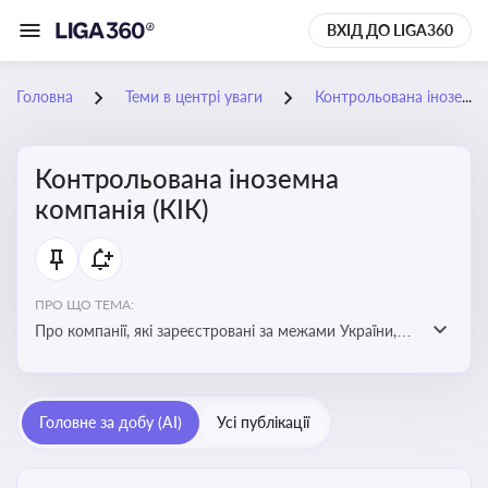
ВХІД ДО LIGA360
Головна
Теми в центрі уваги
Контрольована іноземна компанія (КІК)
Контрольована іноземна
компанія (КІК)
ПРО ЩО ТЕМА:
Про компанії, які зареєстровані за межами України,
але знаходяться під контролем українських
резидентів. КІК повинні звітувати перед податковими
органами України щодо своїх доходів і витрат
Головне за добу (AI)
Усі публікації