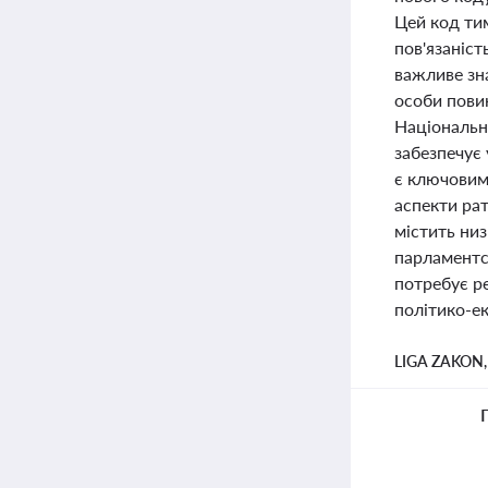
Цей код тим
пов'язаніст
важливе зн
особи пови
Національно
забезпечує 
є ключовим 
аспекти ра
містить ни
парламентс
потребує р
політико-е
LIGA ZAKON