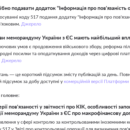
ібно подавати додаток "Інформація про пов'язаність 
осуванні коду 517 подання додатку "Інформація про пов'язані
в'язковим.
Джерело
ви меморандуму України з ЄС мають найбільший впл
ючових умов є продовження військового збору, реформа піл
родні посилки та оподаткування доходів через цифрові пла
.
Джерело
тань — це короткий підсумок змісту публікацій за день. По
 підсумок за добу доступні у
комерційній версії Платформи
 головне:
рії пов'язаності у звітності про КІК, особливості за
ії меморандуму України з ЄС про макрофінансову д
овлення у сфері контролю за контрольованими іноземними к
 517 у Звіті про контрольовані операції для визначення пов