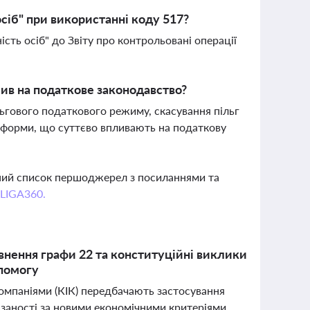
осіб" при використанні коду 517?
сть осіб" до Звіту про контрольовані операції
ив на податкове законодавство?
ьгового податкового режиму, скасування пільг
тформи, що суттєво впливають на податкову
вний список першоджерел з посиланнями та
 LIGA360.
повнення графи 22 та конституційні виклики
опомогу
омпаніями (КІК) передбачають застосування
'язаності за новими економічними критеріями.