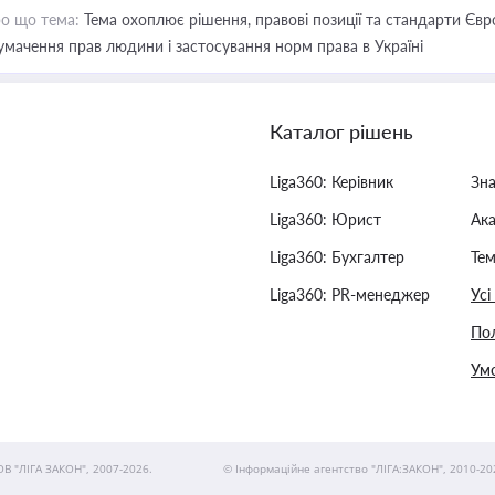
о що тема:
Тема охоплює рішення, правові позиції та стандарти Євр
умачення прав людини і застосування норм права в Україні
Каталог рішень
Liga360: Керівник
Зн
Liga360: Юрист
Ак
Liga360: Бухгалтер
Тем
Liga360: PR-менеджер
Усі
Пол
Умо
ОВ "ЛІГА ЗАКОН", 2007-2026.
© Інформаційне агентство "ЛІГА:ЗАКОН", 2010-20