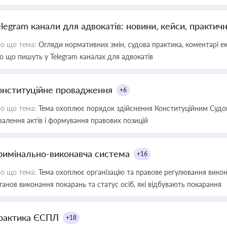
elegram канали для адвокатів: новини, кейси, практич
о що тема:
Огляди нормативних змін, судова практика, коментарі екс
о що пишуть у Telegram каналах для адвокатів
онституційне провадження
+6
о що тема:
Тема охоплює порядок здійснення Конституційним Судом
валення актів і формування правових позицій
римінально-виконавча система
+16
о що тема:
Тема охоплює організацію та правове регулювання викона
танов виконання покарань та статус осіб, які відбувають покарання
рактика ЄСПЛ
+18