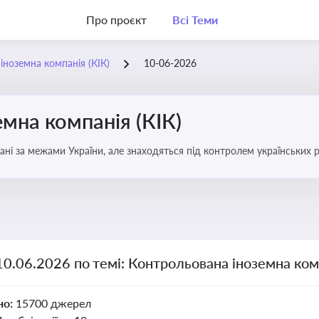
Про проєкт
Всі Теми
іноземна компанія (КІК)
10-06-2026
мна компанія (КІК)
вані за межами України, але знаходяться під контролем українських р
ни щодо своїх доходів і витрат
10.06.2026 по темі: Контрольована іноземна комп
но:
15700 джерел