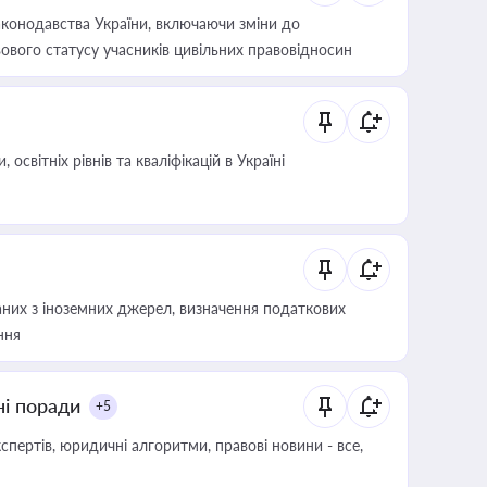
конодавства України, включаючи зміни до
ового статусу учасників цивільних правовідносин
світніх рівнів та кваліфікацій в Україні
аних з іноземних джерел, визначення податкових
ння
ні поради
+5
пертів, юридичні алгоритми, правові новини - все,