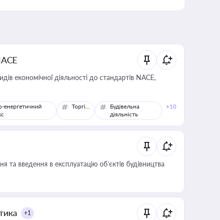
NACE
идів економічної діяльності до стандартів NACE,
о-енергетичний
Торгівля
Будівельна
+10
кс
діяльність
я та введення в експлуатацію об’єктів будівництва
итика
+1