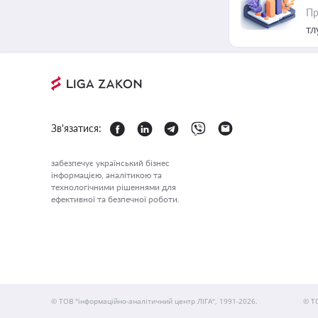
Пр
тл
Зв'язатися:
забезпечує український бізнес
інформацією, аналітикою та
технологічними рішеннями для
ефективної та безпечної роботи.
© ТОВ "інформаційно-аналітичний центр ЛІГА", 1991-2026.
© Т