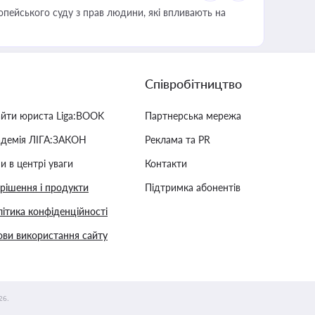
опейського суду з прав людини, які впливають на
Співробітництво
айти юриста Liga:BOOK
Партнерська мережа
адемія ЛІГА:ЗАКОН
Реклама та PR
и в центрі уваги
Контакти
 рішення і продукти
Підтримка абонентів
ітика конфіденційності
ви використання сайту
26.