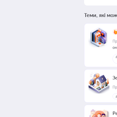
Теми, які мож
Пр
он
З
Пр
Р