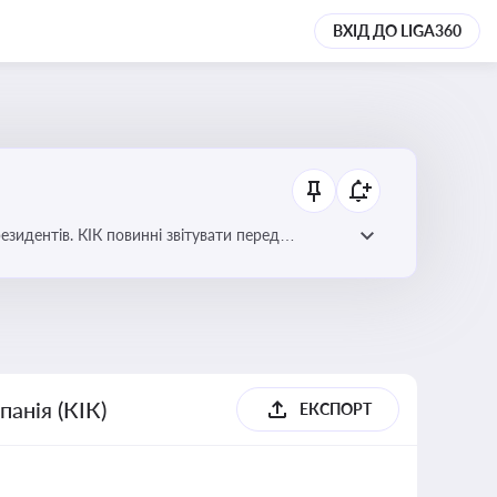
ВХІД ДО LIGA360
езидентів. КІК повинні звітувати перед
анія (КІК)
ЕКСПОРТ