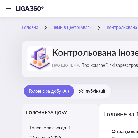
Головна
Теми в центрі уваги
Контрольована 
Контрольована інозе
Про компанії, які зареєстро
ПРО ЩО ТЕМА:
податковими органами Украї
Головне за добу (AI)
Усі публікації
ГОЛОВНЕ ЗА ДОБУ
Головне за 
Головне за сьогодні
Опрацьова
06 серпня 2026