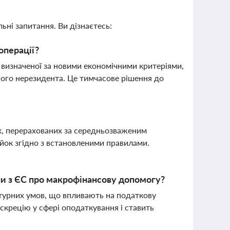
ьні запитання. Ви дізнаєтесь:
операції?
 визначеної за новими економічними критеріями,
ного нерезидента. Це тимчасове рішення до
ях, перерахованих за середньозваженим
ійок згідно з встановленими правилами.
ни з ЄС про макрофінансову допомогу?
ктурних умов, що впливають на податкову
крецію у сфері оподаткування і ставить