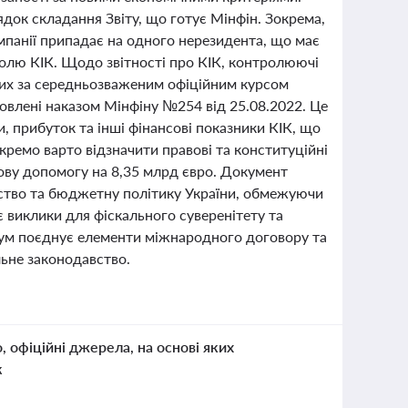
док складання Звіту, що готує Мінфін. Зокрема,
омпанії припадає на одного нерезидента, що має
олю КІК. Щодо звітності про КІК, контролюючі
них за середньозваженим офіційним курсом
новлені наказом Мінфіну №254 від 25.08.2022. Це
и, прибуток та інші фінансові показники КІК, що
кремо варто відзначити правові та конституційні
ову допомогу на 8,35 млрд євро. Документ
вство та бюджетну політику України, обмежуючи
 виклики для фіскального суверенітету та
дум поєднує елементи міжнародного договору та
льне законодавство.
о, офіційні джерела, на основі яких
к