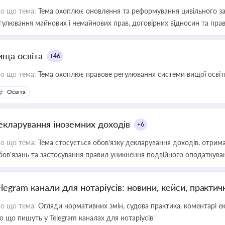
о що тема:
Тема охоплює оновлення та реформування цивільного за
гулювання майнових і немайнових прав, договірних відносин та прав
ища освіта
+46
о що тема:
Тема охоплює правове регулювання системи вищої освіти, о
Освіта
екларування іноземних доходів
+6
о що тема:
Тема стосується обов’язку декларування доходів, отрим
бов’язань та застосування правил уникнення подвійного оподаткува
elegram канали для нотаріусів: новини, кейси, практич
о що тема:
Огляди нормативних змін, судова практика, коментарі екс
о що пишуть у Telegram каналах для нотаріусів