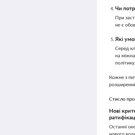
Чи потр
При заст
не є обо
Які умо
Серед кл
на міжна
політику
Кожне з пи
розширений
Стисло про
Нові крите
ратифікац
Останні он
нового коду