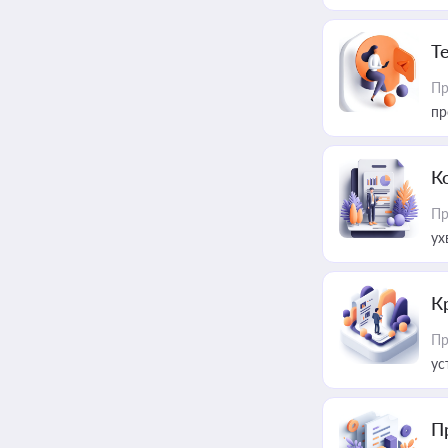
T
Пр
пр
К
Пр
ух
К
Пр
ус
П