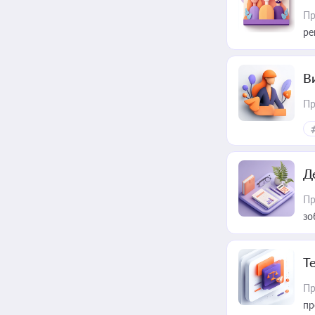
Пр
ре
В
Пр
Д
Пр
зо
T
Пр
пр