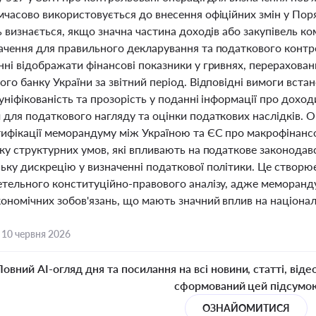
часово використовується до внесення офіційних змін у Поря
ь визнається, якщо значна частина доходів або закупівель к
ачення для правильного декларування та податкового контр
нні відображати фінансові показники у гривнях, перерахова
го банку України за звітний період. Відповідні вимоги вста
уніфікованість та прозорість у поданні інформації про доход
для податкового нагляду та оцінки податкових наслідків. О
тифікації меморандуму між Україною та ЄС про макрофінанс
зку структурних умов, які впливають на податкове законода
ьку дискрецію у визначенні податкової політики. Це створює
етельного конституційно-правового аналізу, адже меморан
кономічних зобов'язань, що мають значний вплив на націона
,
10 червня 2026
Повний AI-огляд дня та посилання на всі новини, статті, віде
сформований цей підсумо
ОЗНАЙОМИТИСЯ