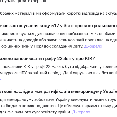
4 публікації за 10 червня
ібраних матеріалів ми сформували короткі відповіді на актуал
чає застосування коду 517 у Звіті про контрольовані 
використовується для позначення пов'язаності між особами,
чна частина доходів або закупівель компанії припадає на од
 офіційних змін у Порядок складання Звіту.
Джерело
ильно заповнювати графу 22 Звіту про КІК?
і показники КІК у графі 22 мають бути відображені у гривн
м курсом НБУ за звітний період. Дані округлюються без коп
о
аткові наслідки має ратифікація меморандуму Украї
ція меморандуму зобов'язує Україну виконувати низку стру
 та бюджетне законодавство. Це обмежує парламентську дис
для фіскального суверенітету країни.
Джерело