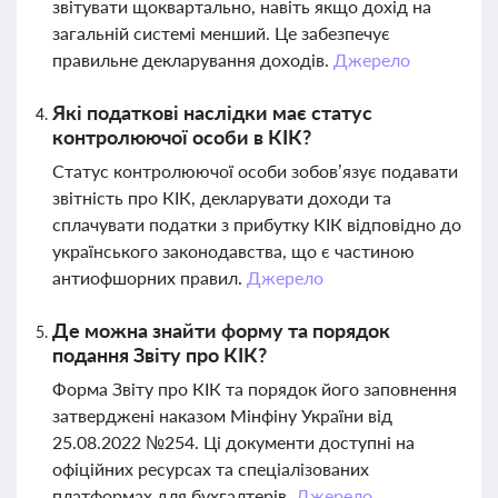
звітувати щоквартально, навіть якщо дохід на
загальній системі менший. Це забезпечує
правильне декларування доходів.
Джерело
Які податкові наслідки має статус
контролюючої особи в КІК?
Статус контролюючої особи зобов’язує подавати
звітність про КІК, декларувати доходи та
сплачувати податки з прибутку КІК відповідно до
українського законодавства, що є частиною
антиофшорних правил.
Джерело
Де можна знайти форму та порядок
подання Звіту про КІК?
Форма Звіту про КІК та порядок його заповнення
затверджені наказом Мінфіну України від
25.08.2022 №254. Ці документи доступні на
офіційних ресурсах та спеціалізованих
платформах для бухгалтерів.
Джерело