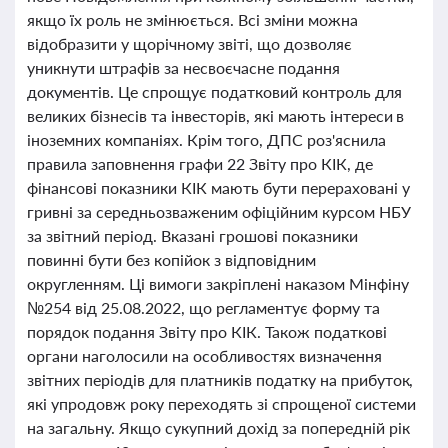
якщо їх роль не змінюється. Всі зміни можна
відобразити у щорічному звіті, що дозволяє
уникнути штрафів за несвоєчасне подання
документів. Це спрощує податковий контроль для
великих бізнесів та інвесторів, які мають інтереси в
іноземних компаніях. Крім того, ДПС роз'яснила
правила заповнення графи 22 Звіту про КІК, де
фінансові показники КІК мають бути перераховані у
гривні за середньозваженим офіційним курсом НБУ
за звітний період. Вказані грошові показники
повинні бути без копійок з відповідним
округленням. Ці вимоги закріплені наказом Мінфіну
№254 від 25.08.2022, що регламентує форму та
порядок подання Звіту про КІК. Також податкові
органи наголосили на особливостях визначення
звітних періодів для платників податку на прибуток,
які упродовж року переходять зі спрощеної системи
на загальну. Якщо сукупний дохід за попередній рік