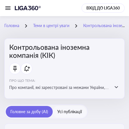
ВХІД ДО LIGA360
Головна
Теми в центрі уваги
Контрольована іноземна компанія (КІК)
Контрольована іноземна
компанія (КІК)
ПРО ЩО ТЕМА:
Про компанії, які зареєстровані за межами України,
але знаходяться під контролем українських
резидентів. КІК повинні звітувати перед податковими
органами України щодо своїх доходів і витрат
Головне за добу (AI)
Усі публікації