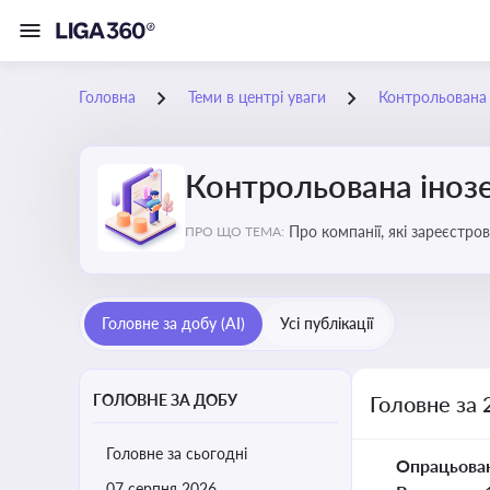
Головна
Теми в центрі уваги
Контрольована 
Контрольована інозе
Про компанії, які зареєстро
ПРО ЩО ТЕМА:
податковими органами Украї
Головне за добу (AI)
Усі публікації
ГОЛОВНЕ ЗА ДОБУ
Головне за 
Головне за сьогодні
Опрацьова
07 серпня 2026