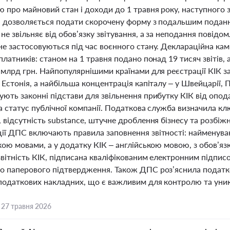
 про майновий стан і доходи до 1 травня року, наступного з
, дозволяється подати скорочену форму з подальшим подання
не звільняє від обов’язку звітування, а за неподання повідо
не застосовуються під час воєнного стану. Деклараційна ка
платників: станом на 1 травня подано понад 19 тисяч звітів,
7 млрд грн. Найпопулярнішими країнами для реєстрації КІК
 Естонія, а найбільша концентрація капіталу – у Швейцарії
ють законні підстави для звільнення прибутку КІК від опода
а статус публічної компанії. Податкова служба визначила кл
 відсутність substance, штучне дроблення бізнесу та розбі
ії ДПС включають правила заповнення звітності: найменуван
кою мовами, а у додатку КІК – англійською мовою, з обов’я
звітність КІК, підписана кваліфікованим електронним підпи
о паперового підтвердження. Також ДПС роз’яснила податко
податкових накладних, що є важливим для контролю та уникн
,
27 травня 2026