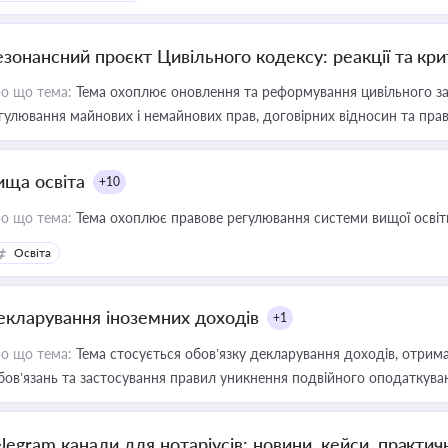
езонансний проєкт Цивільного кодексу: реакції та кр
о що тема:
Тема охоплює оновлення та реформування цивільного за
гулювання майнових і немайнових прав, договірних відносин та прав
ища освіта
+10
о що тема:
Тема охоплює правове регулювання системи вищої освіти, о
Освіта
екларування іноземних доходів
+1
о що тема:
Тема стосується обов’язку декларування доходів, отрим
бов’язань та застосування правил уникнення подвійного оподаткува
elegram канали для нотаріусів: новини, кейси, практич