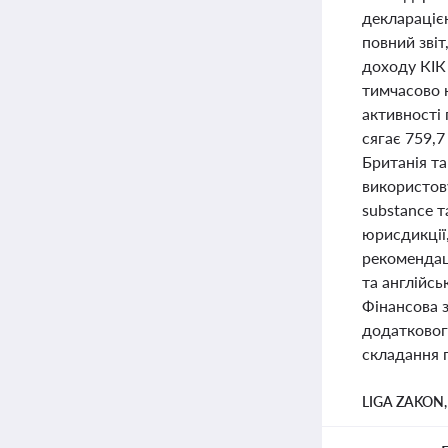
декларацією
повний звіт
доходу КІК 
тимчасово 
активності 
сягає 759,
Британія та
використову
substance т
юрисдикції,
рекомендац
та англійсь
Фінансова 
додатковог
складання 
LIGA ZAKON