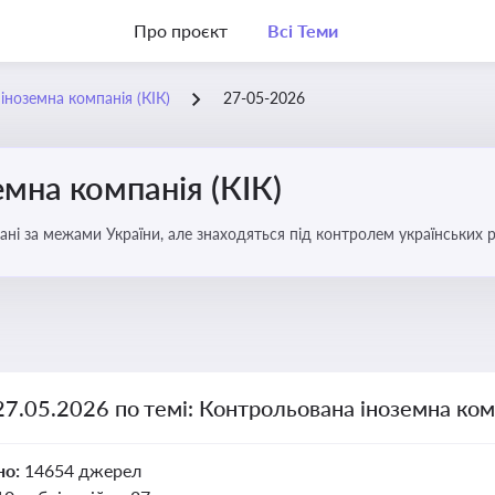
Про проєкт
Всі Теми
іноземна компанія (КІК)
27-05-2026
мна компанія (КІК)
вані за межами України, але знаходяться під контролем українських р
ни щодо своїх доходів і витрат
27.05.2026 по темі: Контрольована іноземна комп
но:
14654 джерел