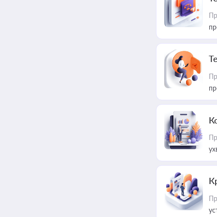
Пр
пр
T
Пр
пр
К
Пр
ух
К
Пр
ус