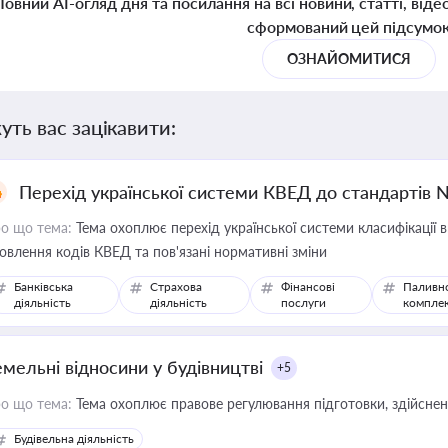
Повний AI-огляд дня та посилання на всі новини, статті, віде
сформований цей підсумо
ОЗНАЙОМИТИСЯ
уть вас зацікавити:
Перехід української системи КВЕД до стандартів 
о що тема:
Тема охоплює перехід української системи класифікації в
овлення кодів КВЕД та пов'язані нормативні зміни
Банківська
Страхова
Фінансові
Паливн
діяльність
діяльність
послуги
компле
емельні відносини у будівництві
+5
о що тема:
Тема охоплює правове регулювання підготовки, здійсненн
Будівельна діяльність