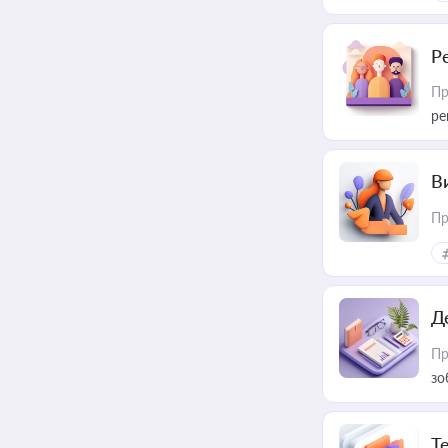
Р
Пр
ре
В
Пр
Д
Пр
зо
T