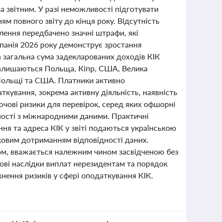
а звітним. У разі неможливості підготувати
м повного звіту до кінця року. Відсутність
млення передбачено значні штрафи, які
мпанія 2026 року демонструє зростання
 а загальна сума задекларованих доходів КІК
 залишаються Польща, Кіпр, США, Велика
, Польщі та США. Платники активно
ткування, зокрема активну діяльність, наявність
ючові ризики для перевірок, серед яких офшорні
жності з міжнародними даними. Практичні
ня та адреса КІК у звіті подаються українською
зковим дотриманням відповідності даних.
сом, вважається належним чином засвідченою без
ві наслідки виплат нерезидентам та порядок
ення ризиків у сфері оподаткування КІК.