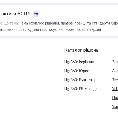
рактика ЄСПЛ
+6
о що тема:
Тема охоплює рішення, правові позиції та стандарти Євр
умачення прав людини і застосування норм права в Україні
Каталог рішень
Liga360: Керівник
Зн
Liga360: Юрист
Ак
Liga360: Бухгалтер
Тем
Liga360: PR-менеджер
Усі
Пол
Умо