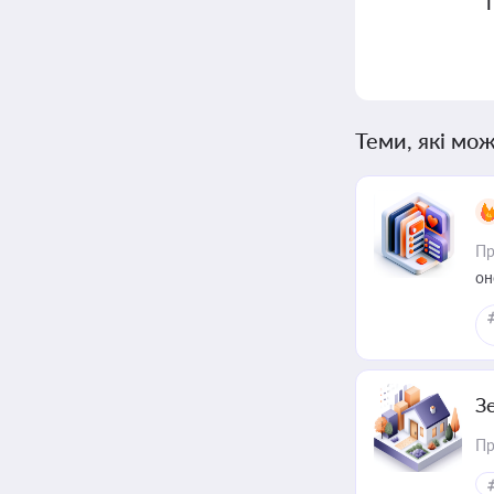
Теми, які мож
Пр
он
З
Пр