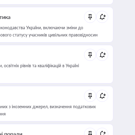
итика
конодавства України, включаючи зміни до
ового статусу учасників цивільних правовідносин
світніх рівнів та кваліфікацій в Україні
аних з іноземних джерел, визначення податкових
ння
ні поради