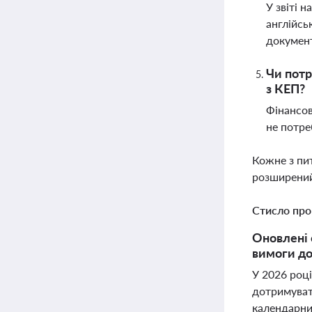
У звіті 
англійсь
докумен
Чи потр
з КЕП?
Фінансов
не потре
Кожне з пи
розширений
Стисло про
Оновлені 
вимоги до
У 2026 році
дотримувати
календарни