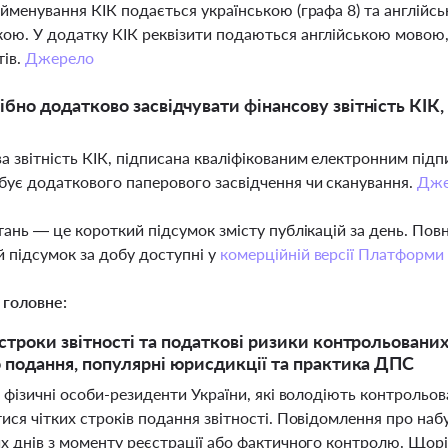
найменування КІК подається українською (графа 8) та англійсь
кою. У додатку КІК реквізити подаються англійською мовою,
тів.
Джерело
ібно додатково засвідчувати фінансову звітність КІК
а звітність КІК, підписана кваліфікованим електронним під
бує додаткового паперового засвідчення чи сканування.
Дже
тань — це короткий підсумок змісту публікацій за день. По
 підсумок за добу доступні у
комерційній версії Платформи
 головне:
строки звітності та податкові ризики контрольованих 
 подання, популярні юрисдикції та практика ДПС
 фізичні особи-резиденти України, які володіють контрольо
ся чітких строків подання звітності. Повідомлення про наб
х днів з моменту реєстрації або фактичного контролю. Щорі