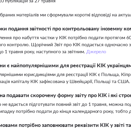
10 публікацій за 27 травня
ібраних матеріалів ми сформували короткі відповіді на актуал
оки подання звітності про контрольовану іноземну ко
ення про набуття частки у КІК потрібно подати протягом 60
го контролю. Щорічний Звіт про КІК подається одночасно з
о 1 травня року, наступного за звітним.
Джерело
їни є найпопулярнішими для реєстрації КІК українця
ярнішими юрисдикціями для реєстрації КІК є Польща, Кіпр,
ація капіталу КІК зафіксована у Швейцарії, Польщі та США
а подавати скорочену форму звіту про КІК і які стро
о не вдається підготувати повний звіт до 1 травня, можна по
ипадку потрібно подати до кінця календарного року, тобто 
овами потрібно заповнювати реквізити КІК у звіті т