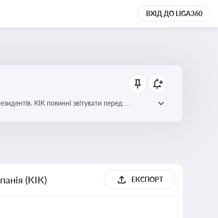
ВХІД ДО LIGA360
езидентів. КІК повинні звітувати перед
анія (КІК)
ЕКСПОРТ