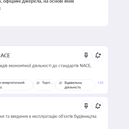
о, офіційні джерела, на основі яких
к
NACE
идів економічної діяльності до стандартів NACE,
о-енергетичний
Торгівля
Будівельна
+10
кс
діяльність
я та введення в експлуатацію об’єктів будівництва