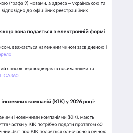
кою (графа 9) мовами, а адреса – українською та
 відповідно до офіційних реєстраційних
, якщо вона подається в електронній формі
писом, вважається належним чином засвідченою і
рело
вний список першоджерел з посиланнями та
 LIGA360.
іноземних компаній (КІК) у 2026 році:
ваними іноземними компаніями (КІК), мають
уття частки у КІК потрібно подати протягом 60
чний Звіт про КІК подається одночасно з річною