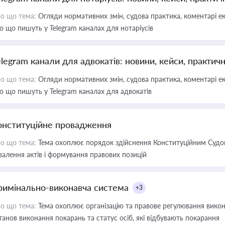
о що тема:
Огляди нормативних змін, судова практика, коментарі екс
о що пишуть у Telegram каналах для нотаріусів
elegram канали для адвокатів: новини, кейси, практич
о що тема:
Огляди нормативних змін, судова практика, коментарі екс
о що пишуть у Telegram каналах для адвокатів
онституційне провадження
о що тема:
Тема охоплює порядок здійснення Конституційним Судом
валення актів і формування правових позицій
римінально-виконавча система
+3
о що тема:
Тема охоплює організацію та правове регулювання викона
танов виконання покарань та статус осіб, які відбувають покарання