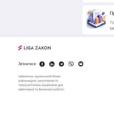
П
Пр
тл
Зв'язатися:
забезпечує український бізнес
інформацією, аналітикою та
технологічними рішеннями для
ефективної та безпечної роботи.