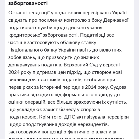
заборгованості
Останні тенденції у податкових перевірках в Україні
свідчать про посилення контролю з боку Державної
податкової служби щодо дисконтування
кредиторської заборгованості. Податківці все
частіше застосовують облікову ставку
Національного банку України навіть до валютних
зобов’язань, що призводить до значних
донарахувань податків. Верховний Суд у вересні
2024 року підтримав цей підхід, що створює нові
виклики для платників податків, особливо при
перевірках за історичні періоди з 2014 року. Судова
практика відходить від формального підходу до
оцінки операцій, все більше враховуючи їх сутність,
що ускладнює захист бізнесу у спорах з
податковою. Крім того, ДПС активізувала перевірки
щодо оподаткування доходів нерезидентів,
застосовуючи концепцію фактичного власника
доходу для оскарження знижених ставок податку.