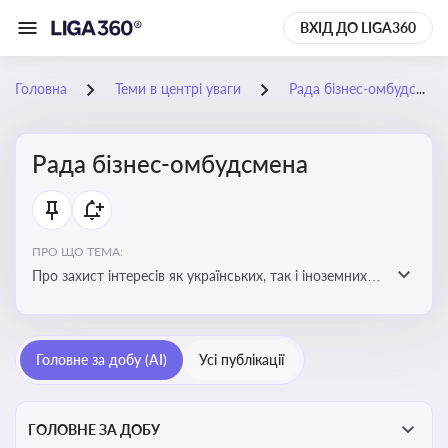
ВХІД ДО LIGA360
Головна
Теми в центрі уваги
Рада бізнес-омбудсмена
Рада бізнес-омбудсмена
ПРО ЩО ТЕМА:
Про захист інтересів як українських, так і іноземних
підприємств, що ведуть бізнес в Україні, перед
органами публічної влади. Рекомендації та практики
Головне за добу (AI)
Усі публікації
ГОЛОВНЕ ЗА ДОБУ