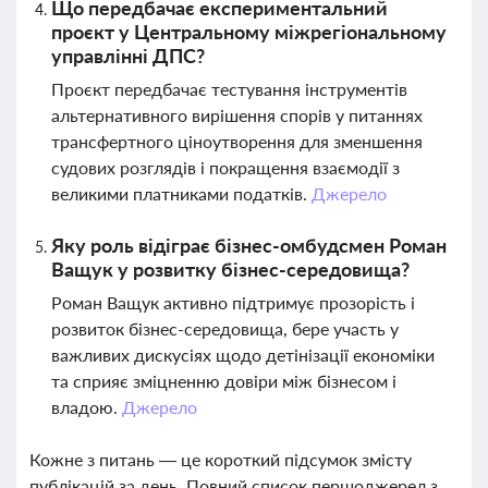
Що передбачає експериментальний
проєкт у Центральному міжрегіональному
управлінні ДПС?
Проєкт передбачає тестування інструментів
альтернативного вирішення спорів у питаннях
трансфертного ціноутворення для зменшення
судових розглядів і покращення взаємодії з
великими платниками податків.
Джерело
Яку роль відіграє бізнес-омбудсмен Роман
Ващук у розвитку бізнес-середовища?
Роман Ващук активно підтримує прозорість і
розвиток бізнес-середовища, бере участь у
важливих дискусіях щодо детінізації економіки
та сприяє зміцненню довіри між бізнесом і
владою.
Джерело
Кожне з питань — це короткий підсумок змісту
публікацій за день. Повний список першоджерел з