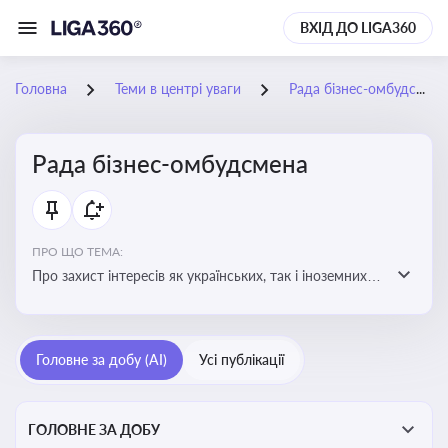
ВХІД ДО LIGA360
Головна
Теми в центрі уваги
Рада бізнес-омбудсмена
Рада бізнес-омбудсмена
ПРО ЩО ТЕМА:
Про захист інтересів як українських, так і іноземних
підприємств, що ведуть бізнес в Україні, перед
органами публічної влади. Рекомендації та практики
Головне за добу (AI)
Усі публікації
ГОЛОВНЕ ЗА ДОБУ