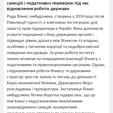
санкцій і податкових перевірок під час
відновлення роботи держави
Рада бізнес-омбудсмена, створена у 2014 році після
Революції гідності, є ключовою інституцією для
захисту прав підприємців в Україні. Вона допомагає
усувати порушення з боку державних органів і
підвищує рівень діалогу між бізнесом та владою,
особливо у питаннях корупції та недобросовісної
поведінки посадовців. За роки роботи інститут
значно вплинув на покращення взаємодії бізнесу з
податковими та правоохоронними органами. Однак,
з відновленням роботи бізнесу та державних
структур зростає кількість питань до діяльності
Бюро економічної безпеки, Державного бюро
розслідувань і прокуратури. Заступниця бізнес-
омбудсмена Тетяна Коротка підкреслює, що це
пов’язано з недосконалими механізмами
запровадження санкцій, незакритими
кримінальними справами та новими викликами,