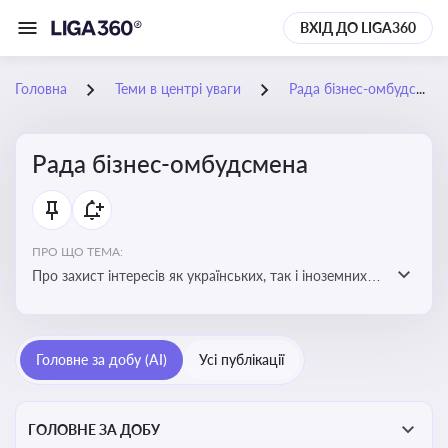
ВХІД ДО LIGA360
Головна
Теми в центрі уваги
Рада бізнес-омбудсмена
Рада бізнес-омбудсмена
ПРО ЩО ТЕМА:
Про захист інтересів як українських, так і іноземних
підприємств, що ведуть бізнес в Україні, перед
органами публічної влади. Рекомендації та практики
Головне за добу (AI)
Усі публікації
ГОЛОВНЕ ЗА ДОБУ