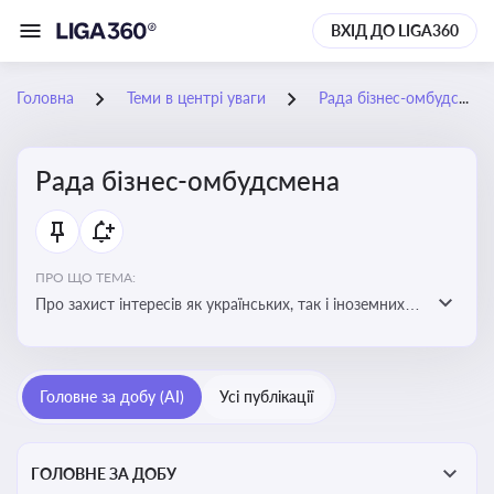
ВХІД ДО LIGA360
Головна
Теми в центрі уваги
Рада бізнес-омбудсмена
Рада бізнес-омбудсмена
ПРО ЩО ТЕМА:
Про захист інтересів як українських, так і іноземних
підприємств, що ведуть бізнес в Україні, перед
органами публічної влади. Рекомендації та практики
Головне за добу (AI)
Усі публікації
ГОЛОВНЕ ЗА ДОБУ