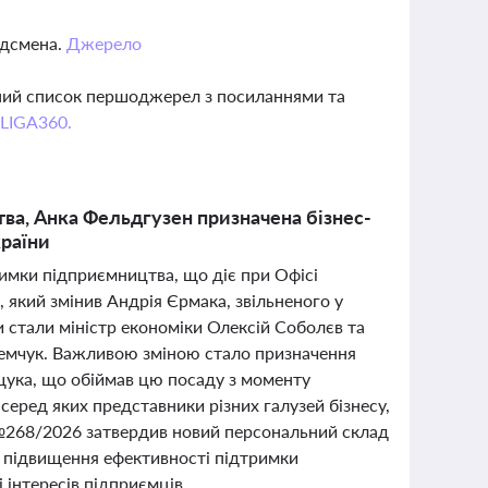
удсмена.
Джерело
вний список першоджерел з посиланнями та
 LIGA360.
ва, Анка Фельдгузен призначена бізнес-
раїни
тримки підприємництва, що діє при Офісі
який змінив Андрія Єрмака, звільненого у
и стали міністр економіки Олексій Соболєв та
ремчук. Важливою зміною стало призначення
щука, що обіймав цю посаду з моменту
серед яких представники різних галузей бізнесу,
 №268/2026 затвердив новий персональний склад
ті підвищення ефективності підтримки
 інтересів підприємців.