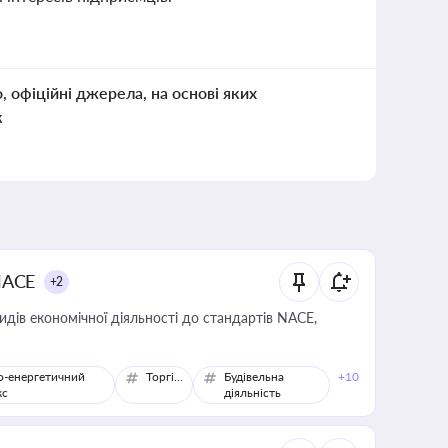
о, офіційні джерела, на основі яких
к
NACE
+2
идів економічної діяльності до стандартів NACE,
о-енергетичний
Торгівля
Будівельна
+10
кс
діяльність