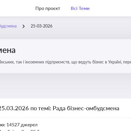
Про проєкт
Всі Теми
будсмена
25-03-2026
мена
аїнських, так і іноземних підприємств, що ведуть бізнес в Україні, пе
25.03.2026 по темі: Рада бізнес-омбудсмена
но:
14527 джерел