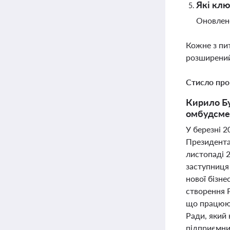
Які клю
Оновлено
Кожне з пи
розширений
Стисло про
Кирило Бу
омбудсмен
У березні 2
Президента
листопаді 2
заступниця
нової бізн
створення Р
що працюют
Ради, який 
підприємниц