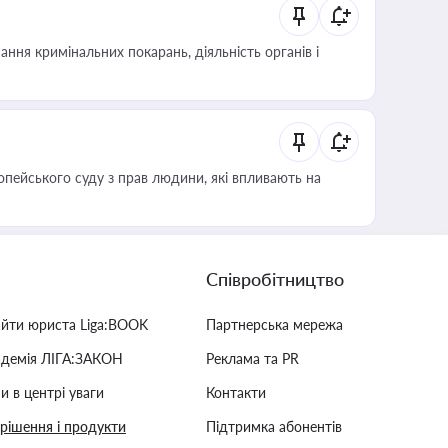
ння кримінальних покарань, діяльність органів і
опейського суду з прав людини, які впливають на
Співробітництво
айти юриста Liga:BOOK
Партнерська мережа
адемія ЛІГА:ЗАКОН
Реклама та PR
и в центрі уваги
Контакти
 рішення і продукти
Підтримка абонентів