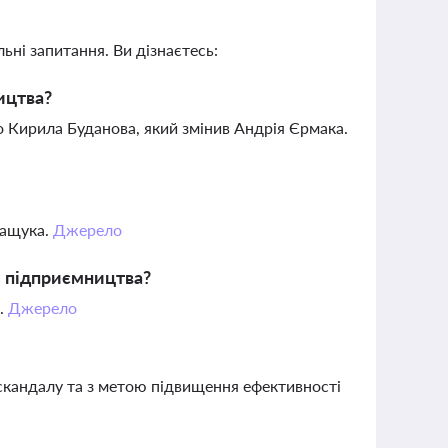
ьні запитання. Ви дізнаєтесь:
ицтва?
 Кирила Буданова, який змінив Андрія Єрмака.
Ващука.
Джерело
и підприємництва?
х.
Джерело
 скандалу та з метою підвищення ефективності