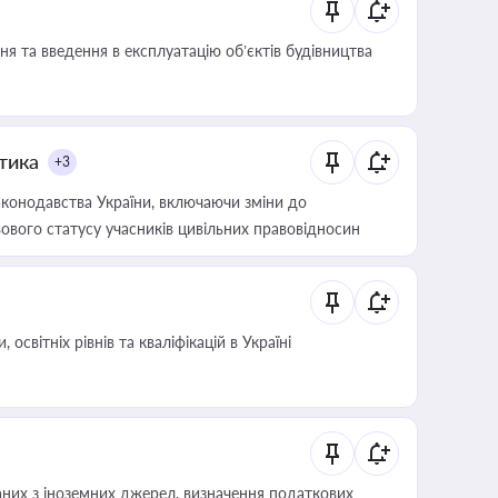
я та введення в експлуатацію об’єктів будівництва
итика
+3
конодавства України, включаючи зміни до
ового статусу учасників цивільних правовідносин
світніх рівнів та кваліфікацій в Україні
аних з іноземних джерел, визначення податкових