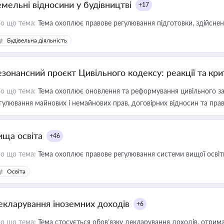
емельні відносини у будівництві
+17
о що тема:
Тема охоплює правове регулювання підготовки, здійсненн
Будівельна діяльність
езонансний проєкт Цивільного кодексу: реакції та кр
о що тема:
Тема охоплює оновлення та реформування цивільного за
гулювання майнових і немайнових прав, договірних відносин та прав
ища освіта
+46
о що тема:
Тема охоплює правове регулювання системи вищої освіти, о
Освіта
екларування іноземних доходів
+6
о що тема:
Тема стосується обов’язку декларування доходів, отрим