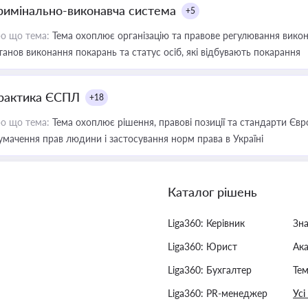
римінально-виконавча система
+5
о що тема:
Тема охоплює організацію та правове регулювання викона
танов виконання покарань та статус осіб, які відбувають покарання
рактика ЄСПЛ
+18
о що тема:
Тема охоплює рішення, правові позиції та стандарти Євр
умачення прав людини і застосування норм права в Україні
Каталог рішень
Liga360: Керівник
Зн
Liga360: Юрист
Ак
Liga360: Бухгалтер
Тем
Liga360: PR-менеджер
Усі