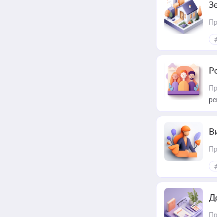
З
Пр
Р
Пр
ре
В
Пр
Д
Пр