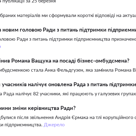
4 публікації за 25 березня
ібраних матеріалів ми сформували короткі відповіді на актуал
в новим головою Ради з питань підтримки підприємн
ловою Ради з питань підтримки підприємництва призначено
о
інив Романа Ващука на посаді бізнес-омбудсмена?
мбудсменкою стала Анка Фельдгузен, яка замінила Романа 
 учасників налічує оновлена Рада з питань підтримк
 Рада налічує 82 учасники, які працюють у галузевих група
чини зміни керівництва Ради?
дбулися після звільнення Андрія Єрмака на тлі корупційного
ки підприємництва.
Джерело