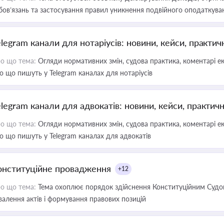
бов’язань та застосування правил уникнення подвійного оподаткува
elegram канали для нотаріусів: новини, кейси, практич
о що тема:
Огляди нормативних змін, судова практика, коментарі екс
о що пишуть у Telegram каналах для нотаріусів
elegram канали для адвокатів: новини, кейси, практич
о що тема:
Огляди нормативних змін, судова практика, коментарі екс
о що пишуть у Telegram каналах для адвокатів
онституційне провадження
+12
о що тема:
Тема охоплює порядок здійснення Конституційним Судом
валення актів і формування правових позицій