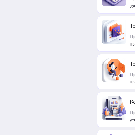
зо
T
Пр
пр
T
Пр
пр
К
Пр
ух