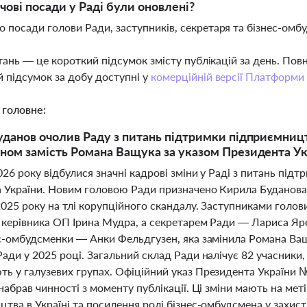
чові посади у Раді були оновлені?
 посади голови Ради, заступників, секретаря та бізнес-омб
тань — це короткий підсумок змісту публікацій за день. По
 підсумок за добу доступні у
комерційній версії Платформи
 головне:
данов очолив Раду з питань підтримки підприємницт
ом замість Романа Ващука за указом Президента Ук
026 року відбулися значні кадрові зміни у Раді з питань під
 України. Новим головою Ради призначено Кирила Буданова, 
025 року на тлі корупційного скандалу. Заступниками голов
 керівника ОП Ірина Мудра, а секретарем Ради — Лариса Я
ес-омбудсменки — Анки Фельдгузен, яка замінила Романа Ва
ади у 2025 році. Загальний склад Ради налічує 82 учасники, 
ь у галузевих групах. Офіційний указ Президента України
набрав чинності з моменту публікації. Ці зміни мають на ме
тва в Україні та посилення ролі бізнес-омбудсмена у захисті