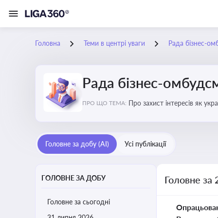
Головна
Теми в центрі уваги
Рада бізнес-ом
Рада бізнес-омбудс
Про захист інтересів як укр
ПРО ЩО ТЕМА:
практики
Головне за добу (AI)
Усі публікації
ГОЛОВНЕ ЗА ДОБУ
Головне за 
Головне за сьогодні
Опрацьова
31 липня 2026