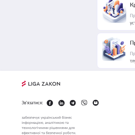
К
Пр
ус
П
Пр
тл
Зв'язатися:
забезпечує український бізнес
інформацією, аналітикою та
технологічними рішеннями для
ефективної та безпечної роботи.