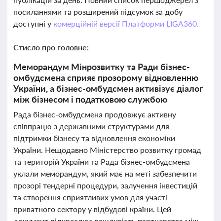
посиланнями та розширений підсумок за добу
доступні у
комерційній версії Платформи LIGA360.
Стисло про головне:
Меморандум Мінрозвитку та Ради бізнес-
омбудсмена сприяє прозорому відновленню
України, а бізнес-омбудсмен активізує діалог
між бізнесом і податковою службою
Рада бізнес-омбудсмена продовжує активну
співпрацю з державними структурами для
підтримки бізнесу та відновлення економіки
України. Нещодавно Міністерство розвитку громад
та територій України та Рада бізнес-омбудсмена
уклали меморандум, який має на меті забезпечити
прозорі тендерні процедури, залучення інвестицій
та створення сприятливих умов для участі
приватного сектору у відбудові країни. Цей
документ підкреслює важливість партнерства між