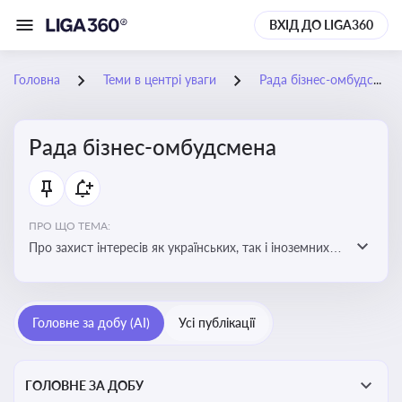
ВХІД ДО LIGA360
Головна
Теми в центрі уваги
Рада бізнес-омбудсмена
Рада бізнес-омбудсмена
ПРО ЩО ТЕМА:
Про захист інтересів як українських, так і іноземних
підприємств, що ведуть бізнес в Україні, перед
органами публічної влади. Рекомендації та практики
Головне за добу (AI)
Усі публікації
ГОЛОВНЕ ЗА ДОБУ