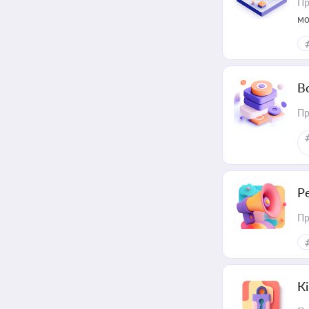
Пр
мо
В
Пр
Р
Пр
К