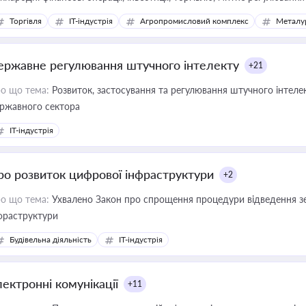
Торгівля
IT-індустрія
Агропромисловий комплекс
Металу
ержавне регулювання штучного інтелекту
+21
о що тема:
Розвиток, застосування та регулювання штучного інтелек
ржавного сектора
IT-індустрія
ро розвиток цифрової інфраструктури
+2
о що тема:
Ухвалено Закон про спрощення процедури відведення зе
фраструктури
Будівельна діяльність
IT-індустрія
лектронні комунікації
+11