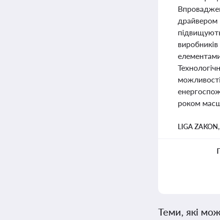
Впровадженн
драйвером п
підвищують
виробників 
елементами
Технологічн
можливості 
енергоспожи
роком масшт
LIGA ZAKON
Теми, які мож