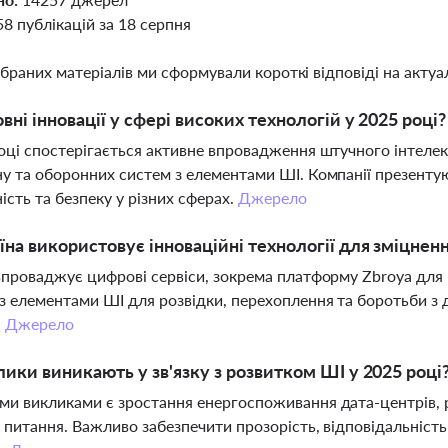
58 публікацій за 18 серпня
ібраних матеріалів ми сформували короткі відповіді на актуал
овні інновації у сфері високих технологій у 2025 році?
оці спостерігається активне впровадження штучного інтелек
у та оборонних систем з елементами ШІ. Компанії презенту
ість та безпеку у різних сферах.
Джерело
їна використовує інноваційні технології для зміцнен
впроваджує цифрові сервіси, зокрема платформу Zbroya для 
з елементами ШІ для розвідки, перехоплення та боротьби з
.
Джерело
лики виникають у зв'язку з розвитком ШІ у 2025 році
и викликами є зростання енергоспоживання дата-центрів, 
і питання. Важливо забезпечити прозорість, відповідальність