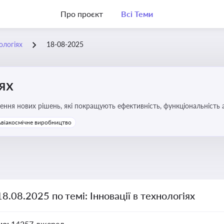
Про проєкт
Всі Теми
нологіях
18-08-2025
іях
ння нових рішень, які покращують ефективність, функціональність 
 та його використання
Авіакосмічне виробництво
18.08.2025 по темі: Інновації в технологіях
но:
14257 джерел