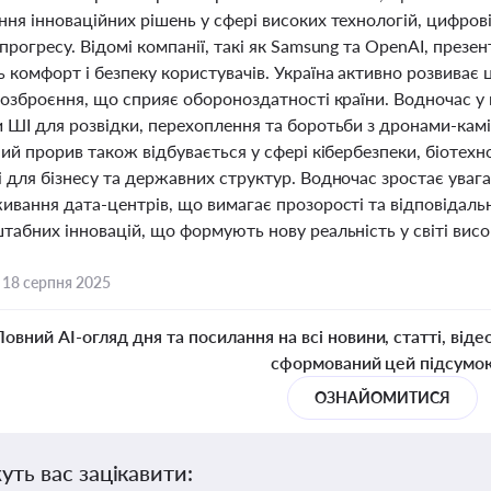
я інноваційних рішень у сфері високих технологій, цифрові
рогресу. Відомі компанії, такі як Samsung та OpenAI, презе
 комфорт і безпеку користувачів. Україна активно розвиває 
озброєння, що сприяє обороноздатності країни. Водночас у 
 ШІ для розвідки, перехоплення та боротьби з дронами-камі
ий прорив також відбувається у сфері кібербезпеки, біотехн
для бізнесу та державних структур. Водночас зростає увага
вання дата-центрів, що вимагає прозорості та відповідально
абних інновацій, що формують нову реальність у світі висо
,
18 серпня 2025
Повний AI-огляд дня та посилання на всі новини, статті, віде
сформований цей підсумо
ОЗНАЙОМИТИСЯ
уть вас зацікавити: