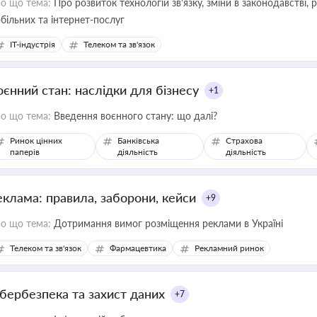
о що тема:
Про розвиток технологій зв'язку, зміни в законодавстві, 
більних та інтернет-послуг
IT-індустрія
Телеком та зв'язок
оєнний стан: наслідки для бізнесу
+1
о що тема:
Введення воєнного стану: що далі?
Ринок цінних
Банківська
Страхова
паперів
діяльність
діяльність
еклама: правила, заборони, кейси
+9
о що тема:
Дотримання вимог розміщення реклами в Україні
Телеком та зв'язок
Фармацевтика
Рекламний ринок
ібербезпека та захист даних
+7