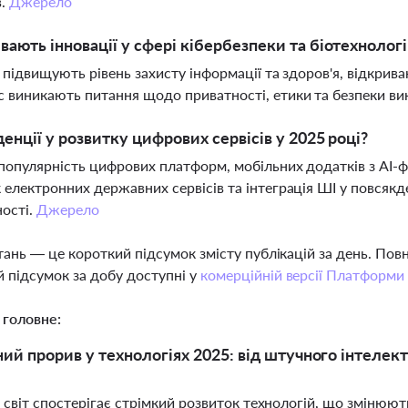
в.
Джерело
вають інновації у сфері кібербезпеки та біотехнологі
ї підвищують рівень захисту інформації та здоров'я, відкри
 виникають питання щодо приватності, етики та безпеки ви
денції у розвитку цифрових сервісів у 2025 році?
популярність цифрових платформ, мобільних додатків з AI-ф
 електронних державних сервісів та інтеграція ШІ у повсяк
ості.
Джерело
тань — це короткий підсумок змісту публікацій за день. По
 підсумок за добу доступні у
комерційній версії Платформи
 головне:
ний прорив у технологіях 2025: від штучного інтеле
 світ спостерігає стрімкий розвиток технологій, що змінюют