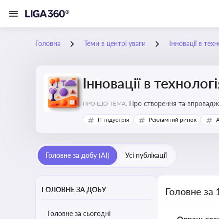
Головна
Теми в центрі уваги
Інновації в тех
Інновації в технолог
Про створення та впровадже
ПРО ЩО ТЕМА:
процесів. Штучний інтелект
IT-індустрія
Рекламний ринок
Головне за добу (AI)
Усі публікації
ГОЛОВНЕ ЗА ДОБУ
Головне за 
Головне за сьогодні
Опрацьова