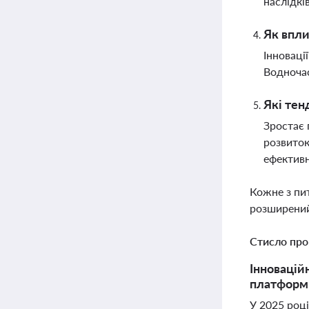
наслідкі
Як впли
Інноваці
Водночас
Які тен
Зростає 
розвиток
ефективн
Кожне з пи
розширений
Стисло про
Інновацій
платформ
У 2025 році