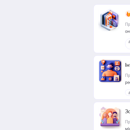
Пр
он
І
Пр
ре
за
З
Пр
мі