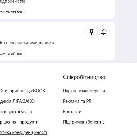
підприємстві
ом та зв'язок
 дії з персональними даними
ом та зв'язок
Співробітництво
айти юриста Liga:BOOK
Партнерська мережа
адемія ЛІГА:ЗАКОН
Реклама та PR
и в центрі уваги
Контакти
 рішення і продукти
Підтримка абонентів
ітика конфіденційності