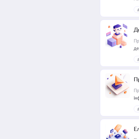
Д
Пр
де
П
Пр
ін
Е