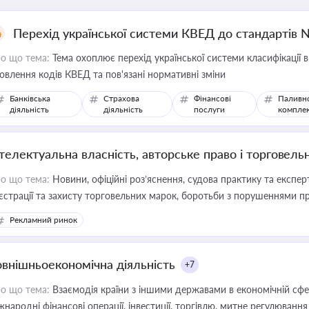
Перехід української системи КВЕД до стандартів 
о що тема:
Тема охоплює перехід української системи класифікації в
овлення кодів КВЕД та пов'язані нормативні зміни
Банківська
Страхова
Фінансові
Паливн
діяльність
діяльність
послуги
компле
нтелектуальна власність, авторське право і торговель
о що тема:
Новини, офіційні роз’яснення, судова практику та експер
єстрації та захисту торговельних марок, боротьби з порушеннями пра
конодавстві у цій сфері
Рекламний ринок
овнішньоекономічна діяльність
+7
о що тема:
Взаємодія країни з іншими державами в економічній сфері
жнародні фінансові операції, інвестиції, торгівлю, митне регулювання