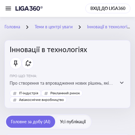
ВХІД ДО LIGA360
Головна
Теми в центрі уваги
Інновації в технологіях
Інновації в технологіях
ПРО ЩО ТЕМА:
Про створення та впровадження нових рішень, які
покращують ефективність, функціональність або
IT-індустрія
Рекламний ринок
можливості технологічних продуктів і процесів.
Авіакосмічне виробництво
Штучний інтелект та його використання
Головне за добу (AI)
Усі публікації