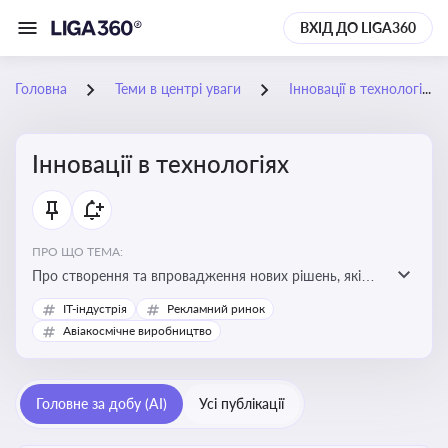
ВХІД ДО LIGA360
Головна
Теми в центрі уваги
Інновації в технологіях
Інновації в технологіях
ПРО ЩО ТЕМА:
Про створення та впровадження нових рішень, які
покращують ефективність, функціональність або
IT-індустрія
Рекламний ринок
можливості технологічних продуктів і процесів.
Авіакосмічне виробництво
Штучний інтелект та його використання
Головне за добу (AI)
Усі публікації