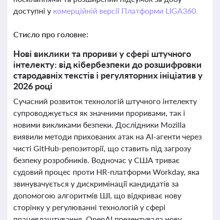
доступні у
комерційній версії Платформи LIGA360.
Стисло про головне:
Нові виклики та прориви у сфері штучного
інтелекту: від кібербезпеки до розшифровки
стародавніх текстів і регуляторних ініціатив у
2026 році
Сучасний розвиток технологій штучного інтелекту
супроводжується як значними проривами, так і
новими викликами безпеки. Дослідники Mozilla
виявили методи прихованих атак на AI-агенти через
чисті GitHub-репозиторії, що ставить під загрозу
безпеку розробників. Водночас у США триває
судовий процес проти HR-платформи Workday, яка
звинувачується у дискримінації кандидатів за
допомогою алгоритмів ШІ, що відкриває нову
сторінку у регулюванні технологій у сфері
працевлаштування. OpenAI презентувала нову