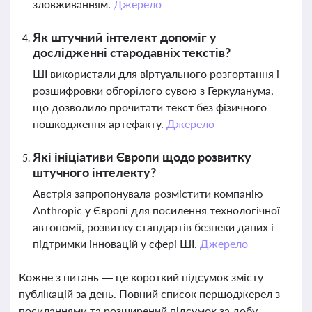
зловживанням.
Джерело
Як штучний інтелект допоміг у
дослідженні стародавніх текстів?
ШІ використали для віртуального розгортання і
розшифровки обгорілого сувою з Геркуланума,
що дозволило прочитати текст без фізичного
пошкодження артефакту.
Джерело
Які ініціативи Європи щодо розвитку
штучного інтелекту?
Австрія запропонувала розмістити компанію
Anthropic у Європі для посилення технологічної
автономії, розвитку стандартів безпеки даних і
підтримки інновацій у сфері ШІ.
Джерело
Кожне з питань — це короткий підсумок змісту
публікацій за день. Повний список першоджерел з
посиланнями та розширений підсумок за добу