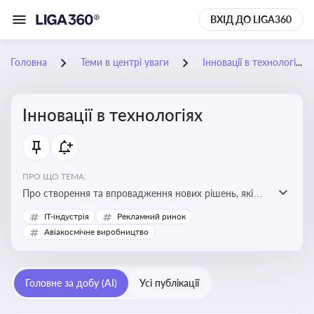
ВХІД ДО LIGA360
Головна
Теми в центрі уваги
Інновації в технологіях
Інновації в технологіях
ПРО ЩО ТЕМА:
Про створення та впровадження нових рішень, які
покращують ефективність, функціональність або
IT-індустрія
Рекламний ринок
можливості технологічних продуктів і процесів.
Авіакосмічне виробництво
Штучний інтелект та його використання
Головне за добу (AI)
Усі публікації