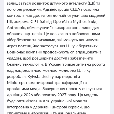
залишається розвиток штучного інтелекту (ШІ) та
його регулювання. Адміністрація США посилила
контроль над доступом до найпотужніших моделей
ШІ, зокрема GPT-5.6 від OpenAI та Mythos 5 від
Anthropic, обмежуючи їх використання лише для
обраних партнерів. Це пов’язано з побоюваннями
кібербезпеки та ризиками, які можуть виникнути
через потенційне застосування ШІ у кібератаках.
Водночас компанії продовжують співпрацювати з
урядом, щоб розширити доступ і забезпечити
безпеку технологій. В Україні триває активна робота
над національною мовною моделлю ШІ, яку
розробляє Kyivstar.Tech у партнерстві з
Міністерством цифрової трансформації та
провідними медіа. Завершення проєкту очікується
до кінця 2026 або початку 2027 року. Ця модель
буде оптимізована для української мови та
інтегрована у державні цифрові сервіси, що
сприятиме цифровізації та національному