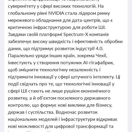
суверенітету у сфері високих технологій. На
глобальному рівні NVIDIA стала лідером ринку
мережевого обладнання для дата-центрів, що є
критичною інфраструктурою для роботи ШІ.
Завдяки своїй платформі Spectrum-X компанія
забезпечує високу швидкість і ефективність обробки
даних, що підтримує розвиток індустрії 4.0.
Паралельно уряди інших країн, зокрема Чехії,
інвестують у створення потужних AI-гігафабрик,
щоб зміцнити технологічну незалежність і
підтримати інновації у сфері штучного інтелекту. Ці
події свідчать про те, що технологічні інновації у
сфері ШІ стають не лише рушієм економічного
розвитку, а й об’єктом посиленого державного
контролю, що формує нові виклики для бізнесу,
держав і суспільства. Водночас розвиток
національних моделей і інфраструктури відкриває
нові можливості для цифрової трансформації та