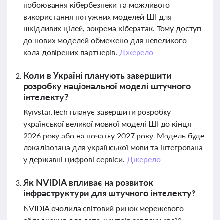
побоювання кібербезпеки та можливого
використання потужних моделей ШІ для
шкідливих цілей, зокрема кібератак. Тому доступ
до нових моделей обмежено для невеликого
кола довірених партнерів.
Джерело
Коли в Україні планують завершити
розробку національної моделі штучного
інтелекту?
Kyivstar.Tech планує завершити розробку
української великої мовної моделі ШІ до кінця
2026 року або на початку 2027 року. Модель буде
локалізована для української мови та інтегрована
у державні цифрові сервіси.
Джерело
Як NVIDIA впливає на розвиток
інфраструктури для штучного інтелекту?
NVIDIA очолила світовий ринок мережевого
обладнання для дата-центрів завдяки своїй