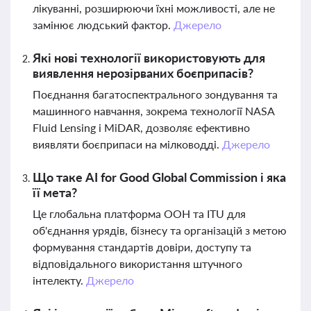
лікуванні, розширюючи їхні можливості, але не
замінює людський фактор.
Джерело
Які нові технології використовують для
виявлення нерозірваних боєприпасів?
Поєднання багатоспектрального зондування та
машинного навчання, зокрема технології NASA
Fluid Lensing і MiDAR, дозволяє ефективно
виявляти боєприпаси на мілководді.
Джерело
Що таке AI for Good Global Commission і яка
її мета?
Це глобальна платформа ООН та ITU для
об'єднання урядів, бізнесу та організацій з метою
формування стандартів довіри, доступу та
відповідального використання штучного
інтелекту.
Джерело