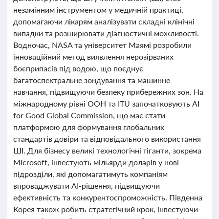
незамінним інструментом у медичній практиці,
допомагаючи лікарям аналізувати складні клінічні
випадки та розширювати діагностичні можливості.
Водночас, NASA та університет Маямі розробили
інноваційний метод виявлення нерозірваних
боєприпасів під водою, що поєднує
багатоспектральне зондування та машинне
навчання, підвищуючи безпеку прибережних зон. На
міжнародному рівні ООН та ITU започатковують AI
for Good Global Commission, що має стати
платформою для формування глобальних
стандартів довіри та відповідального використання
ШІ. Для бізнесу великі технологічні гіганти, зокрема
Microsoft, інвестують мільярди доларів у нові
підрозділи, які допомагатимуть компаніям
впроваджувати AI-рішення, підвищуючи
ефективність та конкурентоспроможність. Південна
Корея також робить стратегічний крок, інвестуючи