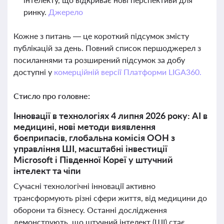
ринку.
Джерело
Кожне з питань — це короткий підсумок змісту
публікацій за день. Повний список першоджерел з
посиланнями та розширений підсумок за добу
доступні у
комерційній версії Платформи LIGA360.
Стисло про головне:
Інновації в технологіях 4 липня 2026 року: AI в
медицині, нові методи виявлення
боєприпасів, глобальна комісія ООН з
управління ШІ, масштабні інвестиції
Microsoft і Південної Кореї у штучний
інтелект та чіпи
Сучасні технологічні інновації активно
трансформують різні сфери життя, від медицини до
оборони та бізнесу. Останні дослідження
демонструють, що штучний інтелект (ШІ) стає