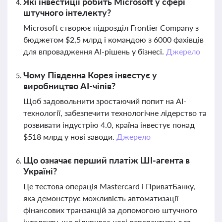
Які інвестиції робить Microsoft у сфері
штучного інтелекту?
Microsoft створює підрозділ Frontier Company з
бюджетом $2,5 млрд і командою з 6000 фахівців
для впровадження AI-рішень у бізнесі.
Джерело
Чому Південна Корея інвестує у
виробництво AI-чіпів?
Щоб задовольнити зростаючий попит на AI-
технології, забезпечити технологічне лідерство та
розвивати індустрію 4.0, країна інвестує понад
$518 млрд у нові заводи.
Джерело
Що означає перший платіж ШІ-агента в
Україні?
Це тестова операція Mastercard і ПриватБанку,
яка демонструє можливість автоматизації
фінансових транзакцій за допомогою штучного
інтелекту, що відкриває нові перспективи для