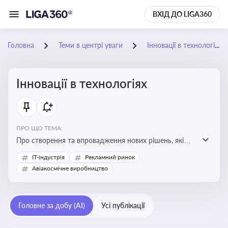
ВХІД ДО LIGA360
Головна
Теми в центрі уваги
Інновації в технологіях
Інновації в технологіях
ПРО ЩО ТЕМА:
Про створення та впровадження нових рішень, які
покращують ефективність, функціональність або
IT-індустрія
Рекламний ринок
можливості технологічних продуктів і процесів.
Авіакосмічне виробництво
Штучний інтелект та його використання
Головне за добу (AI)
Усі публікації