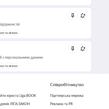
підприємстві
ом та зв'язок
 дії з персональними даними
ом та зв'язок
Співробітництво
айти юриста Liga:BOOK
Партнерська мережа
адемія ЛІГА:ЗАКОН
Реклама та PR