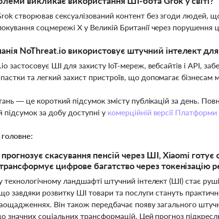
блеми викликає використання ШІ-бота Grok у світі?
rok створював сексуалізований контент без згоди людей, що 
локування соцмережі X у Великій Британії через порушення 
анія NoThreat.io використовує штучний інтелект дл
.io застосовує ШІ для захисту IoT-мереж, вебсайтів і API, з
пастки та легкий захист пристроїв, що допомагає бізнесам м
тань — це короткий підсумок змісту публікацій за день. По
 підсумок за добу доступні у
комерційній версії Платформи
 головне:
 прогнозує скасування пенсій через ШІ, Xiaomi готує
трансформує цифрове багатство через токенізацію р
 технологічному ландшафті штучний інтелект (ШІ) стає руші
 що завдяки розвитку ШІ товари та послуги стануть практич
заощадженнях. Він також передбачає появу загального штучн
до значних соціальних трансформацій. Цей прогноз підкресл