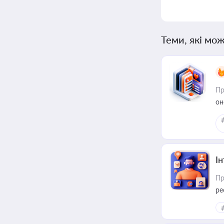
Теми, які мож
Пр
он
І
Пр
ре
за