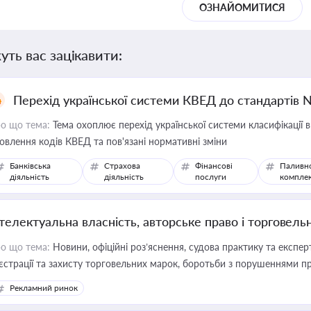
ОЗНАЙОМИТИСЯ
уть вас зацікавити:
Перехід української системи КВЕД до стандартів 
о що тема:
Тема охоплює перехід української системи класифікації в
овлення кодів КВЕД та пов'язані нормативні зміни
Банківська
Страхова
Фінансові
Паливн
діяльність
діяльність
послуги
компле
нтелектуальна власність, авторське право і торговель
о що тема:
Новини, офіційні роз’яснення, судова практику та експер
єстрації та захисту торговельних марок, боротьби з порушеннями пра
конодавстві у цій сфері
Рекламний ринок