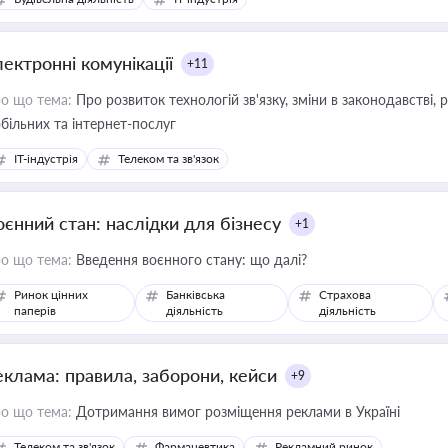
лектронні комунікації
+11
о що тема:
Про розвиток технологій зв'язку, зміни в законодавстві, 
більних та інтернет-послуг
IT-індустрія
Телеком та зв'язок
оєнний стан: наслідки для бізнесу
+1
о що тема:
Введення воєнного стану: що далі?
Ринок цінних
Банківська
Страхова
паперів
діяльність
діяльність
еклама: правила, заборони, кейси
+9
о що тема:
Дотримання вимог розміщення реклами в Україні
Телеком та зв'язок
Фармацевтика
Рекламний ринок