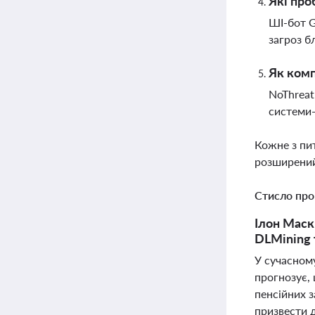
Які про
ШІ-бот G
загроз б
Як комп
NoThreat
системи-
Кожне з пи
розширений
Стисло про
Ілон Маск
DLMining 
У сучасному
прогнозує,
пенсійних 
призвести 