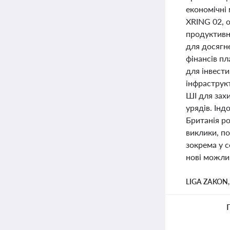
економічні
XRING 02, 
продуктивні
для досягн
фінансів п
для інвести
інфраструк
ШІ для зах
урядів. Інд
Британія р
виклики, по
зокрема у с
нові можлив
LIGA ZAKON