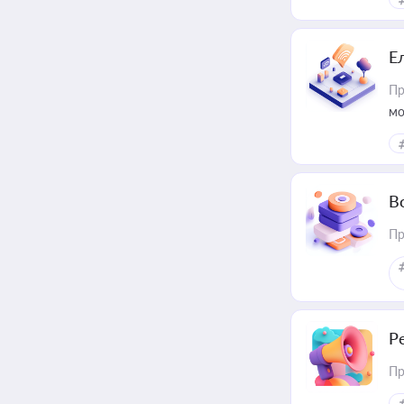
Е
Пр
мо
В
Пр
Р
Пр