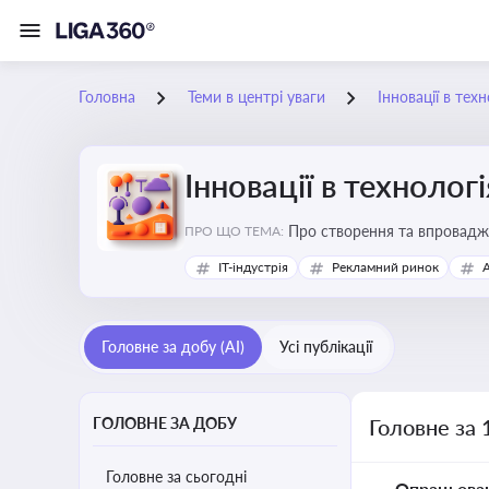
Головна
Теми в центрі уваги
Інновації в тех
Інновації в технолог
Про створення та впровадже
ПРО ЩО ТЕМА:
процесів. Штучний інтелект
IT-індустрія
Рекламний ринок
Головне за добу (AI)
Усі публікації
ГОЛОВНЕ ЗА ДОБУ
Головне за 
Головне за сьогодні
Опрацьова