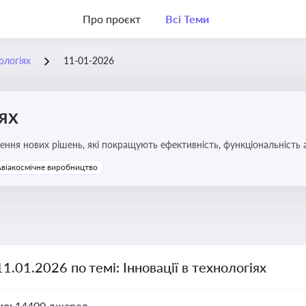
Про проєкт
Всі Теми
нологіях
11-01-2026
іях
ння нових рішень, які покращують ефективність, функціональність 
 та його використання
Авіакосмічне виробництво
11.01.2026 по темі: Інновації в технологіях
но:
14400 джерел