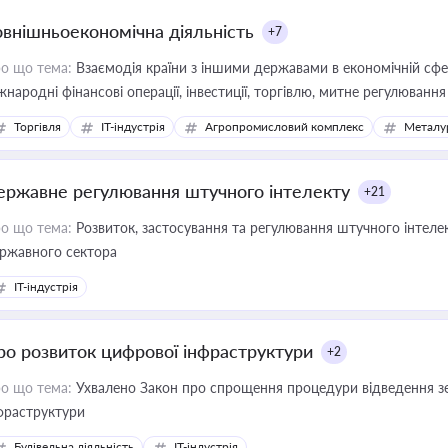
овнішньоекономічна діяльність
+7
о що тема:
Взаємодія країни з іншими державами в економічній сфері
жнародні фінансові операції, інвестиції, торгівлю, митне регулювання
Торгівля
IT-індустрія
Агропромисловий комплекс
Металу
ержавне регулювання штучного інтелекту
+21
о що тема:
Розвиток, застосування та регулювання штучного інтелек
ржавного сектора
IT-індустрія
ро розвиток цифрової інфраструктури
+2
о що тема:
Ухвалено Закон про спрощення процедури відведення зе
фраструктури
Будівельна діяльність
IT-індустрія