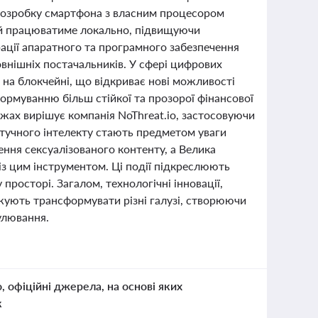
а розробку смартфона з власним процесором
ий працюватиме локально, підвищуючи
рації апаратного та програмного забезпечення
внішніх постачальників. У сфері цифрових
 на блокчейні, що відкриває нові можливості
формуванню більш стійкої та прозорої фінансової
жах вирішує компанія NoThreat.io, застосовуючи
штучного інтелекту стають предметом уваги
ення сексуалізованого контенту, а Велика
із цим інструментом. Ці події підкреслюють
просторі. Загалом, технологічні інновації,
вжують трансформувати різні галузі, створюючи
улювання.
о, офіційні джерела, на основі яких
к