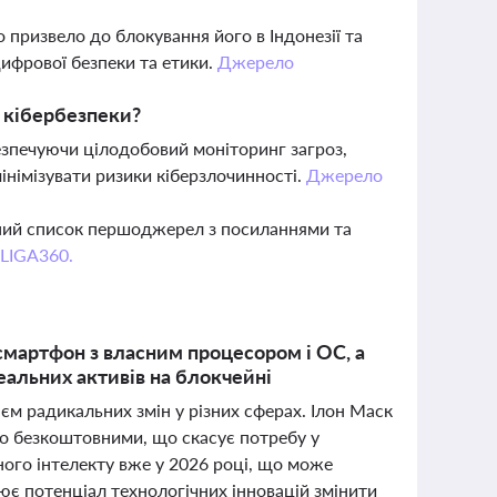
призвело до блокування його в Індонезії та
цифрової безпеки та етики.
Джерело
я кібербезпеки?
абезпечуючи цілодобовий моніторинг загроз,
інімізувати ризики кіберзлочинності.
Джерело
вний список першоджерел з посиланнями та
 LIGA360.
 смартфон з власним процесором і ОС, а
еальних активів на блокчейні
єм радикальних змін у різних сферах. Ілон Маск
но безкоштовними, що скасує потребу у
ого інтелекту вже у 2026 році, що може
ює потенціал технологічних інновацій змінити