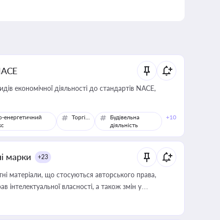
NACE
идів економічної діяльності до стандартів NACE,
о-енергетичний
Торгівля
Будівельна
+10
кс
діяльність
ні марки
+23
тні матеріали, що стосуються авторського права,
в інтелектуальної власності, а також змін у