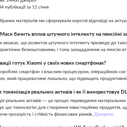
34 публікації за 11 січня
ібраних матеріалів ми сформували короткі відповіді на актуал
 Маск бачить вплив штучного інтелекту на пенсійні
к вважає, що розвиток штучного інтелекту призведе до тако
практично безкоштовними, і тому заощадження на пенсію вт
овації готує Xiaomi у своїх нових смартфонах?
озробляє смартфон з власним процесором, операційною си
ом, який працюватиме локально, що підвищить продуктивніст
 токенізація реальних активів і як її використовує D
ція реальних активів — це процес переведення матеріальних 
ує цю технологію для створення інвестиційних продуктів, що
чи прозорість і стійкість фінансових ринків.
Джерело