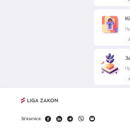
К
Пр
З
Пр
Зв'язатися: