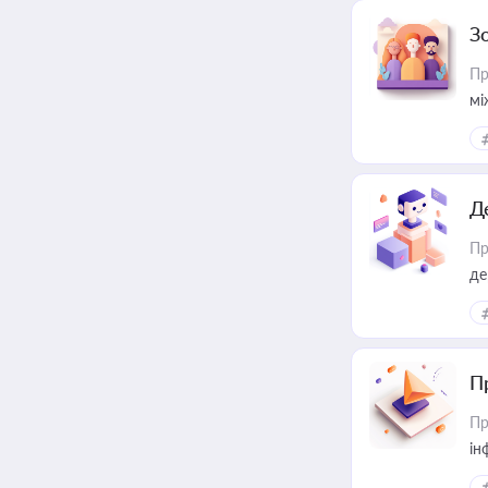
З
Пр
мі
Д
Пр
де
П
Пр
ін