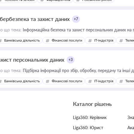
ібербезпека та захист даних
+7
о що тема:
Інформаційна безпека та захист персональних даних на 
Банківська діяльність
Фінансові послуги
IT-індустрія
Телек
ахист персональних даних
+3
о що тема:
Підбірка інформації про збір, обробку, передачу та інші
Банківська діяльність
Фінансові послуги
IT-індустрія
Телек
Каталог рішень
Liga360: Керівник
Зн
Liga360: Юрист
Ак