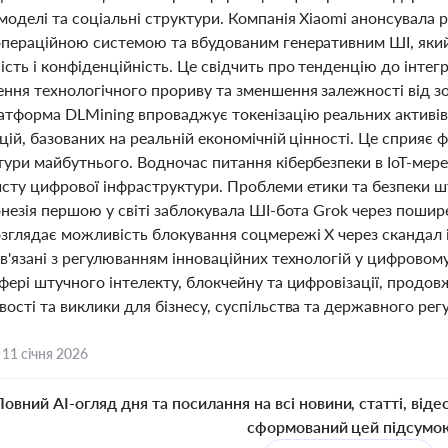
 моделі та соціальні структури. Компанія Xiaomi анонсувал
операційною системою та вбудованим генеративним ШІ, як
сть і конфіденційність. Це свідчить про тенденцію до інтег
ення технологічного прориву та зменшення залежності від зо
латформа DLMining впроваджує токенізацію реальних активів
цій, базованих на реальній економічній цінності. Це сприяє 
тури майбутнього. Водночас питання кібербезпеки в IoT-мере
исту цифрової інфраструктури. Проблеми етики та безпеки 
онезія першою у світі заблокувала ШІ-бота Grok через пошир
озглядає можливість блокування соцмережі X через скандал 
в'язані з регулюванням інноваційних технологій у цифровому 
фері штучного інтелекту, блокчейну та цифровізації, продо
ості та виклики для бізнесу, суспільства та державного рег
,
11 січня 2026
Повний AI-огляд дня та посилання на всі новини, статті, віде
сформований цей підсумо