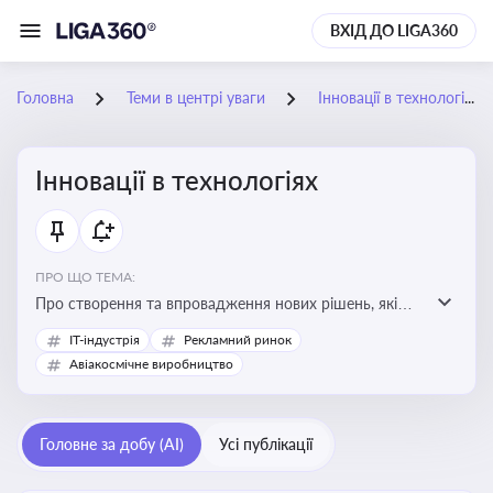
ВХІД ДО LIGA360
Головна
Теми в центрі уваги
Інновації в технологіях
Інновації в технологіях
ПРО ЩО ТЕМА:
Про створення та впровадження нових рішень, які
покращують ефективність, функціональність або
IT-індустрія
Рекламний ринок
можливості технологічних продуктів і процесів.
Авіакосмічне виробництво
Штучний інтелект та його використання
Головне за добу (AI)
Усі публікації