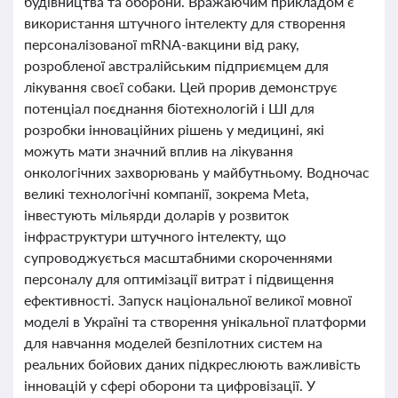
будівництва та оборони. Вражаючим прикладом є
використання штучного інтелекту для створення
персоналізованої mRNA-вакцини від раку,
розробленої австралійським підприємцем для
лікування своєї собаки. Цей прорив демонструє
потенціал поєднання біотехнологій і ШІ для
розробки інноваційних рішень у медицині, які
можуть мати значний вплив на лікування
онкологічних захворювань у майбутньому. Водночас
великі технологічні компанії, зокрема Meta,
інвестують мільярди доларів у розвиток
інфраструктури штучного інтелекту, що
супроводжується масштабними скороченнями
персоналу для оптимізації витрат і підвищення
ефективності. Запуск національної великої мовної
моделі в Україні та створення унікальної платформи
для навчання моделей безпілотних систем на
реальних бойових даних підкреслюють важливість
інновацій у сфері оборони та цифровізації. У