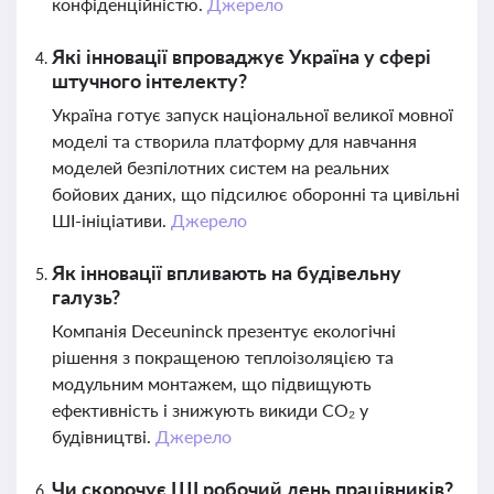
конфіденційністю.
Джерело
Які інновації впроваджує Україна у сфері
штучного інтелекту?
Україна готує запуск національної великої мовної
моделі та створила платформу для навчання
моделей безпілотних систем на реальних
бойових даних, що підсилює оборонні та цивільні
ШІ-ініціативи.
Джерело
Як інновації впливають на будівельну
галузь?
Компанія Deceuninck презентує екологічні
рішення з покращеною теплоізоляцією та
модульним монтажем, що підвищують
ефективність і знижують викиди CO₂ у
будівництві.
Джерело
Чи скорочує ШІ робочий день працівників?