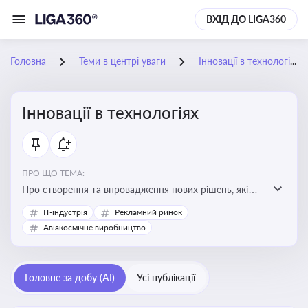
ВХІД ДО LIGA360
Головна
Теми в центрі уваги
Інновації в технологіях
Інновації в технологіях
ПРО ЩО ТЕМА:
Про створення та впровадження нових рішень, які
покращують ефективність, функціональність або
IT-індустрія
Рекламний ринок
можливості технологічних продуктів і процесів.
Авіакосмічне виробництво
Штучний інтелект та його використання
Головне за добу (AI)
Усі публікації