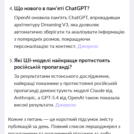
Що нового в пам'яті ChatGPT?
OpenAI оновила пам'ять ChatGPT, впровадивши
архітектуру Dreaming V3, яка дозволяє
автоматично зберігати та аналізувати інформацію
з попередніх розмов, покращуючи
персоналізацію та контекст.
Джерело
Які ШІ-моделі найкраще протистоять
російській пропаганді?
За результатами естонського дослідження,
найкращі показники у протистоянні російській
пропаганді демонструють моделі Claude від
Anthropic, а GPT-5.4 від OpenAI також показала
високі результати.
Джерело
Кожне з питань — це короткий підсумок змісту
публікацій за день. Повний список першоджерел з
посиланнями та розширений підсумок за добу