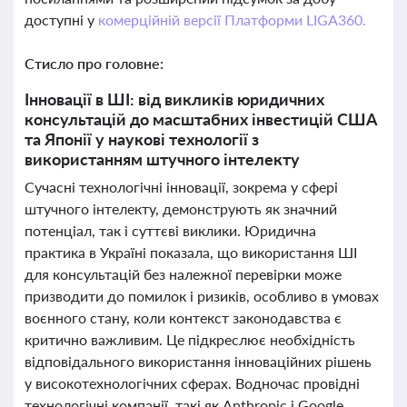
доступні у
комерційній версії Платформи LIGA360.
Стисло про головне:
Інновації в ШІ: від викликів юридичних
консультацій до масштабних інвестицій США
та Японії у наукові технології з
використанням штучного інтелекту
Сучасні технологічні інновації, зокрема у сфері
штучного інтелекту, демонструють як значний
потенціал, так і суттєві виклики. Юридична
практика в Україні показала, що використання ШІ
для консультацій без належної перевірки може
призводити до помилок і ризиків, особливо в умовах
воєнного стану, коли контекст законодавства є
критично важливим. Це підкреслює необхідність
відповідального використання інноваційних рішень
у високотехнологічних сферах. Водночас провідні
технологічні компанії, такі як Anthropic і Google