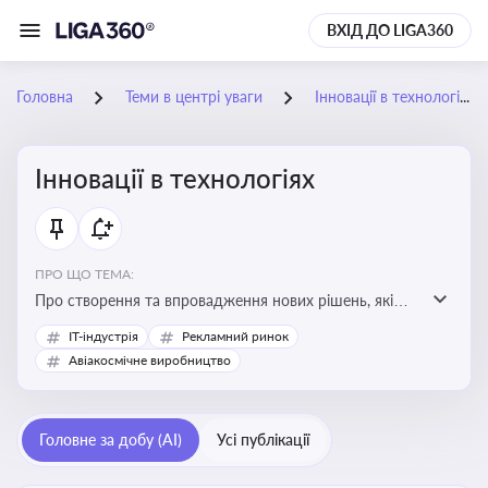
ВХІД ДО LIGA360
Головна
Теми в центрі уваги
Інновації в технологіях
Інновації в технологіях
ПРО ЩО ТЕМА:
Про створення та впровадження нових рішень, які
покращують ефективність, функціональність або
IT-індустрія
Рекламний ринок
можливості технологічних продуктів і процесів.
Авіакосмічне виробництво
Штучний інтелект та його використання
Головне за добу (AI)
Усі публікації