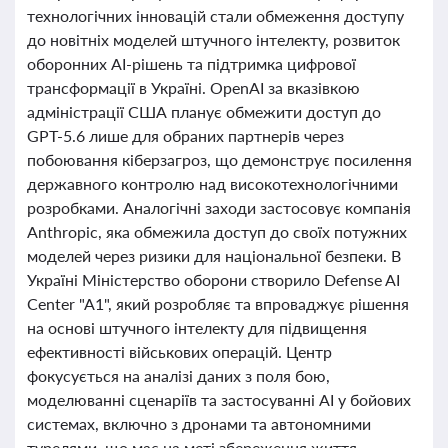
технологічних інновацій стали обмеження доступу
до новітніх моделей штучного інтелекту, розвиток
оборонних AI-рішень та підтримка цифрової
трансформації в Україні. OpenAI за вказівкою
адміністрації США планує обмежити доступ до
GPT-5.6 лише для обраних партнерів через
побоювання кіберзагроз, що демонструє посилення
державного контролю над високотехнологічними
розробками. Аналогічні заходи застосовує компанія
Anthropic, яка обмежила доступ до своїх потужних
моделей через ризики для національної безпеки. В
Україні Міністерство оборони створило Defense AI
Center "A1", який розробляє та впроваджує рішення
на основі штучного інтелекту для підвищення
ефективності військових операцій. Центр
фокусується на аналізі даних з поля бою,
моделюванні сценаріїв та застосуванні AI у бойових
системах, включно з дронами та автономними
турелями, що має на меті збереження життя